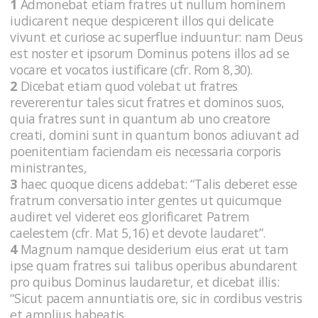
1
Admonebat etiam fratres ut nullum hominem
iudicarent neque despicerent illos qui delicate
vivunt et curiose ac superflue induuntur: nam Deus
est noster et ipsorum Dominus potens illos ad se
vocare et vocatos iustificare (cfr. Rom 8,30).
2
Dicebat etiam quod volebat ut fratres
revererentur tales sicut fratres et dominos suos,
quia fratres sunt in quantum ab uno creatore
creati, domini sunt in quantum bonos adiuvant ad
poenitentiam faciendam eis necessaria corporis
ministrantes,
3
haec quoque dicens addebat: “Talis deberet esse
fratrum conversatio inter gentes ut quicumque
audiret vel videret eos glorificaret Patrem
caelestem (cfr. Mat 5,16) et devote laudaret”.
4
Magnum namque desiderium eius erat ut tam
ipse quam fratres sui talibus operibus abundarent
pro quibus Dominus laudaretur, et dicebat illis:
“Sicut pacem annuntiatis ore, sic in cordibus vestris
et amplius habeatis.