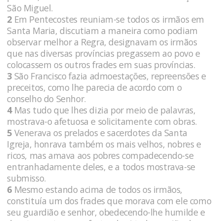
São Miguel.
2
Em Pentecostes reuniam-se todos os irmãos em
Santa Maria, discutiam a maneira como podiam
observar melhor a Regra, designavam os irmãos
que nas diversas províncias pregassem ao povo e
colocassem os outros frades em suas províncias.
3
São Francisco fazia admoestações, repreensões e
preceitos, como lhe parecia de acordo com o
conselho do Senhor.
4
Mas tudo que lhes dizia por meio de palavras,
mostrava-o afetuosa e solicitamente com obras.
5
Venerava os prelados e sacerdotes da Santa
Igreja, honrava também os mais velhos, nobres e
ricos, mas amava aos pobres compadecendo-se
entranhadamente deles, e a todos mostrava-se
submisso.
6
Mesmo estando acima de todos os irmãos,
constituía um dos frades que morava com ele como
seu guardião e senhor, obedecendo-lhe humilde e