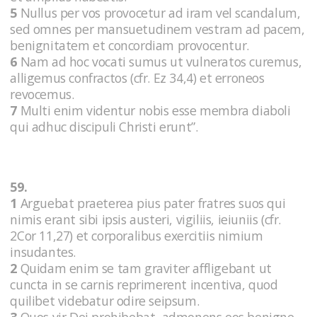
5
Nullus per vos provocetur ad iram vel scandalum,
sed omnes per mansuetudinem vestram ad pacem,
benignitatem et concordiam provocentur.
6
Nam ad hoc vocati sumus ut vulneratos curemus,
alligemus confractos (cfr. Ez 34,4) et erroneos
revocemus.
7
Multi enim videntur nobis esse membra diaboli
qui adhuc discipuli Christi erunt”.
59.
1
Arguebat praeterea pius pater fratres suos qui
nimis erant sibi ipsis austeri, vigiliis, ieiuniis (cfr.
2Cor 11,27) et corporalibus exercitiis nimium
insudantes.
2
Quidam enim se tam graviter affligebant ut
cuncta in se carnis reprimerent incentiva, quod
quilibet videbatur odire seipsum.
3
Quos vir Dei prohibebat, admonens eos benigne