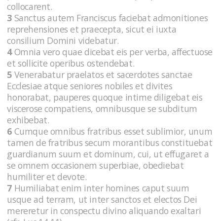
collocarent.
3
Sanctus autem Franciscus faciebat admonitiones
reprehensiones et praecepta, sicut ei iuxta
consilium Domini videbatur.
4
Omnia vero quae dicebat eis per verba, affectuose
et sollicite operibus ostendebat.
5
Venerabatur praelatos et sacerdotes sanctae
Ecclesiae atque seniores nobiles et divites
honorabat, pauperes quoque intime diligebat eis
viscerose compatiens, omnibusque se subditum
exhibebat.
6
Cumque omnibus fratribus esset sublimior, unum
tamen de fratribus secum morantibus constituebat
guardianum suum et dominum, cui, ut effugaret a
se omnem occasionem superbiae, obediebat
humiliter et devote.
7
Humiliabat enim inter homines caput suum
usque ad terram, ut inter sanctos et electos Dei
mereretur in conspectu divino aliquando exaltari