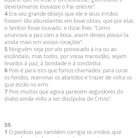
devotamente louvasse o Pai celeste”.
4
Era seu grande desejo que ele e seus irmãos
fossem tão abundantes em boas obras, que por elas
o Senhor fosse louvado, e dizia-lhes: “Como
anunciais a paz com a boca, assim deveis possuí-la
ainda mais em vossos corações”.
5
Ninguém seja por vós provocado à ira ou ao
escândalo, mas todos, por vossa mansidão, sejam
levados à paz, à bondade e à concórdia.
6
Pois é para isto que fomos chamados: para curar
os feridos, reanimar os abatidos e trazer de volta os
que estão no erro.
7
Pois muitos que agora parecem seguidores do
diabo ainda virão a ser discípulos de Cristo”.
59.
1
O piedoso pai também corrigia os irmãos que