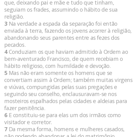
que, deixando pai e mãe e tudo que tinham,
seguiam os frades, assumindo o hábito de sua
religião.
3
Na verdade a espada da separação foi então
enviada à terra, fazendo os jovens acorrer à religião,
abandonando seus parentes entre as fezes dos
pecados.
4
Conduziam os que haviam admitido à Ordem ao
bem-aventurado Francisco, de quem recebiam o
hábito religioso, com humildade e devoção.
5
Mas não eram somente os homens que se
convertiam assim à Ordem; também muitas virgens
e viúvas, compungidas pelas suas pregações e
seguindo seu conselho, enclausuravam-se nos
mosteiros espalhados pelas cidades e aldeias para
fazer penitência.
6
E constituiu-se para elas um dos irmãos como
visitador e corretor.
7
Da mesma forma, homens e mulheres casados,
não podendo abandonar a lei do matrimônio,