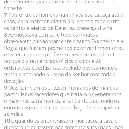
devotamente para afastar de si toda ocasião de
soberba.
7
Pois entre os homens humilhava sua cabeça até o
chão, para merecer, algum dia, ser exaltado entre
os santos e eleitos de Deus, na presença divina.
8
Admoestava com solicitude os irmãos a
observarem cuidadosamente o santo Evangelho e a
Regra que haviam prometido observar firmemente,
e especialmente que fossem reverentes e devotos
no que diz respeito aos ofícios divinos e às
ordenações eclesiásticas, ouvindo devotamente a
missa e adorando o Corpo do Senhor com toda a
devoção.
9
Quis também que fossem honrados de maneira
particular os sacerdotes que tratam os venerandos
e máximos sacramentos, a tal ponto que, onde os
encontrassem, inclinando a cabeça, lhes beijassem
as mãos.
10
E quando os encontrassem montados a cavalo,
queria que beijassem não somente suas mãos, mas