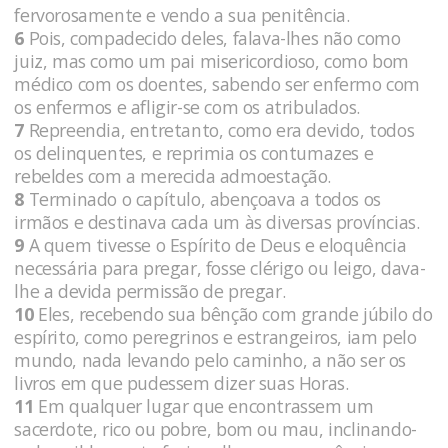
fervorosamente e vendo a sua penitência.
6
Pois, compadecido deles, falava-lhes não como
juiz, mas como um pai misericordioso, como bom
médico com os doentes, sabendo ser enfermo com
os enfermos e afligir-se com os atribulados.
7
Repreendia, entretanto, como era devido, todos
os delinquentes, e reprimia os contumazes e
rebeldes com a merecida admoestação.
8
Terminado o capítulo, abençoava a todos os
irmãos e destinava cada um às diversas províncias.
9
A quem tivesse o Espírito de Deus e eloquência
necessária para pregar, fosse clérigo ou leigo, dava-
lhe a devida permissão de pregar.
10
Eles, recebendo sua bênção com grande júbilo do
espírito, como peregrinos e estrangeiros, iam pelo
mundo, nada levando pelo caminho, a não ser os
livros em que pudessem dizer suas Horas.
11
Em qualquer lugar que encontrassem um
sacerdote, rico ou pobre, bom ou mau, inclinando-