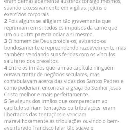
eram demasiadamente austeros consigo mesmos,
suando excessivamente em vigílias, jejuns e
exercícios corporais.
2
Pois alguns se afligiam tão gravemente que
reprimiam em si todos os impulsos da carne que
um ou outro parecia odiar a si mesmo.
3
O homem de Deus proibia-os, avisando-os
bondosamente e repreendendo razoavelmente mas
também vendando suas feridas com os vínculos
salutares dos preceitos.
4
Entre os irmãos que iam ao capítulo ninguém
ousava tratar de negócios seculares, mas
confabulavam acerca das vidas dos Santos Padres e
como poderiam encontrar a graça do Senhor Jesus
Cristo melhor e mais perfeitamente.
5
Se alguns dos irmãos que compareciam ao
capítulo sofriam tentações ou tribulações, eram
libertados das tentações e venciam
maravilhosamente as tribulações ouvindo o bem-
aventurado Francisco falar tão suave e