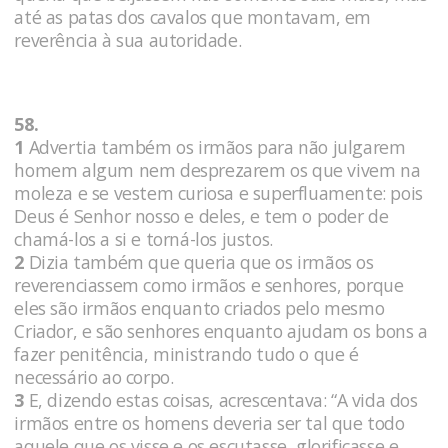
até as patas dos cavalos que montavam, em
reverência à sua autoridade.
58.
1
Advertia também os irmãos para não julgarem
homem algum nem desprezarem os que vivem na
moleza e se vestem curiosa e superfluamente: pois
Deus é Senhor nosso e deles, e tem o poder de
chamá-los a si e torná-los justos.
2
Dizia também que queria que os irmãos os
reverenciassem como irmãos e senhores, porque
eles são irmãos enquanto criados pelo mesmo
Criador, e são senhores enquanto ajudam os bons a
fazer penitência, ministrando tudo o que é
necessário ao corpo.
3
E, dizendo estas coisas, acrescentava: “A vida dos
irmãos entre os homens deveria ser tal que todo
aquele que os visse e os escutasse, glorificasse e