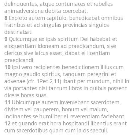
delinquentes, atque contumaces et rebelles
animadversione debita coercebat.
8
Expleto autem capitulo, benedicebat omnibus
fratribus et ad singulas provincias singulos
destinabat.
9
Quicumque ex ipsis spiritum Dei habebat et
eloquentiam idoneam ad praedicandum, sive
clericus sive laicus esset, dabat ei licentiam
praedicandi.
10
Ipsi vero recipientes benedictionem illius cum
magno gaudio spiritus, tanquam peregrini et
advenae (cfr. 1Pet 2,11) ibant per mundum, nihil in
via portantes nisi tantum libros in quibus possent
dicere horas suas.
11
Ubicumque autem inveniebant sacerdotem,
divitem vel pauperem, bonum vel malum,
inclinantes se humiliter ei reverentiam faciebant
12
et quando erat hora hospitandi libentius erant
cum sacerdotibus quam cum laicis saeculi.