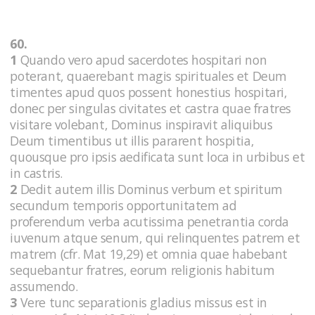
60.
1
Quando vero apud sacerdotes hospitari non
poterant, quaerebant magis spirituales et Deum
timentes apud quos possent honestius hospitari,
donec per singulas civitates et castra quae fratres
visitare volebant, Dominus inspiravit aliquibus
Deum timentibus ut illis pararent hospitia,
quousque pro ipsis aedificata sunt loca in urbibus et
in castris.
2
Dedit autem illis Dominus verbum et spiritum
secundum temporis opportunitatem ad
proferendum verba acutissima penetrantia corda
iuvenum atque senum, qui relinquentes patrem et
matrem (cfr. Mat 19,29) et omnia quae habebant
sequebantur fratres, eorum religionis habitum
assumendo.
3
Vere tunc separationis gladius missus est in