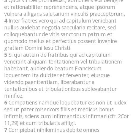
et rationabiliter reprehendens, atque ipsorum
vulnera alligans salutarium vinculis praeceptorum.
4
Inter fratres vero qui ad capitulum veniebant
nullus audebat negotia saecularia recitare, sed
colloquebantur de vitis sanctorum patrum et
quomodo melius et perfectius possent invenire
gratiam Domini Iesu Christi.
5
Si qui autem de fratribus qui ad capitulum
venerant aliquam tentationem vel tribulationem
habebant, audiendo beatum Franciscum
loquentem ita dulciter et ferventer, eiusque
videndo paenitentiam, liberabantur a
tentationibus et tribulationibus sublevabantur
mirifice.
6
Compatiens namque loquebatur eis non ut iudex
sed ut pater misericors filiis et medicus bonus
infirmis, sciens cum infirmantibus infirmari (cfr. 2Cor
11,29) et cum tribulatis affligi.
7
Corripiebat nihilominus debite omnes