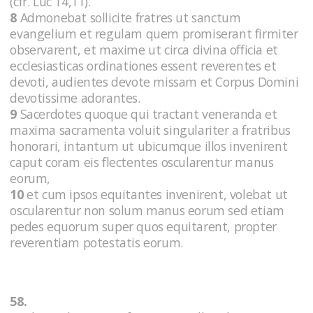
(cfr. Luc 14,11).
8
Admonebat sollicite fratres ut sanctum
evangelium et regulam quem promiserant firmiter
observarent, et maxime ut circa divina officia et
ecclesiasticas ordinationes essent reverentes et
devoti, audientes devote missam et Corpus Domini
devotissime adorantes.
9
Sacerdotes quoque qui tractant veneranda et
maxima sacramenta voluit singulariter a fratribus
honorari, intantum ut ubicumque illos invenirent
caput coram eis flectentes oscularentur manus
eorum,
10
et cum ipsos equitantes invenirent, volebat ut
oscularentur non solum manus eorum sed etiam
pedes equorum super quos equitarent, propter
reverentiam potestatis eorum.
58.