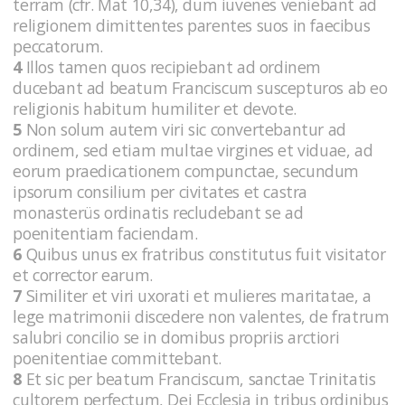
terram (cfr. Mat 10,34), dum iuvenes veniebant ad
religionem dimittentes parentes suos in faecibus
peccatorum.
4
Illos tamen quos recipiebant ad ordinem
ducebant ad beatum Franciscum suscepturos ab eo
religionis habitum humiliter et devote.
5
Non solum autem viri sic convertebantur ad
ordinem, sed etiam multae virgines et viduae, ad
eorum praedicationem compunctae, secundum
ipsorum consilium per civitates et castra
monasterüs ordinatis recludebant se ad
poenitentiam faciendam.
6
Quibus unus ex fratribus constitutus fuit visitator
et corrector earum.
7
Similiter et viri uxorati et mulieres maritatae, a
lege matrimonii discedere non valentes, de fratrum
salubri concilio se in domibus propriis arctiori
poenitentiae committebant.
8
Et sic per beatum Franciscum, sanctae Trinitatis
cultorem perfectum, Dei Ecclesia in tribus ordinibus