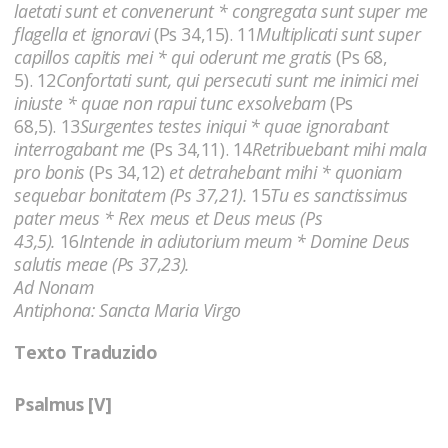
laetati sunt et convenerunt * congregata sunt super me
flagella et ignoravi
(Ps 34,15). 11
Multiplicati sunt super
capillos capitis mei * qui oderunt me gratis
(Ps 68,
5). 12
Confortati sunt, qui persecuti sunt me inimici mei
iniuste * quae non rapui tunc exsolvebam
(Ps
68,5). 13
Surgentes testes iniqui * quae ignorabant
interrogabant me
(Ps 34,11). 14
Retribuebant mihi mala
pro bonis
(Ps 34,12)
et detrahebant mihi * quoniam
sequebar bonitatem (Ps 37,21).
15
Tu es sanctissimus
pater meus * Rex meus et Deus meus (Ps
43,5).
16
Intende in adiutorium meum * Domine Deus
salutis meae (Ps 37,23).
Ad Nonam
Antiphona: Sancta Maria Virgo
Texto Traduzido
Psalmus [V]