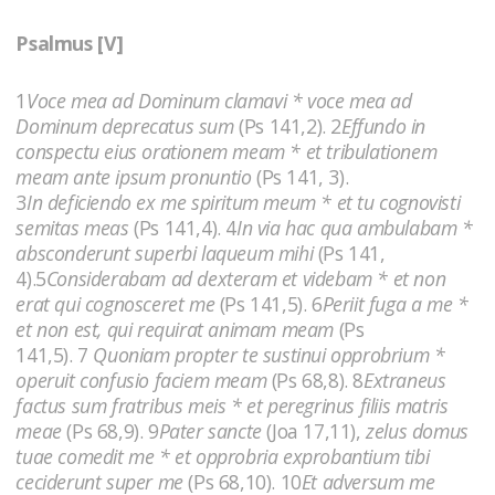
Psalmus [V]
1
Voce mea ad Dominum clamavi * voce mea ad
Dominum deprecatus sum
(Ps 141,2). 2
Effundo in
conspectu eius orationem meam * et tribulationem
meam ante ipsum pronuntio
(Ps 141, 3).
3
In deficiendo ex me spiritum meum * et tu cognovisti
semitas meas
(Ps 141,4). 4
In via hac qua ambulabam *
absconderunt superbi laqueum mihi
(Ps 141,
4).5
Considerabam ad dexteram et videbam * et non
erat qui cognosceret me
(Ps 141,5). 6
Periit fuga a me *
et non est, qui requirat animam meam
(Ps
141,5). 7
Quoniam propter te sustinui opprobrium *
operuit confusio faciem meam
(Ps 68,8). 8
Extraneus
factus sum fratribus meis * et peregrinus filiis matris
meae
(Ps 68,9). 9
Pater sancte
(Joa 17,11),
zelus domus
tuae comedit me * et opprobria exprobantium tibi
ceciderunt super me
(Ps 68,10). 10
Et adversum me