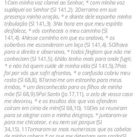
1
Com minha voz clamei ao Senhor, * com minha voz
supliquei ao Senhor
(Sl 141,2). 2
Derramo em sua
presença minha oração, * e diante dele exponho minha
tribulação
(Sl 141,3). 3
Na hora em que meu espírito
desfalece, * vós conheceis o meu caminho
(Sl
141,4). 4
Nesse caminho em que eu andava, * os
soberbos me esconderam um laço
(Sl 141,4). 5
Olhava
para a direita e observava, * todos fingiam que não me
conheciam
(Sl 141,5). 6
Não tenho mais para onde fugir,
* e não há quem cuide de minha vida
(Sl 141,5).7
Pois
foi por vós que sofri afrontas, * a confusão cobriu meu
rosto
(Sl 68,8). 8
Tornei-me um estranho para meus
irmãos, * um desconhecido para os filhos de minha
mãe
(Sl 68,9).9
Pai Santo
(Jo 17,11),
o zelo de vossa casa
me devorou, * e os insultos dos que vos ofendem
caíram em cima de mim
(Sl 68,10). 10
Eles se reuniram
para se alegrar com a minha desgraça, * juntaram-se
para me chicotear, e eu nem sei porque
(Sl
34,15). 11
Tornaram-se mais numerosos que os cabelos
de minha cabeça * os que me detestam sem razão
(Sl