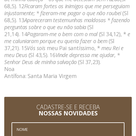
68,5). 12
Ficaram fortes os inimigos que me perseguiam
injustamente; * fizeram-me pagar o que não roubei
(Sl
68,5). 13
Apareceram testemunhas maldosas * fazendo
perguntas sobre o que eu não sabia
(Sl
21,14). 14
Pagaram-me o bem com o mal
(Sl 34,12), *
e
me caluniaram porque eu queria fazer o bem
(Sl
37,21). 15
Vós sois
meu Pai santíssimo, *
meu Rei e
meu Deus
(Sl 43,5). 16
Vinde depressa me ajudar, *
Senhor Deus de minha salvação
(Sl 37,23).
Noa
Antífona: Santa Maria Virgem
CADASTRE-SE E RECEBA
NOSSAS NOVIDADES