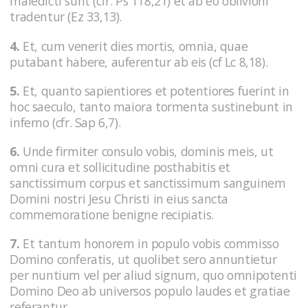
maledicti sunt (cfr. Ps 118,21) et ab eo oblivioni
tradentur (Ez 33,13).
4.
Et, cum venerit dies mortis, omnia, quae
putabant habere, auferentur ab eis (cf Lc 8,18).
5.
Et, quanto sapientiores et potentiores fuerint in
hoc saeculo, tanto maiora tormenta sustinebunt in
inferno (cfr. Sap 6,7).
6.
Unde firmiter consulo vobis, dominis meis, ut
omni cura et sollicitudine posthabitis et
sanctissimum corpus et sanctissimum sanguinem
Domini nostri Jesu Christi in eius sancta
commemoratione benigne recipiatis.
7.
Et tantum honorem in populo vobis commisso
Domino conferatis, ut quolibet sero annuntietur
per nuntium vel per aliud signum, quo omnipotenti
Domino Deo ab universos populo laudes et gratiae
referantur.