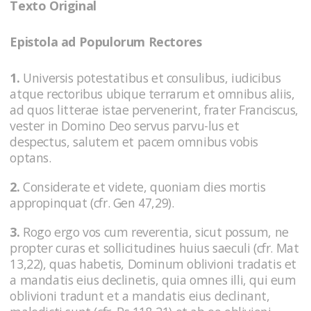
Texto Original
Epistola ad Populorum Rectores
1.
Universis potestatibus et consulibus, iudicibus
atque rectoribus ubique terrarum et omnibus aliis,
ad quos litterae istae pervenerint, frater Franciscus,
vester in Domino Deo servus parvu-lus et
despectus, salutem et pacem omnibus vobis
optans.
2.
Considerate et videte, quoniam dies mortis
appropinquat (cfr. Gen 47,29).
3.
Rogo ergo vos cum reverentia, sicut possum, ne
propter curas et sollicitudines huius saeculi (cfr. Mat
13,22), quas habetis, Dominum oblivioni tradatis et
a mandatis eius declinetis, quia omnes illi, qui eum
oblivioni tradunt et a mandatis eius declinant,