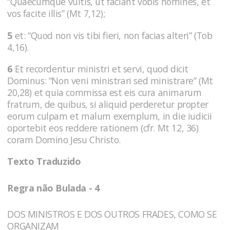
“Quaecumque vultis, ut faciant vobis homines, et
vos facite illis” (Mt 7,12);
5
et: “Quod non vis tibi fieri, non facias alteri” (Tob
4,16).
6
Et recordentur ministri et servi, quod dicit
Dominus: “Non veni ministrari sed ministrare” (Mt
20,28) et quia commissa est eis cura animarum
fratrum, de quibus, si aliquid perderetur propter
eorum culpam et malum exemplum, in die iudicii
oportebit eos reddere rationem (cfr. Mt 12, 36)
coram Domino Jesu Christo.
Texto Traduzido
Regra não Bulada - 4
DOS MINISTROS E DOS OUTROS FRADES, COMO SE
ORGANIZAM