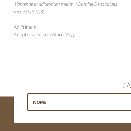
12
Intende in adiutorium meum * Domine Deus salutis
meae
(Ps 37,23).
Ad Primam
Antiphona: Sancta Maria Virgo
CA