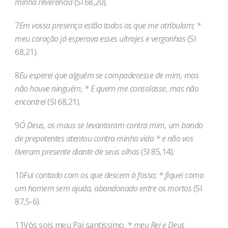
minha reverência
(Sl 68,20).
7
Em vossa presença estão todos os que me atribulam; *
meu coração já esperava esses ultrajes e vergonhas
(Sl
68,21).
8
Eu esperei que alguém se compadecesse de mim, mas
não houve ninguém, * E quem me consolasse, mas não
encontrei
(Sl 68,21).
9
Ó Deus, os maus se levantaram contra mim, um bando
de prepotentes atentou contra minha vida * e não vos
tiveram presente diante de seus olhos
(Sl 85,14).
10
Fui contado com os que descem à fossa; * fiquei como
um homem sem ajuda, abandonado entre os mortos
(Sl
87,5-6).
11Vós sois meu Pai santissímo, *
meu Rei e Deus