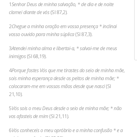
1
Senhor Deus de minha salvação, * de dia e de noite
clamei diante de vós
(Sl 87,2).
2
Chegue a minha oração em vossa presença * inclinai
vosso ouvido para minha súplica
(Sl 87,3).
3
Atendei minha alma e libertai-a, * salvai-me de meus
inimigos
(Sl 68,19).
4
Porque fostes Vós que me tirastes do seio de minha mãe,
sois minha esperança desde os peitos de minha mãe; *
colocaram-me em vossas mãos desde que nasci
(Sl
21,10).
5
Vós sois o meu Deus desde o seio de minha mãe; * não
vos afasteis de mim
(Sl 21,11).
6
Vós conheceis o meu opróbrio e a minha confusão * e a