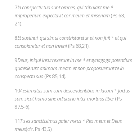
7
In conspectu tuo sunt omnes, qui tribulant me *
improperium expectavit cor meum et miseriam
(Ps 68,
21).
8
Et sustinui, qui simul constristaretur et non fuit * et qui
consolaretur et non inveni
(Ps 68,21).
9
Deus, iniqui insurrexerunt in me * et synagoga potentium
quaesierunt animam meam et non proposuerunt te in
conspectu suo
(Ps 85,14).
10
Aestimatus sum cum descendentibus in lacum * factus
sum sicut homo sine adiutorio inter mortuos liber
(Ps
87,5-6).
11
Tu es sanctissimus pater meus * Rex meus et Deus
meus
(cfr. Ps 43,5).