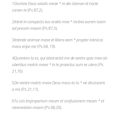
1
Domine Deus salutis meae * in die clamavi et nocte
coram te
(Ps 87,2).
2
Intret in conspectu tuo oratio mea * inclina aurem tuam
ad precem meam
(Ps 87,3).
3
Intende animae meae et libera eam * propter inimicos
meos eripe me
(Ps 68, 19).
4
Quoniam tu es, qui abstraxisti me de ventre spes mea ab
uberibus matris meae * in te proiectus sum ex utero
(Ps
21,10).
5
De ventre matris meae Deus meus es tu * ne discesseris
a me
(Ps 21,11).
6
Tu scis improperium meum et confusionem meam * et
reverentiam meam
(Ps 68,20).