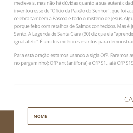
medievais, mas não há dúvidas quanto a sua autenticid
inventou esse de “Ofício da Paixão do Senhor”, que foi 
celebra também a Páscoa e todo o mistério de Jesus. Al
porque feito com retalhos de Salmos conhecidos. Mas é ju
Santo. A Legenda de Santa Clara (30) diz que ela “aprend
igual afeto”. É um dos melhores escritos para demonstrar 
Para está oração estamos usando a sigla OfP. Faremos as 
no pergaminho); OfP ant (antífona) e OfP S1... até OfP S1
CA