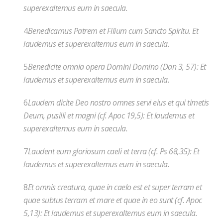
superexaltemus eum in saecula.
4
Benedicamus Patrem et Filium cum Sancto Spiritu. Et
laudemus et superexaltemus eum in saecula.
5
Benedicite omnia opera Domini Domino (Dan 3, 57): Et
laudemus et superexaltemus eum in saecula.
6
Laudem dicite Deo nostro omnes servi eius et qui timetis
Deum, pusilli et magni (cf. Apoc 19,5): Et laudemus et
superexaltemus eum in saecula.
7
Laudent eum gloriosum caeli et terra (cf. Ps 68,35): Et
laudemus et superexaltemus eum in saecula.
8
Et omnis creatura, quae in caelo est et super terram et
quae subtus terram et mare et quae in eo sunt (cf. Apoc
5,13): Et laudemus et superexaltemus eum in saecula.