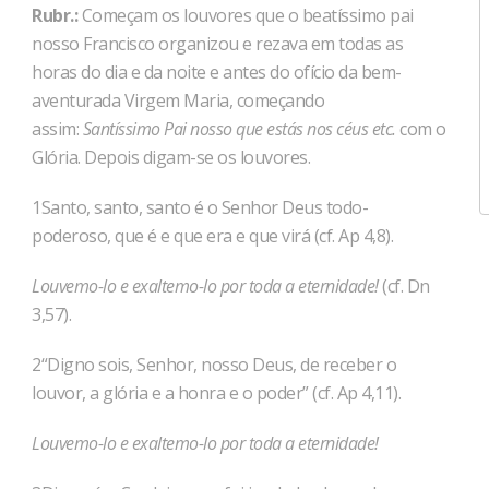
Rubr.:
Começam os louvores que o beatíssimo pai
nosso Francisco organizou e rezava em todas as
horas do dia e da noite e antes do ofício da bem-
aventurada Virgem Maria, começando
assim:
Santíssimo Pai nosso que estás nos céus etc.
com o
Glória. Depois digam-se os louvores.
1Santo, santo, santo é o Senhor Deus todo-
poderoso, que é e que era e que virá (cf. Ap 4,8).
Louvemo-lo e exaltemo-lo por toda a eternidade!
(cf. Dn
3,57).
2“Digno sois, Senhor, nosso Deus, de receber o
louvor, a glória e a honra e o poder” (cf. Ap 4,11).
Louvemo-lo e exaltemo-lo por toda a eternidade!