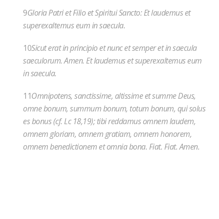
9
Gloria Patri et Filio et Spiritui Sancto: Et laudemus et
superexaltemus eum in saecula.
10
Sicut erat in principio et nunc et semper et in saecula
saeculorum. Amen. Et laudemus et superexaltemus eum
in saecula.
11
Omnipotens, sanctissime, altissime et summe Deus,
omne bonum, summum bonum, totum bonum, qui solus
es bonus (cf. Lc 18,19); tibi reddamus omnem laudem,
omnem gloriam, omnem gratiam, omnem honorem,
omnem benedictionem et omnia bona. Fiat. Fiat. Amen.