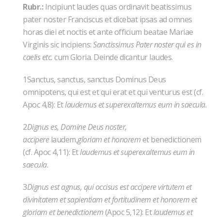
Rubr.:
Incipiunt laudes quas ordinavit beatissimus
pater noster Franciscus et dicebat ipsas ad omnes
horas diei et noctis et ante officium beatae Mariae
Virginis sic incipiens:
Sanctissimus Pater noster qui es in
caelis etc.
cum Gloria. Deinde dicantur laudes.
1Sanctus, sanctus, sanctus Dominus Deus
omnipotens, qui est et qui erat et qui venturus est (cf.
Apoc 4,8): Et
laudemus et superexaltemus eum in saecula.
2
Dignus es, Domine Deus noster,
accipere
laudem,
gloriam et honorem
et benedictionem
(cf. Apoc 4,11): Et
laudemus et superexaltemus eum in
saecula.
3
Dignus est agnus, qui occisus est accipere virtutem et
divinitatem et sapientiam et fortitudinem et honorem et
gloriam et benedictionem
(Apoc 5,12): Et
laudemus et