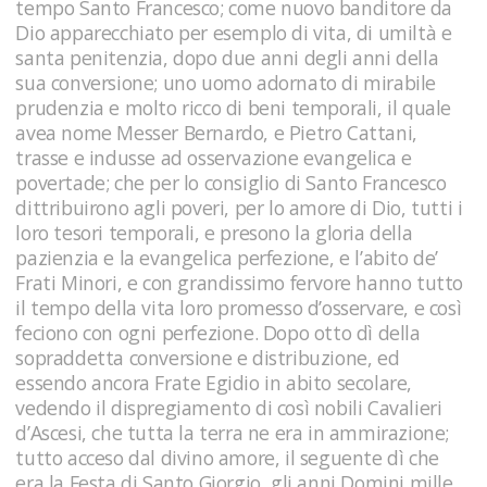
tempo Santo Francesco; come nuovo banditore da
Dio apparecchiato per esemplo di vita, di umiltà e
santa penitenzia, dopo due anni degli anni della
sua conversione; uno uomo adornato di mirabile
prudenzia e molto ricco di beni temporali, il quale
avea nome Messer Bernardo, e Pietro Cattani,
trasse e indusse ad osservazione evangelica e
povertade; che per lo consiglio di Santo Francesco
dittribuirono agli poveri, per lo amore di Dio, tutti i
loro tesori temporali, e presono la gloria della
pazienzia e la evangelica perfezione, e l’abito de’
Frati Minori, e con grandissimo fervore hanno tutto
il tempo della vita loro promesso d’osservare, e così
feciono con ogni perfezione. Dopo otto dì della
sopraddetta conversione e distribuzione, ed
essendo ancora Frate Egidio in abito secolare,
vedendo il dispregiamento di così nobili Cavalieri
d’Ascesi, che tutta la terra ne era in ammirazione;
tutto acceso dal divino amore, il seguente dì che
era la Festa di Santo Giorgio, gli anni Domini mille