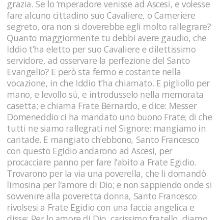
grazia. Se lo ‘mperadore venisse ad Ascesi, e volesse
fare alcuno cittadino suo Cavaliere, o Cameriere
segreto, ora non si doverebbe egli molto rallegrare?
Quanto maggiormente tu debbi avere gaudio, che
Iddio t’ha eletto per suo Cavaliere e dilettissimo
servidore, ad osservare la perfezione del Santo
Evangelio? E però sta fermo e costante nella
vocazione, in che Iddio t’ha chiamato. E pigliollo per
mano, e levollo sù, e introdusselo nella memorata
casetta; e chiama Frate Bernardo, e dice: Messer
Domeneddio ci ha mandato uno buono Frate; di che
tutti ne siamo rallegrati nel Signore: mangiamo in
caritade. E mangiato ch’ebbono, Santo Francesco
con questo Egidio andarono ad Ascesi, per
procacciare panno per fare l’abito a Frate Egidio.
Trovarono per la via una poverella, che li domandò
limosina per l’amore di Dio; e non sappiendo onde si
sovvenire alla poveretta donna, Santo Francesco
rivolsesi a Frate Egidio con una faccia angelica e
disse: Per lo amore di Dio, carissimo fratello, diamo