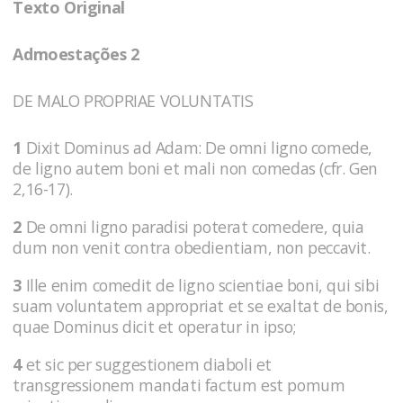
Texto Original
Admoestações 2
DE MALO PROPRIAE VOLUNTATIS
1
Dixit Dominus ad Adam: De omni ligno comede,
de ligno autem boni et mali non comedas (cfr. Gen
2,16-17).
2
De omni ligno paradisi poterat comedere, quia
dum non venit contra obedientiam, non peccavit.
3
Ille enim comedit de ligno scientiae boni, qui sibi
suam voluntatem appropriat et se exaltat de bonis,
quae Dominus dicit et operatur in ipso;
4
et sic per suggestionem diaboli et
transgressionem mandati factum est pomum