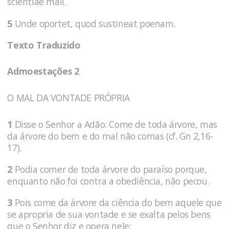
scientiae mali.
5
Unde oportet, quod sustineat poenam.
Texto Traduzido
Admoestações 2
O MAL DA VONTADE PRÓPRIA
1
Disse o Senhor a Adão: Come de toda árvore, mas
da árvore do bem e do mal não comas (cf. Gn 2,16-
17).
2
Podia comer de toda árvore do pa­raíso porque,
enquanto não foi contra a obediência, não pecou.
3
Pois come da ár­vore da ciência do bem aquele que
se apro­pria de sua vontade e se exalta pelos bens
que o Senhor diz e opera nele;