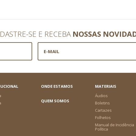
DASTRE-SE E RECEBA
NOSSAS NOVIDA
TUCIONAL
ONDE ESTAMOS
MATERIAIS
a
Áudios
QUEM SOMOS
a
Boletins
Cartazes
Folhetos
Manual de Incidência
Política