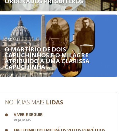
ORDENADOS PRESBÍTEROS
ORDEM
O MARTÍRIO DE DOIS
CAPUCHINHOS E O MILAGRE
ATRIBUÍDO A UMA CLARISSA
CAPUCHINHA…
NOTÍCIAS MAIS
LIDAS
VIVER E SEGUIR
VEJA MAIS
FREI EDINALDO EMITIRÁ OS VOTOS PERPÉTUOS