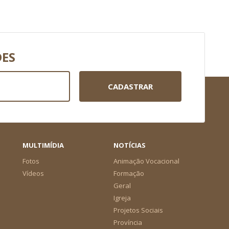
DES
CADASTRAR
MULTIMÍDIA
NOTÍCIAS
Fotos
Animação Vocacional
Vídeos
Formação
Geral
Igreja
Projetos Sociais
Província