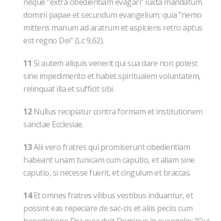
neque “extra obedientiam evagari” iuxta mandatum
domini papae et secundum evangelium; quia ”nemo
mittens manum ad aratrum et aspiciens retro aptus
est regno Dei” (Lc 9,62).
11
Si autem aliquis venerit qui sua dare non potest
sine impedimento et habet spiritualem voluntatem,
relinquat illa et sufficit sibi.
12
Nullus recipiatur contra formam et institutionem
sanctae Ecclesiae.
13
Alii vero fratres qui promiserunt obedientiam
habeant unam tunicam cum caputio, et aliam sine
caputio, si necesse fuerit, et cingulum et braccas.
14
Et omnes fratres vilibus vestibus induantur, et
possint eas repeciare de sac-cis et aliis peciis cum