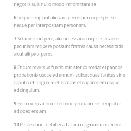
negotiis suis nullo modo intromittant se
6
neque recipiant aliquam pecuniam neque per se
neque per interpositam personam.
7
Si tamen indigent, alia necessaria corporis praeter
pecuniam recipere possunt fratres causa necessitatis
sicut alii pau-peres.
8
Et cum reversus fuerit, minister concedat ei pannos
probationis usque ad annum, scilicet duas tunicas sine
caputio et cingulum et braccas et caparonem usque
ad cingulum.
9
Finito vero anno et termino probatio-nis recipiatur
ad obedientiam.
10
Postea non licebit ei ad aliam religionem accedere