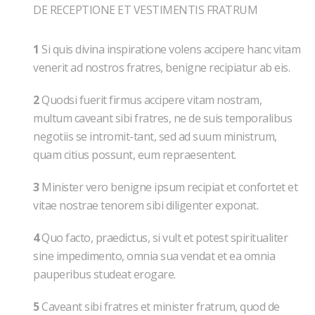
DE RECEPTIONE ET VESTIMENTIS FRATRUM
1
Si quis divina inspiratione volens accipere hanc vitam
venerit ad nostros fratres, benigne recipiatur ab eis.
2
Quodsi fuerit firmus accipere vitam nostram,
multum caveant sibi fratres, ne de suis temporalibus
negotiis se intromit-tant, sed ad suum ministrum,
quam citius possunt, eum repraesentent.
3
Minister vero benigne ipsum recipiat et confortet et
vitae nostrae tenorem sibi diligenter exponat.
4
Quo facto, praedictus, si vult et potest spiritualiter
sine impedimento, omnia sua vendat et ea omnia
pauperibus studeat erogare.
5
Caveant sibi fratres et minister fratrum, quod de