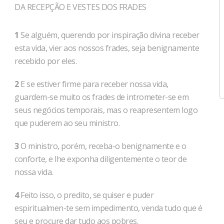
DA RECEPÇÃO E VESTES DOS FRADES
1
Se alguém, querendo por inspiração divina receber
esta vida, vier aos nossos frades, seja benignamente
recebido por eles.
2
E se estiver firme para receber nossa vida,
guardem-se muito os frades de intrometer-se em
seus negócios temporais, mas o reapresentem logo
que puderem ao seu ministro.
3
O ministro, porém, receba-o benignamente e o
conforte, e lhe exponha diligentemente o teor de
nossa vida.
4
Feito isso, o predito, se quiser e puder
espiritualmen-te sem impedimento, venda tudo que é
seu e procure dar tudo aos pobres.