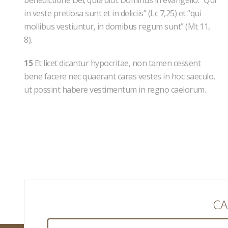
benedictione Dei; quia dicit Dominus in evangelio: “Qui
in veste pretiosa sunt et in deliciis” (Lc 7,25) et “qui
mollibus vestiuntur, in domibus regum sunt” (Mt 11,
8).
15
Et licet dicantur hypocritae, non tamen cessent
bene facere nec quaerant caras vestes in hoc saeculo,
ut possint habere vestimentum in regno caelorum.
CA