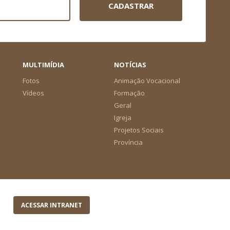
CADASTRAR
MULTIMÍDIA
NOTÍCIAS
Fotos
Animação Vocacional
Vídeos
Formação
Geral
Igreja
Projetos Sociais
Província
ACESSAR INTRANET