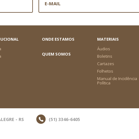
TUCIONAL
ONDE ESTAMOS
MATERIAIS
a
Áudios
QUEM SOMOS
a
Boletins
Cartazes
Folhetos
Manual de Incidência
Política
LEGRE - RS
(51) 3346-6405