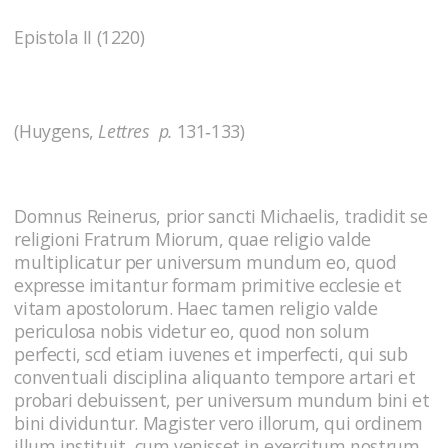
Epistola II (1220)
(Huygens,
Lettres p.
131‑133)
Domnus Reinerus, prior sancti Michaelis, tradidit se
religioni Fratrum Miorum, quae religio valde
multiplicatur per universum mundum eo, quod
expresse imitantur formam primitive ecclesie et
vitam apostolorum. Haec tamen religio valde
periculosa nobis videtur eo, quod non solum
perfecti, scd etiam iuvenes et imperfecti, qui sub
conventuali disciplina aliquanto tempore artari et
probari debuissent, per universum mundum bini et
bini dividuntur. Magister vero illorum, qui ordinem
illum instituit, cum venisset in exercitum nostrum,