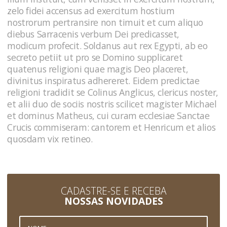
zelo fidei accensus ad exercitum hostium
nostrorum pertransire non timuit et cum aliquo
diebus Sarracenis verbum Dei predicasset,
modicum profecit. Soldanus aut rex Egypti, ab eo
secreto petiit ut pro se Domino supplicaret
quatenus religioni quae magis Deo placeret,
divinitus inspiratus adhereret. Eidem predictae
religioni tradidit se Colinus Anglicus, clericus noster,
et alii duo de sociis nostris scilicet magister Michael
et dominus Matheus, cui curam ecclesiae Sanctae
Crucis commiseram: cantorem et Henricum et alios
quosdam vix retineo.
CADASTRE-SE E RECEBA
NOSSAS NOVIDADES