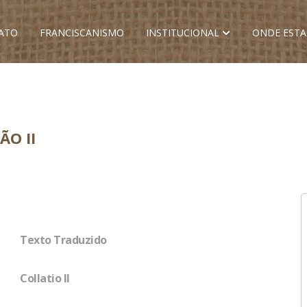
ATO
FRANCISCANISMO
INSTITUCIONAL
ONDE EST
O II
Texto Traduzido
Collatio II