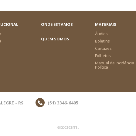
TUCIONAL
ONDE ESTAMOS
MATERIAIS
a
Áudios
QUEM SOMOS
a
Boletins
Cartazes
Folhetos
Manual de Incidência
Política
LEGRE - RS
(51) 3346-6405