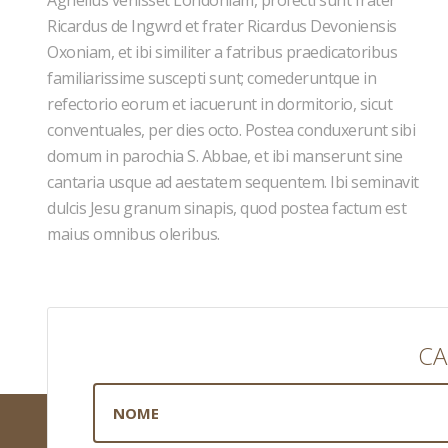
Agnellus venisset Londoniam, profecti sunt frater
Ricardus de Ingwrd et frater Ricardus Devoniensis
Oxoniam, et ibi similiter a fatribus praedicatoribus
familiarissime suscepti sunt; comederuntque in
refectorio eorum et iacuerunt in dormitorio, sicut
conventuales, per dies octo. Postea conduxerunt sibi
domum in parochia S. Abbae, et ibi manserunt sine
cantaria usque ad aestatem sequentem. Ibi seminavit
dulcis Jesu granum sinapis, quod postea factum est
maius omnibus oleribus.
CA