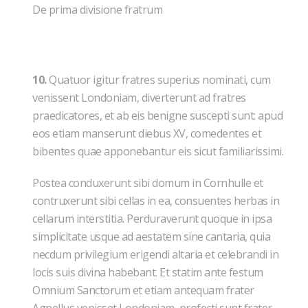
De prima divisione fratrum
10.
Quatuor igitur fratres superius nominati, cum
venissent Londoniam, diverterunt ad fratres
praedicatores, et ab eis benigne suscepti sunt: apud
eos etiam manserunt diebus XV, comedentes et
bibentes quae apponebantur eis sicut familiarissimi.
Postea conduxerunt sibi domum in Cornhulle et
contruxerunt sibi cellas in ea, consuentes herbas in
cellarum interstitia. Perduraverunt quoque in ipsa
simplicitate usque ad aestatem sine cantaria, quia
necdum privilegium erigendi altaria et celebrandi in
locis suis divina habebant. Et statim ante festum
Omnium Sanctorum et etiam antequam frater