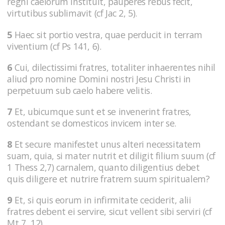
regni caelorum instituit, pauperes rebus fecit,
virtutibus sublimavit (cf Jac 2, 5).
5
Haec sit portio vestra, quae perducit in terram
viventium (cf Ps 141, 6).
6
Cui, dilectissimi fratres, totaliter inhaerentes nihil
aliud pro nomine Domini nostri Jesu Christi in
perpetuum sub caelo habere velitis.
7
Et, ubicumque sunt et se invenerint fratres,
ostendant se domesticos invicem inter se.
8
Et secure manifestet unus alteri necessitatem
suam, quia, si mater nutrit et diligit filium suum (cf
1 Thess 2,7) carnalem, quanto diligentius debet
quis diligere et nutrire fratrem suum spiritualem?
9
Et, si quis eorum in infirmitate ceciderit, alii
fratres debent ei servire, sicut vellent sibi serviri (cf
Mt 7, 12).