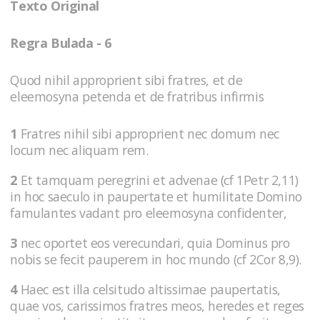
Texto Original
Regra Bulada - 6
Quod nihil approprient sibi fratres, et de
eleemosyna petenda et de fratribus infirmis
1
Fratres nihil sibi approprient nec domum nec
locum nec aliquam rem.
2
Et tamquam peregrini et advenae (cf 1Petr 2,11)
in hoc saeculo in paupertate et humilitate Domino
famulantes vadant pro eleemosyna confidenter,
3
nec oportet eos verecundari, quia Dominus pro
nobis se fecit pauperem in hoc mundo (cf 2Cor 8,9).
4
Haec est illa celsitudo altissimae paupertatis,
quae vos, carissimos fratres meos, heredes et reges