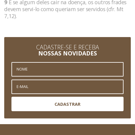
9
E se algum deles cair na doença, os outros frades
devem servi-lo como queriam ser servidos (cfr. Mt
7,12).
CADASTRE-SE E RECEBA
NOSSAS NOVIDADES
CADASTRAR