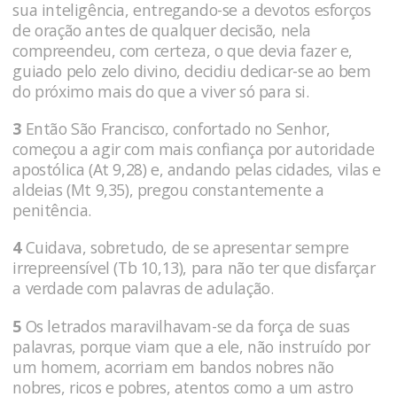
sua in­teligência, entregando-se a devotos esforços
de oração antes de qualquer decisão, nela
compreendeu, com certeza, o que devia fazer e,
guiado pelo zelo divino, decidiu dedicar-se ao bem
do próximo mais do que a viver só para si.
3
Então São Francisco, confortado no Senhor,
começou a agir com mais confiança por autoridade
apostólica (At 9,28) e, andando pelas cidades, vilas e
aldeias (Mt 9,35), pre­gou constantemente a
penitência.
4
Cuidava, sobretudo, de se apresentar sempre
irrepreensível (Tb 10,13), para não ter que disfarçar
a verdade com palavras de adulação.
5
Os letrados maravilhavam-se da força de suas
palavras, porque viam que a ele, não instruído por
um homem, acorriam em bandos nobres não
nobres, ricos e po­bres, atentos como a um astro