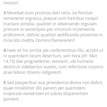
recessit.
3
Movebat eum protinus dati ratio, ne forsitan
remaneret ingratus, piaque cum fratribus incepit
tractare consilia, qualiter in observando regulam
primum in semetipsis per virtutum incrementa
proficerent, dehinc qualiter aedificando proximos in
mna sibi credita Domino foenerarent.
4
Haec et his similia pie conferentibus illis, accidit ut
in quemdam locum desertum, iam hora (cfr. Mat
14,15) diei progrediente, venirent, ubi humano
destituti videbantur auxilio, cum refectione corporis
prae labore itineris indigerent.
5
Sed pauperibus suis providentia divina non defuit,
quae mirabiliter illis panem per quemdam
inopinate venientem et subito disparentem
porrexit.