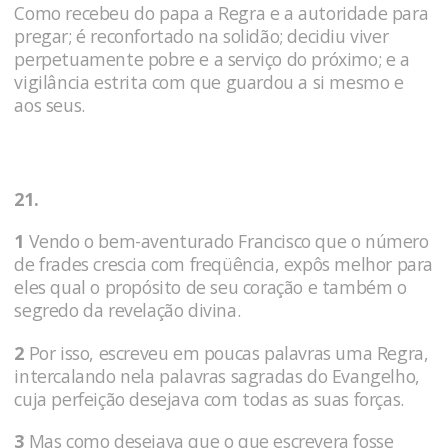
Como recebeu do papa a Regra e a autoridade para
pregar; é reconfortado na solidão; decidiu viver
perpetua­mente pobre e a serviço do próximo; e a
vigilância estrita com que guardou a si mesmo e
aos seus.
21.
1
Vendo o bem-aventurado Francisco que o número
de frades crescia com freqüência, expôs melhor para
eles qual o propósito de seu coração e também o
segredo da revelação divina.
2
Por isso, escreveu em poucas palavras uma Regra,
intercalando nela palavras sagradas do Evangelho,
cuja perfeição desejava com todas as suas forças.
3
Mas como desejava que o que escrevera fosse