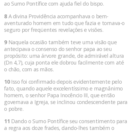
ao Sumo Pontífice com ajuda fiel do bispo.
8
A divina Providência acompanhava o bem-
aventurado homem em tudo que fazia e tornava-o
seguro por freqüentes revela­ções e visões.
9
Naquela ocasião também teve uma visão que
ante­cipava o consenso do senhor papa ao seu
propósito: uma ár­vore grande, de admirável altura
(Dn 4,7), cuja ponta ele dobrou facilmente com até
o chão, com as mãos.
10
Isso foi confirmado depois evidentemente pelo
fato, quando aquele ex­celentíssimo e magnânimo
homem, o senhor Papa Inocêncio III, que então
governava a Igreja, se inclinou condescendente para
o pobre.
11
Dando o Sumo Pontífice seu consentimento para
a regra aos doze frades, dando-lhes também o