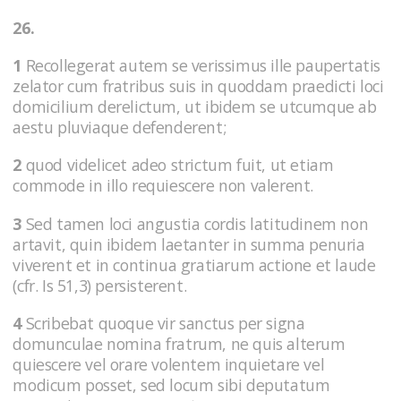
26.
1
Recollegerat autem se verissimus ille paupertatis
zelator cum fratribus suis in quoddam praedicti loci
domicilium derelictum, ut ibidem se utcumque ab
aestu pluviaque defenderent;
2
quod videlicet adeo strictum fuit, ut etiam
commode in illo requiescere non valerent.
3
Sed tamen loci angustia cordis latitudinem non
artavit, quin ibidem laetanter in summa penuria
viverent et in continua gratiarum actione et laude
(cfr. Is 51,3) persisterent.
4
Scribebat quoque vir sanctus per signa
domunculae nomina fratrum, ne quis alterum
quiescere vel orare volentem inquietare vel
modicum posset, sed locum sibi deputatum