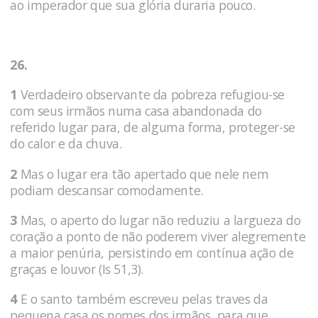
ao imperador que sua glória duraria pouco.
26.
1
Verdadeiro observante da pobreza refugiou-se
com seus irmãos numa casa abandonada do
referido lugar para, de alguma forma, proteger-se
do calor e da chuva.
2
Mas o lugar era tão apertado que nele nem
podiam descansar comodamente.
3
Mas, o aperto do lugar não reduziu a largueza do
coração a ponto de não poderem viver alegremente
a maior penúria, persistindo em contínua ação de
graças e louvor (Is 51,3).
4
E o santo também escreveu pelas traves da
pequena casa os nomes dos irmãos, para que