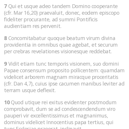
7
Qui et usque adeo tandem Domino cooperante
(cfr. Mar 16,20) praevaluit, donec, eodem episcopo
fideliter procurante, ad summi Pontificis
audientiam res pervenit.
8
Concomitabatur quoque beatum virum divina
providentia in omnibus quae agebat, et securum
per crebras revelationes visionesque reddebat.
9
Vidit etiam tunc temporis visionem, suo domini
Papae consensum proposito pollicentem: quamdam
videlicet arborem magnam miracque proceritatis
(cfr. Dan 4,7), cuius ipse cacumen manibus leviter ad
terram usque deflexit.
10
Quod utique rei exitus evidenter postmodum
comprobavit, dum se ad condescendendum viro
pauperi vir excellentissimus et magnanimus,
dominus videlicet Innocentius papa tertius, qui
tunc Ecclesiae praeerat, inclinavit.