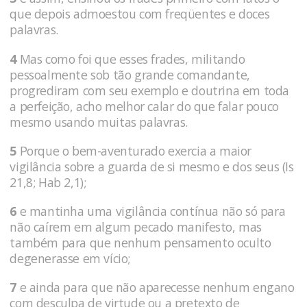
que depois admoestou com freqüentes e doces
palavras.
4
Mas como foi que esses frades, militando
pessoalmente sob tão grande comandante,
progrediram com seu exemplo e doutrina em toda
a perfeição, acho melhor calar do que falar pouco
mesmo usando muitas palavras.
5
Porque o bem-aventurado exercia a maior
vigilância sobre a guarda de si mesmo e dos seus (Is
21,8; Hab 2,1);
6
e mantinha uma vigilância contínua não só para
não caírem em algum pecado manifesto, mas
também para que nenhum pensamento oculto
degenerasse em vício;
7
e ainda para que não aparecesse nenhum engano
com desculpa de virtude ou a pretexto de