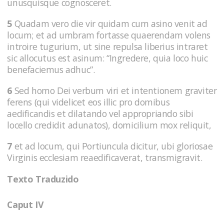
unusquisque cognosceret.
5
Quadam vero die vir quidam cum asino venit ad
locum; et ad umbram fortasse quaerendam volens
introire tugurium, ut sine repulsa liberius intraret
sic allocutus est asinum: “Ingredere, quia loco huic
benefaciemus adhuc”.
6
Sed homo Dei verbum viri et intentionem graviter
ferens (qui videlicet eos illic pro domibus
aedificandis et dilatando vel appropriando sibi
locello credidit adunatos), domicilium mox reliquit,
7
et ad locum, qui Portiuncula dicitur, ubi gloriosae
Virginis ecclesiam reaedificaverat, transmigravit.
Texto Traduzido
Caput IV