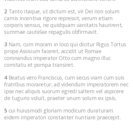
2
Tanto itaque, ut dictum est, vir Dei non solum
carnis incentiva rigore repressit, verum etiam
corporis sensus, ne quidquam vanitatis haurirent,
summae cautelae repagulis obfirmavit.
3
Nam, cum moram in loco qui dicitur Rigus Tortus
prope Assisium faceret, accidit ut Romae
coronandus imperator Otto cum magno illuc
comitatu et pompa transiret.
4
Beatus vero Franciscus, cum secus viam cum suis
fratribus moraretur, ad videndum imperatorem nec
ipse nec aliquis suorum egredi saltem vel aspicere
de tugurio voluit, praeter unum solum ex ipsis,
5
cui huiusmodi gloriam modicum duraturam
eidem imperatori constanter nuntiare praecepit.