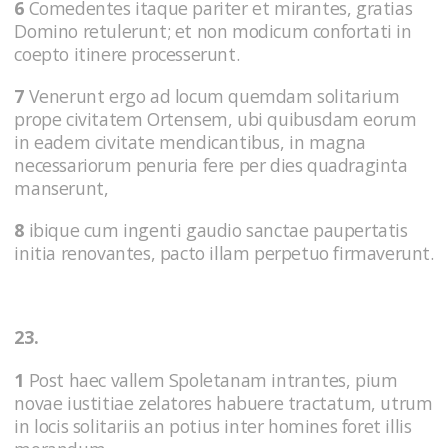
6
Comedentes itaque pariter et mirantes, gratias
Domino retulerunt; et non modicum confortati in
coepto itinere processerunt.
7
Venerunt ergo ad locum quemdam solitarium
prope civitatem Ortensem, ubi quibusdam eorum
in eadem civitate mendicantibus, in magna
necessariorum penuria fere per dies quadraginta
manserunt,
8
ibique cum ingenti gaudio sanctae paupertatis
initia renovantes, pacto illam perpetuo firmaverunt.
23.
1
Post haec vallem Spoletanam intrantes, pium
novae iustitiae zelatores habuere tractatum, utrum
in locis solitariis an potius inter homines foret illis