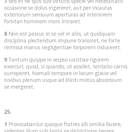
7
sed et ne quis sub virtutis specie vel necessitatis
occasione se dolus ingereret, aut per incautas
exteriorum sensuum aperturas ad interiorem
forsitan hominem mors intraret.
8
Non est passus in se vel in aliis, ut quidquam
disciplina plectendum impune transiret, ne forte
remissa manus negligentiae torporem induceret.
9
Tantum quippe in seipso iustitiae rigorem
exercuit, quod, si quando, ut assolet, tentatio carnis
surreperet, hiemali tempore in locum glacie vel
nivibus plenum usque ad illiciti motus abscessum
se mergeret.
25.
1
Provocabantur quoque fratres alli similia facere,
videntes illum sub tanta se districtione tenere.