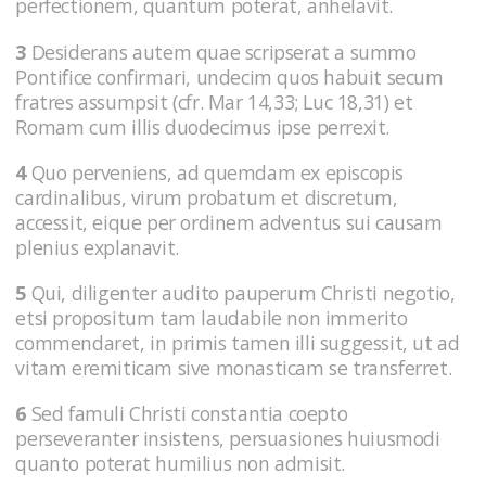
perfectionem, quantum poterat, anhelavit.
3
Desiderans autem quae scripserat a summo
Pontifice confirmari, undecim quos habuit secum
fratres assumpsit (cfr. Mar 14,33; Luc 18,31) et
Romam cum illis duodecimus ipse perrexit.
4
Quo perveniens, ad quemdam ex episcopis
cardinalibus, virum probatum et discretum,
accessit, eique per ordinem adventus sui causam
plenius explanavit.
5
Qui, diligenter audito pauperum Christi negotio,
etsi propositum tam laudabile non immerito
commendaret, in primis tamen illi suggessit, ut ad
vitam eremiticam sive monasticam se transferret.
6
Sed famuli Christi constantia coepto
perseveranter insistens, persuasiones huiusmodi
quanto poterat humilius non admisit.