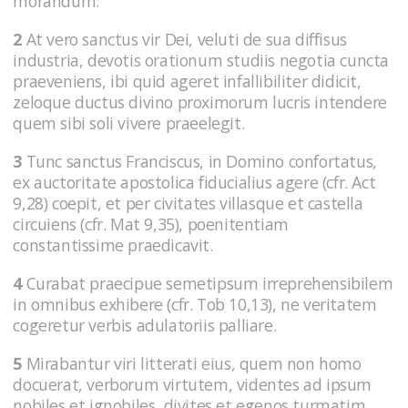
morandum.
2
At vero sanctus vir Dei, veluti de sua diffisus
industria, devotis orationum studiis negotia cuncta
praeveniens, ibi quid ageret infallibiliter didicit,
zeloque ductus divino proximorum lucris intendere
quem sibi soli vivere praeelegit.
3
Tunc sanctus Franciscus, in Domino confortatus,
ex auctoritate apostolica fiducialius agere (cfr. Act
9,28) coepit, et per civitates villasque et castella
circuiens (cfr. Mat 9,35), poenitentiam
constantissime praedicavit.
4
Curabat praecipue semetipsum irreprehensibilem
in omnibus exhibere (cfr. Tob 10,13), ne veritatem
cogeretur verbis adulatoriis palliare.
5
Mirabantur viri litterati eius, quem non homo
docuerat, verborum virtutem, videntes ad ipsum
nobiles et ignobiles, divites et egenos turmatim