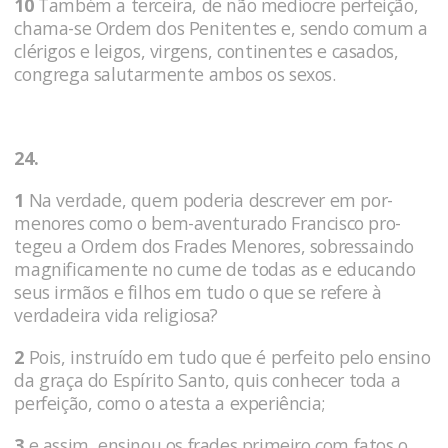
10
Também a terceira, de não medíocre perfeição,
chama-se Ordem dos Penitentes e, sendo comum a
clérigos e leigos, virgens, continentes e casados,
congrega salutarmente ambos os sexos.
24.
1
Na verdade, quem poderia descrever em por­
menores como o bem-aventurado Francisco pro­
tegeu a Ordem dos Frades Menores, sobressaindo
magnifica­mente no cume de todas as e educando
seus irmãos e fi­lhos em tudo o que se refere à
verdadeira vida religiosa?
2
Pois, instruído em tudo que é perfeito pelo ensino
da graça do Espírito Santo, quis conhecer toda a
perfeição, como o atesta a experiência;
3
e assim, ensinou os frades primeiro com fatos o