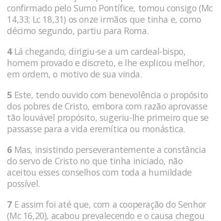
confirmado pelo Sumo Pontífice, tomou consigo (Mc
14,33; Lc 18,31) os onze ir­mãos que tinha e, como
décimo segundo, partiu para Roma.
4
Lá chegando, dirigiu-se a um cardeal-bispo,
homem provado e dis­creto, e lhe explicou melhor,
em ordem, o motivo de sua vinda.
5
Este, tendo ouvido com benevolência o propósito
dos pobres de Cristo, embora com razão aprovasse
tão louvável propósito, sugeriu-lhe primeiro que se
passasse para a vida eremíti­ca ou monástica.
6
Mas, insistindo perseverantemente a constância
do servo de Cristo no que tinha iniciado, não
aceitou esses conselhos com toda a humildade
possível.
7
E as­sim foi até que, com a cooperação do Senhor
(Mc 16,20), acabou prevalecendo e o causa chegou