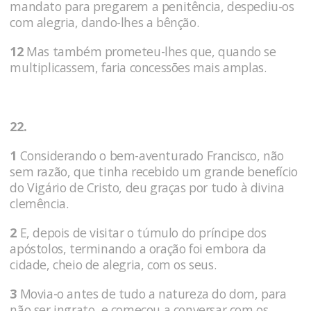
mandato para pregarem a penitência, despediu-os
com alegria, dando-lhes a bênção.
12
Mas também prometeu-lhes que, quando se
multiplicassem, faria concessões mais amplas.
22.
1
Considerando o bem-aventurado Francisco, não
sem razão, que tinha recebido um grande benefício
do Vigário de Cristo, deu graças por tudo à divina
clemência.
2
E, depois de visitar o túmulo do príncipe dos
apóstolos, terminando a oração foi embora da
cidade, cheio de alegria, com os seus.
3
Movia-o antes de tudo a natureza do dom, para
não ser ingrato, e começou a conversar com os