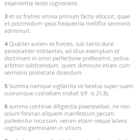
experientia teste cognoscere;
3
et sic fratres omnia primum factis edocuit, quae
et postmodum ipsos frequentia melliflui sermonis
admonuit.
4
Qualiter autem et fratres, sub tanto duce
personaliter militantes, ad illius exemplum et
doctrinam in omni perfectione profecerint, potius
arbitror subticendum, quem diminute etiam cum
sermonis prolixitate dicendum.
5
Summa namque vigilantia vir beatus super suam
suorumque custodiam stabat (cfr. Is 21,8);
6
summa continue diligentia praecavebat, ne non
solum forsitan aliquem manifestum peccati
paterentur incursum, verum etiam neque latens
cogitatio germinaret in vitium,