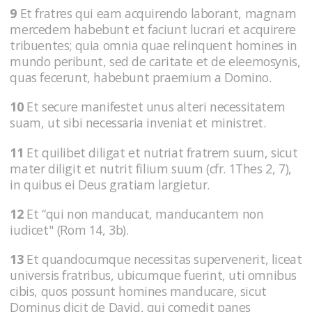
9
Et fratres qui eam acquirendo laborant, magnam
mercedem habebunt et faciunt lucrari et acquirere
tribuentes; quia omnia quae relinquent homines in
mundo peribunt, sed de caritate et de eleemosynis,
quas fecerunt, habebunt praemium a Domino.
10
Et secure manifestet unus alteri necessitatem
suam, ut sibi necessaria inveniat et ministret.
11
Et quilibet diligat et nutriat fratrem suum, sicut
mater diligit et nutrit filium suum (cfr. 1Thes 2, 7),
in quibus ei Deus gratiam largietur.
12
Et “qui non manducat, manducantem non
iudicet" (Rom 14, 3b).
13
Et quandocumque necessitas supervenerit, liceat
universis fratribus, ubicumque fuerint, uti omnibus
cibis, quos possunt homines manducare, sicut
Dominus dicit de David, qui comedit panes