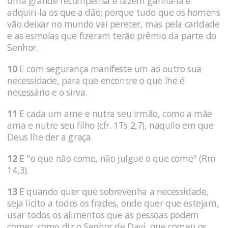
uma grande recompensa e fazem ganhá-la e
adquiri-la os que a dão; porque tudo que os homens
vão deixar no mundo vai perecer, mas pela caridade
e as esmolas que fizeram terão prêmio da parte do
Senhor.
10
E com segurança manifeste um ao outro sua
necessidade, para que encontre o que lhe é
necessário e o sirva.
11
E cada um ame e nutra seu irmão, como a mãe
ama e nutre seu filho (cfr. 1Ts 2,7), naquilo em que
Deus lhe der a graça.
12
E "o que não come, não julgue o que come" (Rm
14,3).
13
E quando quer que sobrevenha a necessidade,
seja lícito a todos os frades, onde quer que estejam,
usar todos os alimentos que as pessoas podem
comer, como diz o Senhor de Daví, que comeu os