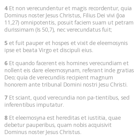
4
Et non verecundentur et magis recordentur, quia
Dominus noster Jesus Christus, Filius Dei vivi (Joa
11,27) omnipotentis, posuit faciem suam ut petram
durissimam (Is 50,7), nec verecundatus fuit;
5
et fuit pauper et hospes et vixit de eleemosynis
ipse et beata Virgo et discipuli eius.
6
Et quando facerent eis homines verecundiam et
nollent eis dare eleemosynam, referant inde gratias
Deo; quia de verecundiis recipient magnum
honorem ante tribunal Domini nostri Jesu Christi.
7
Et sciant, quod verecundia non pa-tientibus, sed
inferentibus imputatur.
8
Et eleemosyna est hereditas et iustitia, quae
debetur pauperibus, quam nobis acquisivit
Dominus noster Jesus Christus.