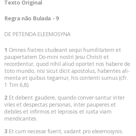
Texto Original
Regra não Bulada - 9
DE PETENDA ELEEMOSYNA
1
Omnes fratres studeant sequi humilitatem et
paupertatem Do-mini nostri Jesu Christi et
recordentur, quod nihil aliud oportet nos habere de
toto mundo, nisi sicut dicit apostolus, habentes ali-
menta et quibus tegamur, his contenti sumus (cfr.
1 Tim 6,8).
2
Et debent gaudere, quando conver-santur inter
viles et despectas personas, inter pauperes et
debiles et infirmos et leprosos et iuxta viam
mendicantes.
3
Et cum necesse fuerit, vadant pro eleemosynis.