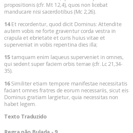
propositionis (cfr. Mt 12,4), quos non licebat
manducare nisi sacerdotibus (Mc 2,26).
14
Et recordentur, quod dicit Dominus: Attendite
autem vobis ne forte graventur corda vestra in
crapula et ebrietate et curis huius vitae et
superveniat in vobis repentina dies illa;
15
tamquam enim laqueus superveniet in omnes,
qui sedent super faciem orbis terrae (cfr. Lc 21,34-
35).
16
Similiter etiam tempore manifestae necessitatis
faciant omnes fratres de eorum necessariis, sicut eis
Dominus gratiam largietur, quia necessitas non
habet legem.
Texto Traduzido
Regra não Bulada - 9