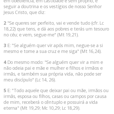
em obediência, em castidade e sem próprio, e
seguir a doutrina e os vestígios de nosso Senhor
Jesus Cristo, que diz:
2
"Se queres ser perfeito, vai e vende tudo (cfr. Lc
18,22) que tens, e dá aos pobres e terás um tesouro
no céu; e vem, segue-me" (Mt 19,21).
3
E: "Se alguém quer vir após mim, negue-se a si
mesmo e tome a sua cruz e me siga" (Mt 16,24).
4
Do mesmo modo: "Se alguém quer vir a mim e
não odeia pai e mãe e mulher e filhos e irmãos e
irmãs, e também sua própria vida, não pode ser
meu discípulo" (Lc 14, 26).
5
E: "Todo aquele que deixar pai ou mãe, irmãos ou
irmãs, esposa ou filhos, casas ou campos por causa
de mim, receberá o cêntuplo e possuirá a vida
eterna" (Mt 19,29; Mc 10,29; Lc 18,29).