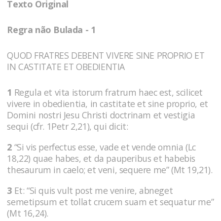
Texto Original
Regra não Bulada - 1
QUOD FRATRES DEBENT VIVERE SINE PROPRIO ET
IN CASTITATE ET OBEDIENTIA
1
Regula et vita istorum fratrum haec est, scilicet
vivere in obedientia, in castitate et sine proprio, et
Domini nostri Jesu Christi doctrinam et vestigia
sequi (cfr. 1Petr 2,21), qui dicit:
2
“Si vis perfectus esse, vade et vende omnia (Lc
18,22) quae habes, et da pauperibus et habebis
thesaurum in caelo; et veni, sequere me” (Mt 19,21).
3
Et: “Si quis vult post me venire, abneget
semetipsum et tollat crucem suam et sequatur me”
(Mt 16,24).