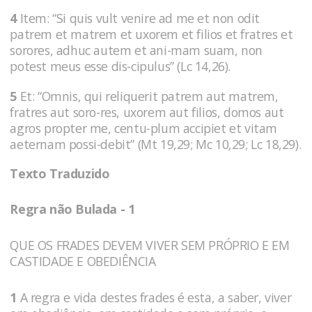
4
Item: “Si quis vult venire ad me et non odit
patrem et matrem et uxorem et filios et fratres et
sorores, adhuc autem et ani-mam suam, non
potest meus esse dis-cipulus” (Lc 14,26).
5
Et: “Omnis, qui reliquerit patrem aut matrem,
fratres aut soro-res, uxorem aut filios, domos aut
agros propter me, centu-plum accipiet et vitam
aeternam possi-debit” (Mt 19,29; Mc 10,29; Lc 18,29).
Texto Traduzido
Regra não Bulada - 1
QUE OS FRADES DEVEM VIVER SEM PRÓPRIO E EM
CASTIDADE E OBEDIÊNCIA
1
A regra e vida destes frades é esta, a saber, viver