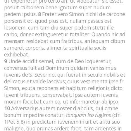
ut experiretur pro certo an, ut videbatur, sic esset,
posuit carbonem bene ignitum super nudum
pedem ipsius.
8
Frater vero Simon nichil de carbone
persensit et, quod plus est, nullam passus est
lesionem, cum tam diu super pedem stetit ille
carbo, donec extingueretur totaliter. Quando hic ad
mensam residebat cum fratribus, antequam cibum
sumeret corporis, alimenta spiritualia sociis
exhibebat.
9
Unde accidit semel, cum de Deo loqueretur,
conversus fuit ad Dominum quidam vanissimus
iuvenis de S. Severino, qui fuerat in seculo nobilis et
delicatus et valde lascivus; cuius vestimenta ipse fr.
Simon, exuta reponens et habitum religionis dicto
iuveni tribuens, conservabat. Ipse autem iuvenis
moram faciebat cum eo, ut informaretur ab ipso.
10
Adversarius autem noster diabolus, qui omne
bonum impedire conatur,
tanquam leo rugiens
(cfr.
1Pet 5,8)
in predictum iuvenem irruit et alitu suo
maligno, quo prunas ardere facit, tam ardentes in