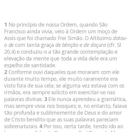
1
No princípio de nossa Ordem, quando São
Francisco ainda vivia, veio à Ordem um moço de
Assis que foi chamado Frei Si­mão. O Altíssimo
dotou-
o de
com tanta graça
de bên­ção
e
de doçura
(cfr. Sl
20,4) e conduziu-o a tão grande contemplação e
elevação da mente que toda a vida dele era um
espelho de santi­dade.
2
Conforme ouvi daqueles que moraram com ele
durante muito tempo, ele muito raramente era
visto fora de sua cela; se al­guma vez estava com os
irmãos, era sempre solícito em exerci­tar-se nas
palavras divinas.
3
Ele nunca aprendeu a gramática,
mas sempre vivia nos bos­ques; e, no entanto, falava
tão profunda e sublimemente de Deus e do amor
de Cristo bendito que as suas palavras pareciam
sobre­naturais.
4
Por isso, certa tarde, tendo ido ao