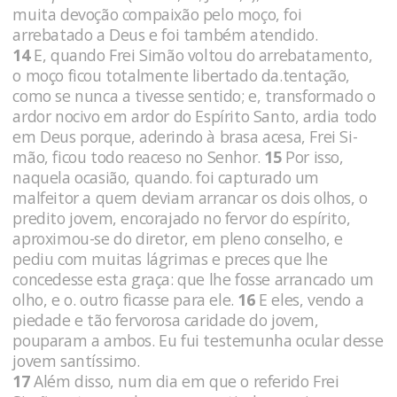
muita devoção compaixão pelo moço, foi
arrebatado a Deus e foi também atendido.
14
E, quando Frei Simão voltou do arrebatamento,
o moço ficou totalmente li­bertado da.tentação,
como se nunca a tivesse sentido; e, trans­formado o
ardor nocivo em ardor do Espírito Santo, ardia todo
em Deus porque, aderindo à brasa acesa, Frei Si­
mão, ficou todo reaceso no Senhor.
15
Por isso,
naquela ocasião, quando. foi capturado um
malfeitor a quem deviam arrancar os dois olhos, o
predito jovem, encorajado no fervor do espírito,
aproximou-se do diretor, em pleno conselho, e
pediu com muitas lágrimas e preces que lhe
concedesse esta graça: que lhe fosse arran­cado um
olho, e o. outro ficasse para ele.
16
E eles, ven­do a
piedade e tão fervorosa caridade do jovem,
pouparam a am­bos. Eu fui testemunha ocular desse
jovem santíssimo.
17
Além disso, num dia em que o referido Frei