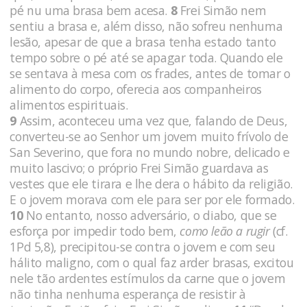
pé nu uma brasa bem acesa.
8
Frei Simão nem
sentiu a brasa e, além disso, não sofreu nenhuma
lesão, apesar de que a brasa tenha estado tanto
tempo sobre o pé até se apagar toda. Quando ele
se sen­tava à mesa com os frades, antes de tomar o
alimento do corpo, oferecia aos companheiros
alimentos espirituais.
9
Assim, aconteceu uma vez que, falando de Deus,
converteu-se ao Senhor um jovem muito frívolo de
San Severino, que fora no mundo nobre, delicado e
muito lascivo; o próprio Frei Simão guardava as
vestes que ele tirara e lhe dera o hábito da religião.
E o jovem morava com ele para ser por ele formado.
10
No entanto, nosso adversário, o diabo, que se
esforça por impedir todo bem,
como leão a rugir
(cf.
1Pd 5,8), precipitou-se contra o jovem e com seu
hálito ma­ligno, com o qual faz arder brasas, excitou
nele tão ardentes estímu­los da carne que o jovem
não tinha nenhuma esperança de resistir à