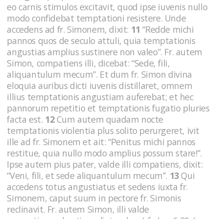
eo carnis stimulos excitavit, quod ipse iuvenis nullo
modo confidebat temptationi resistere. Unde
accedens ad fr. Simonem, dixit:
11
“Redde michi
pannos quos de seculo attuli, quia temptationis
angustias amplius sustinere non valeo”. Fr. autem
Simon, compatiens illi, dicebat: “Sede, fili,
aliquantulum mecum”. Et dum fr. Simon divina
eloquia auribus dicti iuvenis distillaret, omnem
illius temptationis angustiam auferebat; et hec
pannorum repetitio et temptationis fugatio pluries
facta est.
12
Cum autem quadam nocte
temptationis violentia plus solito perurgeret, ivit
ille ad fr. Simonem et ait: “Penitus michi pannos
restitue, quia nullo modo amplius possum stare!”.
Ipse autem pius pater, valde illi compatiens, dixit:
“Veni, fili, et sede aliquantulum mecum”.
13
Qui
accedens totus angustiatus et sedens iuxta fr.
Simonem, caput suum in pectore fr. Simonis
reclinavit. Fr. autem Simon, illi valde