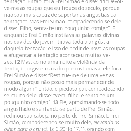
tentação. Então, foi a Frei Simão e disse:
11
“Devol­
ve-me as roupas que eu trouxe do século, porque
não sou mais capaz de suportar as angústias da
tentação”. Mas Frei Simão, compade­cendo-se dele,
disse: “Filho, senta-te um pouquinho comigo”. E
enquanto Frei Simão instilava as palavras divinas
nos ouvidos do jovem, tirava toda a angústia
daquela tentação; e isso de pe­dir de novo as roupas
e afugentar a tentação aconteceu muitas ve­
zes.
12
Mas, como uma noite a violência da
tentação urgisse mais do que costumava, ele foi a
Frei Simão e disse: “Restitue-me de uma vez as
roupas, porque não posso mais permanecer de
modo algum!” Então, o piedoso pai, compadecendo-
se muito dele, disse: “Vem, filho, e senta-te um
pouquinho comigo”.
13
Ele, aproximan­do-se todo
angustiado e sentando-se perto de Frei Simão,
reclinou sua cabeça no peito de Frei Simão. E Frei
Simão, compadecen­do-se muito dele
, elevando os
olhos para o céu
(cf. Lc 6,20; Jo 17,1), orando com