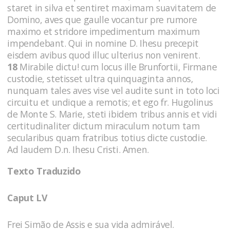
staret in silva et sentiret maximam suavitatem de
Domino, aves que gaulle vocantur pre rumore
maximo et stridore impedimentum maximum
impendebant. Qui in nomine D. Ihesu precepit
eisdem avibus quod illuc ulterius non venirent.
18
Mirabile dictu! cum locus ille Brunfortii, Firmane
custodie, stetisset ultra quinquaginta annos,
nunquam tales aves vise vel audite sunt in toto loci
circuitu et undique a remotis; et ego fr. Hugolinus
de Monte S. Marie, steti ibidem tribus annis et vidi
certitudinaliter dictum miraculum notum tam
secularibus quam fratribus totius dicte custodie.
Ad laudem D.n. Ihesu Cristi. Amen.
Texto Traduzido
Caput LV
Frei Simão de Assis e sua vida admirável.