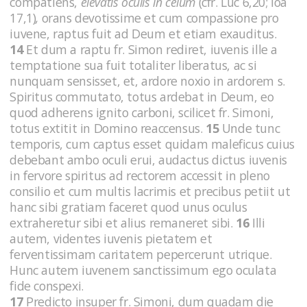
compatiens,
elevatis oculis in celum
(cfr. Luc 6,20; Ioa
17,1)
,
orans devotissime et cum compassione pro
iuvene, raptus fuit ad Deum et etiam exauditus.
14
Et dum a raptu fr. Simon rediret, iuvenis ille a
temptatione sua fuit totaliter liberatus, ac si
nunquam sensisset, et, ardore noxio in ardorem s.
Spiritus commutato, totus ardebat in Deum, eo
quod adherens ignito carboni, scilicet fr. Simoni,
totus extitit in Domino reaccensus.
15
Unde tunc
temporis, cum captus esset quidam maleficus cuius
debebant ambo oculi erui, audactus dictus iuvenis
in fervore spiritus ad rectorem accessit in pleno
consilio et cum multis lacrimis et precibus petiit ut
hanc sibi gratiam faceret quod unus oculus
extraheretur sibi et alius remaneret sibi.
16
Illi
autem, videntes iuvenis pietatem et
ferventissimam caritatem pepercerunt utrique.
Hunc autem iuvenem sanctissimum ego oculata
fide conspexi.
17
Predicto insuper fr. Simoni, dum quadam die