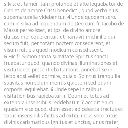
silvis; et tamen tam profunde et alte loquebatur de
Deo et de amore Cristi benedicti, quod verba eius
supernaturalia videbantur.
4
Unde quodam sero,
cum in silva ad loquendum de Deo cum fr. Iacobo de
Massa perrexisset, et ipsi de divino amore
dulcissime loquerentur, ut narravit michi ille qui
secum fuit, per totam noctem consederent; et
visum fuit eis quod modicum consedissent.
5
Hic fr. Simon tanta suavitate Spiritus sancti
fruebatur quod, quando divinas illuminationes et
visitationes presentiebat amoris, ponebat se in
lecto ac si vellet dormire, quia s. Spiritus tranquilla
suavitas non solum mentis quietem sed etiam
corporis requirebat.
6
Unde sepe in talibus
visitationibus rapiebatur in Deum et totus ad
exteriora insensibilis reddebatur.
7
Accidit enim
quadam vice quod, dum esset ad celestia tractus et
totus insensibilis factus ad extra, intus vero totus
divinis carismatibus ignitus et unctus, unus frater,