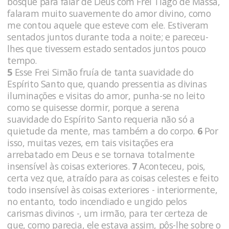
bosque para falar de Deus com Frei Tiago de Massa,
falaram muito suavemente do amor divino, como
me contou aquele que esteve com ele. Estiveram
sentados juntos durante toda a noite; e pareceu-
lhes que tivessem estado sentados juntos pouco
tempo.
5
Esse Frei Simão fruía de tanta suavidade do
Espírito Santo que, quando pressentia as divinas
iluminações e visitas do amor, punha-se no leito
como se quisesse dormir, porque a serena
suavidade do Espírito Santo requeria não só a
quietude da mente, mas também a do corpo.
6
Por
isso, muitas vezes, em tais visitações era
arrebatado em Deus e se tornava totalmente
insensível às coi­sas exteriores.
7
Aconteceu, pois,
certa vez que, atraído para as coisas celestes e feito
todo insensível às coisas exteriores - interiormente,
no entanto, todo incendiado e ungi­do pelos
carismas divinos -, um irmão, para ter certeza de
que, como parecia, ele estava assim, pôs-lhe sobre o