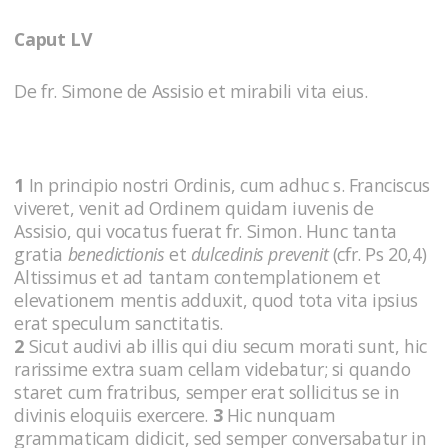
Caput LV
De fr. Simone de Assisio et mirabili vita eius.
1
In principio nostri Ordinis, cum adhuc s. Franciscus
viveret, venit ad Ordinem quidam iuvenis de
Assisio, qui vocatus fuerat fr. Simon. Hunc tanta
gratia
benedictionis
et
dulcedinis prevenit
(cfr. Ps 20,4)
Altissimus et ad tantam contemplationem et
elevationem mentis adduxit, quod tota vita ipsius
erat speculum sanctitatis.
2
Sicut audivi ab illis qui diu secum morati sunt, hic
rarissime extra suam cellam videbatur; si quando
staret cum fratribus, semper erat sollicitus se in
divinis eloquiis exercere.
3
Hic nunquam
grammaticam didicit, sed semper conversabatur in