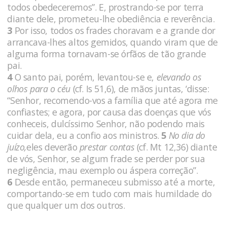
to­dos obedeceremos”. E, prostrando-se por terra
diante dele, pro­meteu-lhe obediência e reverência.
3
Por isso, todos os frades choravam e a grande dor
arranca­va-lhes altos gemidos, quando viram que de
alguma forma tornavam-se órfãos de tão grande
pai.
4
O santo pai, porém, levantou-se e,
elevando os
olhos para o céu
(cf. Is 51,6), de mãos juntas, ‘disse:
“Senhor, recomendo-vos a família que até agora me
confiastes; e agora, por causa das doenças que vós
conheceis, dulcíssimo Senhor, não podendo mais
cuidar dela, eu a confio aos ministros.
5
No dia do
juízo,
eles deverão
pres­tar contas
(cf. Mt 12,36) diante
de vós, Senhor, se algum frade se perder por sua
negligência, mau exemplo ou áspera correção”.
6
Desde então, permaneceu submisso até a morte,
comportan­do-se em tudo com mais humildade do
que qualquer um dos outros.