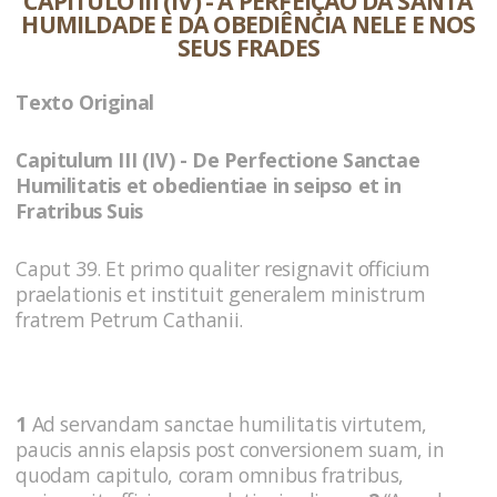
CAPÍTULO III (IV) - A PERFEIÇÃO DA SANTA
HUMILDADE E DA OBEDIÊNCIA NELE E NOS
SEUS FRADES
Texto Original
Capitulum III (IV) - De Perfectione Sanctae
Humilitatis et obedientiae in seipso et in
Fratribus Suis
Caput 39. Et primo qualiter resignavit officium
praelationis et instituit generalem ministrum
fratrem Petrum Cathanii.
1
Ad servandam sanctae humilitatis virtutem,
paucis annis elapsis post conversionem suam, in
quodam capitulo, coram omnibus fratribus,