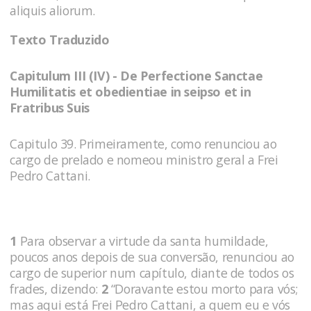
aliquis aliorum.
Texto Traduzido
Capitulum III (IV) - De Perfectione Sanctae
Humilitatis et obedientiae in seipso et in
Fratribus Suis
Capitulo 39. Primeiramente, como renunciou ao
cargo de prelado e nomeou ministro geral a Frei
Pedro Cattani.
1
Para observar a virtude da santa humildade,
poucos anos de­pois de sua conversão, renunciou ao
cargo de superior num capí­tulo, diante de todos os
frades, dizendo:
2
“Doravante estou mor­to para vós;
mas aqui está Frei Pedro Cattani, a quem eu e vós