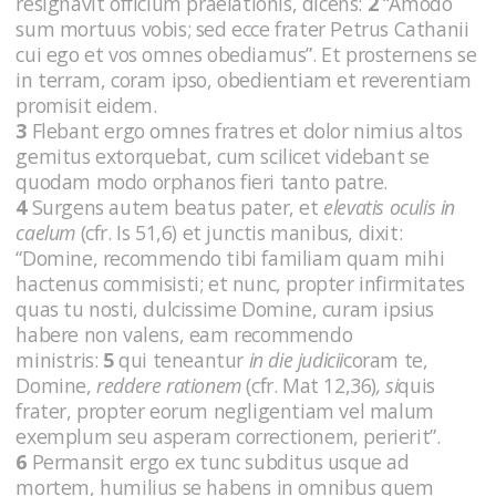
resignavit officium praelationis, dicens:
2
“Amodo
sum mortuus vobis; sed ecce frater Petrus Cathanii
cui ego et vos omnes obediamus”. Et prosternens se
in terram, coram ipso, obedientiam et reverentiam
promisit eidem.
3
Flebant ergo omnes fratres et dolor nimius altos
gemitus extorquebat, cum scilicet videbant se
quodam modo orphanos fieri tanto patre.
4
Surgens autem beatus pater, et
elevatis oculis in
caelum
(cfr. Is 51,6) et junctis manibus, dixit:
“Domine, recommendo tibi familiam quam mihi
hactenus commisisti; et nunc, propter infirmitates
quas tu nosti, dulcissime Domine, curam ipsius
habere non valens, eam recommendo
ministris:
5
qui teneantur
in die judicii
coram te,
Domine,
reddere rationem
(cfr. Mat 12,36)
, si
quis
frater, propter eorum negligentiam vel malum
exemplum seu asperam correctionem, perierit”.
6
Permansit ergo ex tunc subditus usque ad
mortem, humilius se habens in omnibus quem