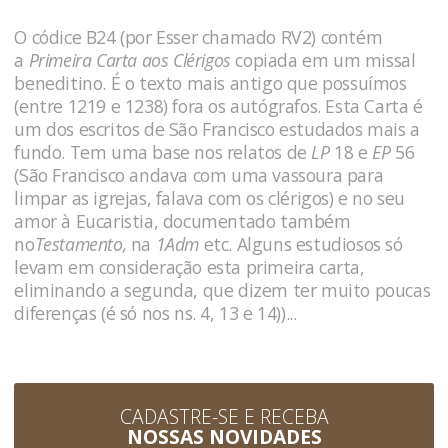
O códice B24 (por Esser chamado RV2) contém
a
Primeira Carta aos Clérigos
copiada em um missal
beneditino. É o texto mais antigo que possuímos
(entre 1219 e 1238) fora os autógrafos. Esta Carta é
um dos escritos de São Francisco estudados mais a
fundo. Tem uma base nos relatos de
LP
18 e
EP
56
(São Francisco andava com uma vassoura para
limpar as igrejas, falava com os clérigos) e no seu
amor à Eucaristia, documentado também
no
Testamento,
na
1Adm
etc. Alguns estudiosos só
levam em consideração esta primeira carta,
eliminando a segunda, que dizem ter muito poucas
diferenças (é só nos ns. 4, 13 e 14))...
CADASTRE-SE E RECEBA
NOSSAS NOVIDADES