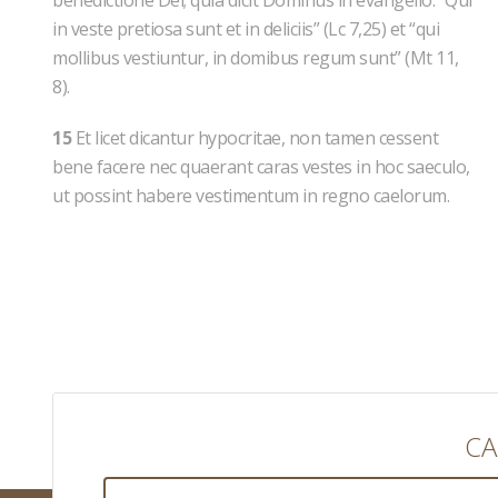
benedictione Dei; quia dicit Dominus in evangelio: “Qui
in veste pretiosa sunt et in deliciis” (Lc 7,25) et “qui
mollibus vestiuntur, in domibus regum sunt” (Mt 11,
8).
15
Et licet dicantur hypocritae, non tamen cessent
bene facere nec quaerant caras vestes in hoc saeculo,
ut possint habere vestimentum in regno caelorum.
CA