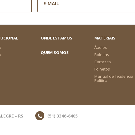
TUCIONAL
ONDE ESTAMOS
MATERIAIS
a
Áudios
QUEM SOMOS
a
Boletins
Cartazes
Folhetos
Manual de Incidência
Política
LEGRE - RS
(51) 3346-6405