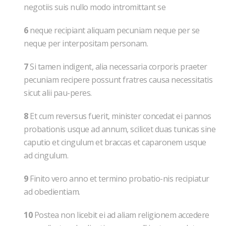
negotiis suis nullo modo intromittant se
6
neque recipiant aliquam pecuniam neque per se
neque per interpositam personam.
7
Si tamen indigent, alia necessaria corporis praeter
pecuniam recipere possunt fratres causa necessitatis
sicut alii pau-peres.
8
Et cum reversus fuerit, minister concedat ei pannos
probationis usque ad annum, scilicet duas tunicas sine
caputio et cingulum et braccas et caparonem usque
ad cingulum.
9
Finito vero anno et termino probatio-nis recipiatur
ad obedientiam.
10
Postea non licebit ei ad aliam religionem accedere