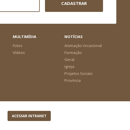
CADASTRAR
MULTIMÍDIA
NOTÍCIAS
Fotos
Animação Vocacional
Vídeos
Formação
Geral
Igreja
Projetos Sociais
Província
ACESSAR INTRANET