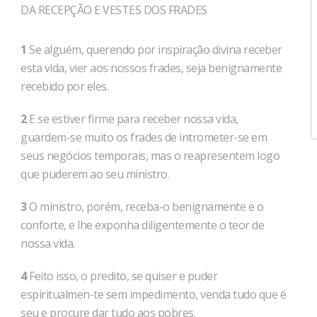
DA RECEPÇÃO E VESTES DOS FRADES
1
Se alguém, querendo por inspiração divina receber
esta vida, vier aos nossos frades, seja benignamente
recebido por eles.
2
E se estiver firme para receber nossa vida,
guardem-se muito os frades de intrometer-se em
seus negócios temporais, mas o reapresentem logo
que puderem ao seu ministro.
3
O ministro, porém, receba-o benignamente e o
conforte, e lhe exponha diligentemente o teor de
nossa vida.
4
Feito isso, o predito, se quiser e puder
espiritualmen-te sem impedimento, venda tudo que é
seu e procure dar tudo aos pobres.