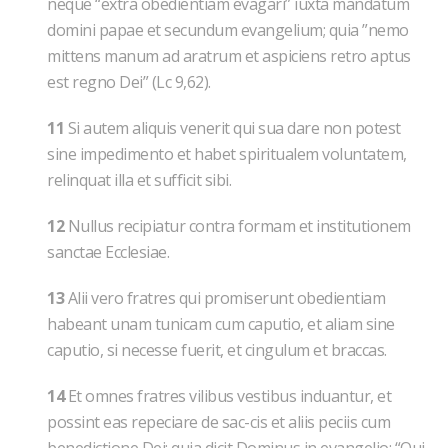
neque “extra obedientiam evagari” iuxta mandatum
domini papae et secundum evangelium; quia ”nemo
mittens manum ad aratrum et aspiciens retro aptus
est regno Dei” (Lc 9,62).
11
Si autem aliquis venerit qui sua dare non potest
sine impedimento et habet spiritualem voluntatem,
relinquat illa et sufficit sibi.
12
Nullus recipiatur contra formam et institutionem
sanctae Ecclesiae.
13
Alii vero fratres qui promiserunt obedientiam
habeant unam tunicam cum caputio, et aliam sine
caputio, si necesse fuerit, et cingulum et braccas.
14
Et omnes fratres vilibus vestibus induantur, et
possint eas repeciare de sac-cis et aliis peciis cum