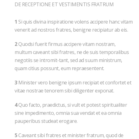
DE RECEPTIONE ET VESTIMENTIS FRATRUM
1
Si quis divina inspiratione volens accipere hanc vitam
venerit ad nostros fratres, benigne recipiatur ab eis.
2
Quodsi fuerit firmus accipere vitam nostram,
multum caveant sibi fratres, ne de suis temporalibus
negotiis se intromit-tant, sed ad suum ministrum,
quam citius possunt, eum repraesentent.
3
Minister vero benigne ipsum recipiat et confortet et
vitae nostrae tenorem sibi diligenter exponat.
4
Quo facto, praedictus, si vult et potest spiritualiter
sine impedimento, omnia sua vendat et ea omnia
pauperibus studeat erogare.
5
Caveant sibi fratres et minister fratrum, quod de