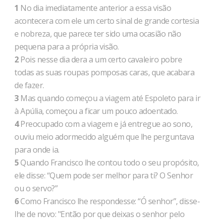
1
No dia imediatamente anterior a essa visão
acontecera com ele um certo sinal de grande cortesia
e nobreza, que parece ter sido uma ocasião não
pequena para a própria visão.
2
Pois nesse dia dera a um certo cavaleiro pobre
todas as suas roupas pomposas caras, que acabara
de fazer.
3
Mas quando começou a viagem até Espoleto para ir
à Apúlia, começou a ficar um pouco adoentado.
4
Preocupado com a viagem e já entregue ao sono,
ouviu meio adormecido alguém que lhe perguntava
para onde ia.
5
Quando Francisco lhe contou todo o seu propósito,
ele disse: “Quem pode ser melhor para ti? O Senhor
ou o servo?”
6
Como Francisco lhe respondesse: “Ó senhor”, disse-
lhe de novo: "Então por que deixas o senhor pelo