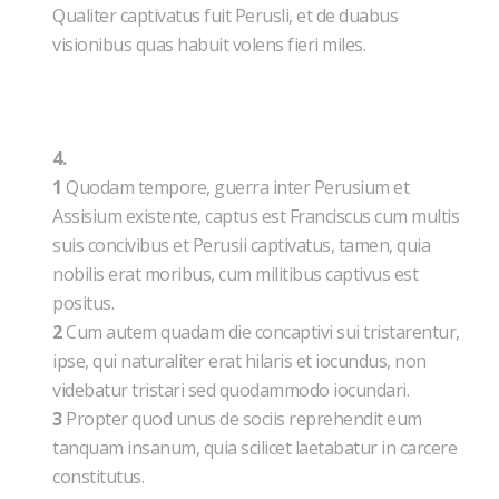
Qualiter captivatus fuit Perusli, et de duabus
visionibus quas habuit volens fieri miles.
4.
1
Quodam tempore, guerra inter Perusium et
Assisium existente, captus est Franciscus cum multis
suis concivibus et Perusii captivatus, tamen, quia
nobilis erat moribus, cum militibus captivus est
positus.
2
Cum autem quadam die concaptivi sui tristarentur,
ipse, qui naturaliter erat hilaris et iocundus, non
videbatur tristari sed quodammodo iocundari.
3
Propter quod unus de sociis reprehendit eum
tanquam insanum, quia scilicet laetabatur in carcere
constitutus.