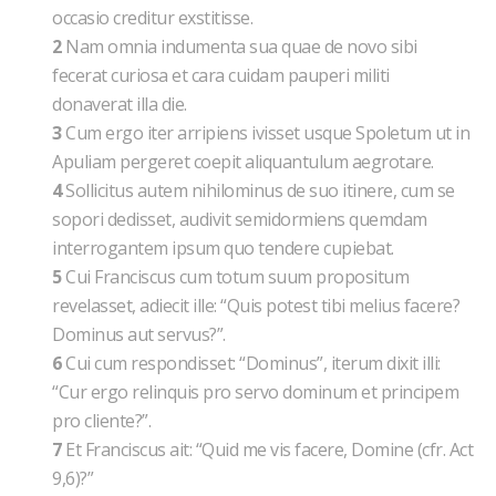
occasio creditur exstitisse.
2
Nam omnia indumenta sua quae de novo sibi
fecerat curiosa et cara cuidam pauperi militi
donaverat illa die.
3
Cum ergo iter arripiens ivisset usque Spoletum ut in
Apuliam pergeret coepit aliquantulum aegrotare.
4
Sollicitus autem nihilominus de suo itinere, cum se
sopori dedisset, audivit semidormiens quemdam
interrogantem ipsum quo tendere cupiebat.
5
Cui Franciscus cum totum suum propositum
revelasset, adiecit ille: “Quis potest tibi melius facere?
Dominus aut servus?”.
6
Cui cum respondisset: “Dominus”, iterum dixit illi:
“Cur ergo relinquis pro servo dominum et principem
pro cliente?”.
7
Et Franciscus ait: “Quid me vis facere, Domine (cfr. Act
9,6)?”