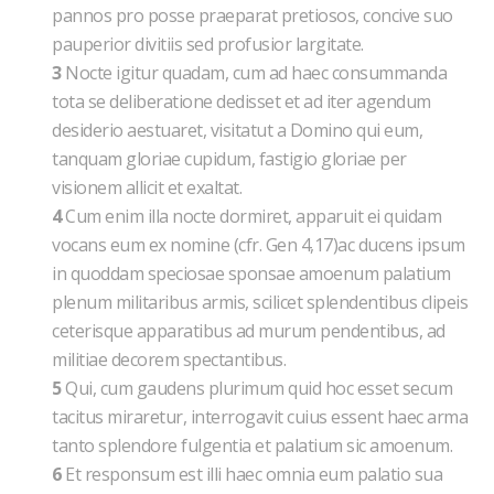
pannos pro posse praeparat pretiosos, concive suo
pauperior divitiis sed profusior largitate.
3
Nocte igitur quadam, cum ad haec consummanda
tota se deliberatione dedisset et ad iter agendum
desiderio aestuaret, visitatut a Domino qui eum,
tanquam gloriae cupidum, fastigio gloriae per
visionem allicit et exaltat.
4
Cum enim illa nocte dormiret, apparuit ei quidam
vocans eum ex nomine (cfr. Gen 4,17)ac ducens ipsum
in quoddam speciosae sponsae amoenum palatium
plenum militaribus armis, scilicet splendentibus clipeis
ceterisque apparatibus ad murum pendentibus, ad
militiae decorem spectantibus.
5
Qui, cum gaudens plurimum quid hoc esset secum
tacitus miraretur, interrogavit cuius essent haec arma
tanto splendore fulgentia et palatium sic amoenum.
6
Et responsum est illi haec omnia eum palatio sua