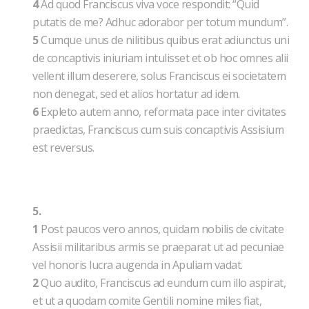
4
Ad quod Franciscus viva voce respondit: “Quid
putatis de me? Adhuc adorabor per totum mundum”.
5
Cumque unus de nilitibus quibus erat adiunctus uni
de concaptivis iniuriam intulisset et ob hoc omnes alii
vellent illum deserere, solus Franciscus ei societatem
non denegat, sed et alios hortatur ad idem.
6
Expleto autem anno, reformata pace inter civitates
praedictas, Franciscus cum suis concaptivis Assisium
est reversus.
5.
1
Post paucos vero annos, quidam nobilis de civitate
Assisii militaribus armis se praeparat ut ad pecuniae
vel honoris lucra augenda in Apuliam vadat.
2
Quo audito, Franciscus ad eundum cum illo aspirat,
et ut a quodam comite Gentili nomine miles fiat,