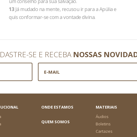
um conselho para sua salvação.
13
Já mudado na mente, recusou ir para a Apúlia e
quis conformar-se com a vontade divina.
DASTRE-SE E RECEBA
NOSSAS NOVIDA
TUCIONAL
ONDE ESTAMOS
MATERIAIS
a
Áudios
QUEM SOMOS
a
Boletins
Cartazes