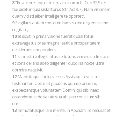
8
“Revertere, inquit, in terram tuam (cfr. Gen 32,9) et
tibi dicetur quid sisfacturus (cfr. Act 9,7). Nam visionem
quam vidisti aliter intelligere te oportet”.
9
Evigilans autem coepit de hac visione diligentissime
cogitare,
10
et sicut in prima visione fuerat quasi totus
extravagatus prae magna laetitia prosperitatem
desiderans temporalem,
11
sic in ista collegit intus se totum, vim eius admirans
et considerans adeo diligenter quod illa nocte ultra
dormire nequivit.
12
Mane itaque facto, versus Assisium revertitur
festinanter, laetus et gaudens quamplurimum,
exspectansque voluntatem Domini qui sibi haec
ostenderat et de salute sua ab ipso consilium sibi
dari.
13
Immutatusque iam mente, in Apuliam ire recusat et