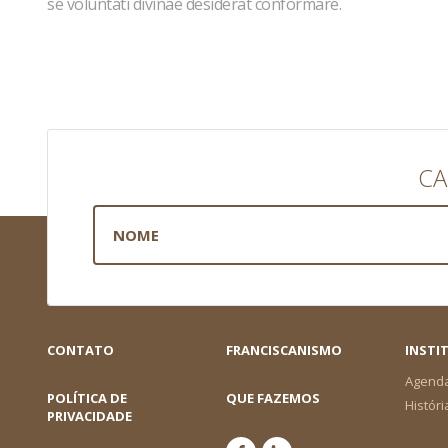
se voluntati divinae desiderat conformare.
CA
CONTATO
FRANCISCANISMO
INSTI
Agend
POLÍTICA DE
QUE FAZEMOS
Históri
PRIVACIDADE