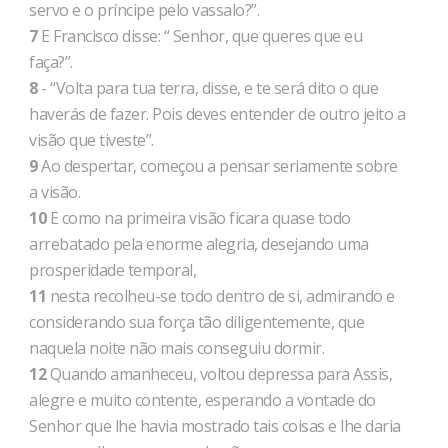
servo e o príncipe pelo vassalo?”.
7
E Francisco disse: “ Senhor, que queres que eu
faça?”.
8
- “Volta para tua terra, disse, e te será dito o que
haverás de fazer. Pois deves entender de outro jeito a
visão que tiveste”.
9
Ao despertar, começou a pensar seriamente sobre
a visão.
10
E como na primeira visão ficara quase todo
arrebatado pela enorme alegria, desejando uma
prosperidade temporal,
11
nesta recolheu-se todo dentro de si, admirando e
considerando sua força tão diligentemente, que
naquela noite não mais conseguiu dormir.
12
Quando amanheceu, voltou depressa para Assis,
alegre e muito contente, esperando a vontade do
Senhor que lhe havia mostrado tais coisas e lhe daria