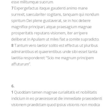
esse militumque suorum.
7
Expergefactus itaque gaudenti animo mane
surrexit, saeculariter cogitans, tanquam qui nondum
spiritum Dei plene gustaverat, se in hoc debere
magnifice principari, atque praesagium magnae
prosperitatis reputans visionem, iter arripere
deliberat in Apuliam ut miles fiat a comite supradicto.
8
Tantum vero laetior solito est effectus ut pluribus
admirantibus et quaerentibus unde sibi esset tanta
laetitia responderet: “Scio me magnum principem
affuturum”.
6.
1
Quoddam tamen magnae curialitatis et nobilitatis
indicium in eo praecesserat die immediate praecedenti
visionem praedictam quod ipsius visionis non modica