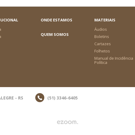
TUCIONAL
ONDE ESTAMOS
MATERIAIS
a
Áudios
QUEM SOMOS
a
Boletins
Cartazes
Folhetos
Manual de Incidência
Política
LEGRE - RS
(51) 3346-6405