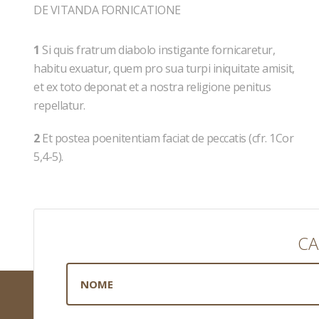
DE VITANDA FORNICATIONE
1
Si quis fratrum diabolo instigante fornicaretur,
habitu exuatur, quem pro sua turpi iniquitate amisit,
et ex toto deponat et a nostra religione penitus
repellatur.
2
Et postea poenitentiam faciat de peccatis (cfr. 1Cor
5,4-5).
CA