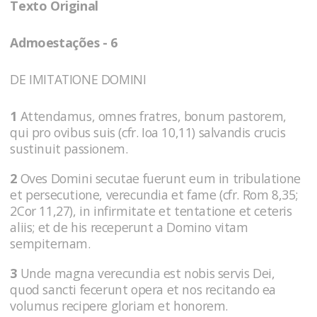
Texto Original
Admoestações - 6
DE IMITATIONE DOMINI
1
Attendamus, omnes fratres, bonum pastorem,
qui pro ovibus suis (cfr. Ioa 10,11) salvandis crucis
sustinuit passionem.
2
Oves Domini secutae fuerunt eum in tribulatione
et persecutione, verecundia et fame (cfr. Rom 8,35;
2Cor 11,27), in infirmitate et tentatione et ceteris
aliis; et de his receperunt a Domino vitam
sempiternam.
3
Unde magna verecundia est nobis servis Dei,
quod sancti fecerunt opera et nos recitando ea
volumus recipere gloriam et honorem.