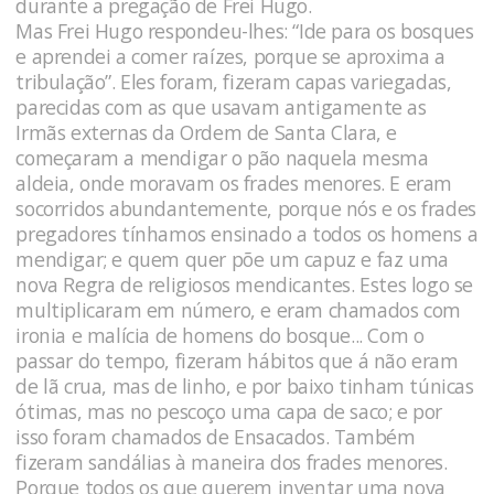
durante a pregação de Frei Hugo.
Mas Frei Hugo respondeu-lhes: “Ide para os bosques
e aprendei a comer raízes, porque se aproxima a
tribulação”. Eles foram, fizeram capas variegadas,
parecidas com as que usavam antigamente as
Irmãs externas da Ordem de Santa Clara, e
começaram a mendigar o pão naquela mesma
aldeia, onde moravam os frades menores. E eram
socorridos abundantemente, porque nós e os frades
pregadores tínhamos ensinado a todos os homens a
mendigar; e quem quer põe um capuz e faz uma
nova Regra de religiosos mendicantes. Estes logo se
multiplicaram em número, e eram chamados com
ironia e malícia de homens do bosque... Com o
passar do tempo, fizeram hábitos que á não eram
de lã crua, mas de linho, e por baixo tinham túnicas
ótimas, mas no pescoço uma capa de saco; e por
isso foram chamados de Ensacados. Também
fizeram sandálias à maneira dos frades menores.
Porque todos os que querem inventar uma nova