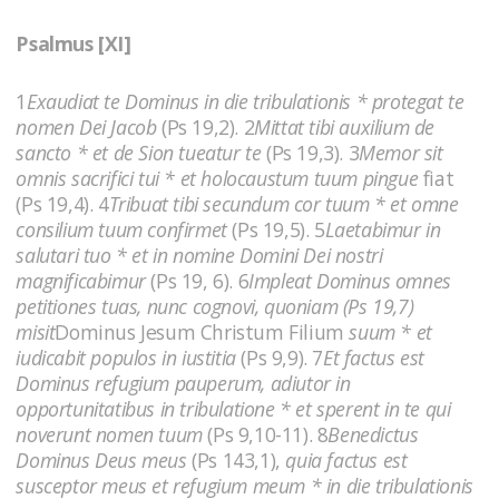
Psalmus [XI]
1
Exaudiat te Dominus in die tribulationis * protegat te
nomen Dei Jacob
(Ps 19,2). 2
Mittat tibi auxilium de
sancto * et de Sion tueatur te
(Ps 19,3). 3
Memor sit
omnis sacrifici tui * et holocaustum tuum pingue
fiat
(Ps 19,4). 4
Tribuat tibi secundum cor tuum * et omne
consilium tuum confirmet
(Ps 19,5). 5
Laetabimur in
salutari tuo * et in nomine Domini Dei nostri
magnificabimur
(Ps 19, 6). 6
Impleat Dominus omnes
petitiones tuas, nunc cognovi, quoniam (Ps 19,7)
misit
Dominus Jesum Christum Filium
suum * et
iudicabit populos in iustitia
(Ps 9,9). 7
Et factus est
Dominus refugium pauperum, adiutor in
opportunitatibus in tribulatione * et sperent in te qui
noverunt nomen tuum
(Ps 9,10-11). 8
Benedictus
Dominus Deus meus
(Ps 143,1),
quia factus est
susceptor meus et refugium meum * in die tribulationis