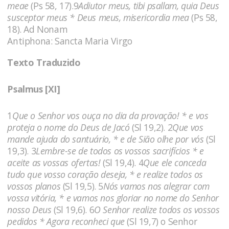
meae
(Ps 58, 17).9
Adiutor meus, tibi psallam, quia Deus
susceptor meus * Deus meus, misericordia mea
(Ps 58,
18). Ad Nonam
Antiphona: Sancta Maria Virgo
Texto Traduzido
Psalmus [XI]
1
Que o Senhor vos ouça no dia da provação! * e vos
proteja o nome do Deus de Jacó
(Sl 19,2). 2
Que vos
mande ajuda do santuário, * e de Sião olhe por vós
(Sl
19,3). 3
Lembre-se de todos os vossos sacrifícios * e
aceite as vossas ofertas!
(Sl 19,4). 4
Que ele conceda
tudo que vosso coração deseja, * e realize todos os
vossos planos
(Sl 19,5). 5
Nós vamos nos alegrar com
vossa vitória, * e vamos nos gloriar no nome do Senhor
nosso Deus
(Sl 19,6). 6
O Senhor realize todos os vossos
pedidos * Agora reconheci que
(Sl 19,7) o Senhor