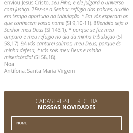
enviou Jesus Cristo,
seu Filho, e ele julgará o universo
com justiça.
7
Fez-se o Senhor refúgio dos pobres, auxílio
em tempo oportuno na tribulação * Em vós esperam os
que conhecem vosso nome
(Sl 9,10-11). 8
Bendito seja o
Senhor meu Deus
(Sl 143,1), *
porque se fez meu
amparo e meu refúgio no dia da minha tribulação
(Sl
58,17). 9
A vós cantarei salmos, meu Deus, porque és
minha defesa, * vós sois meu Deus e minha
misericórdia!
(Sl 58,18).
Noa
Antífona: Santa Maria Virgem
CADASTRE-SE E RECEBA
NOSSAS NOVIDADES