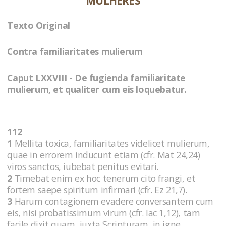
MULHERES
Texto Original
Contra familiaritates mulierum
Caput LXXVIII - De fugienda familiaritate
mulierum, et qualiter cum eis loquebatur.
112
1
Mellita toxica, familiaritates videlicet mulierum,
quae in errorem inducunt etiam (cfr. Mat 24,24)
viros sanctos, iubebat penitus evitari.
2
Timebat enim ex hoc tenerum cito frangi, et
fortem saepe spiritum infirmari (cfr. Ez 21,7).
3
Harum contagionem evadere conversantem cum
eis, nisi probatissimum virum (cfr. Iac 1,12), tam
facile dixit quam, iuxta Scripturam, in igne