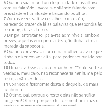
6
Quando sua importuna loquacidade o assaltava
com eu falatório, invocava o silêncio falando com
brevidade e humildade e baixando os olhos.
7
Outras vezes voltava os olhos para o céu,
parecendo trazer de lá as palavras que respondia às
resmungadoras da terra.
8
Dirigia, entretanto, palavras admiráveis, embora
breves, àquelas em quem a devoção tinha feito a
morada da sabedoria.
9
Quando conversava com uma mulher falava o que
tinha a dizer em voz alta, para poder ser ouvido por
todos.
10
Uma vez disse a seu companheiro: “Confesso-te a
verdade, meu caro, não reconheceria nenhuma pelo
rosto, a não ser duas.
11
Conheço a fisionomia desta e daquela, de mais
nenhuma”.
12
Ótimo, pai, porque o rosto delas não santifica
ninguém! Ótimo, porque o lucro é nenhum, mas o
prejuízo, mesmo de tempo, é enorme!