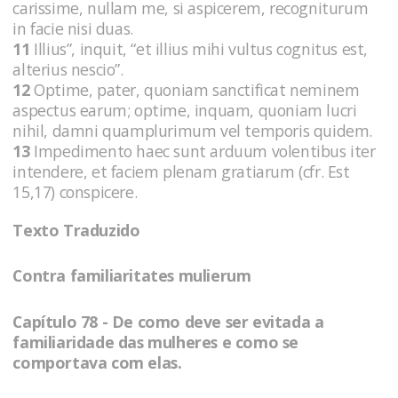
carissime, nullam me, si aspicerem, recogniturum
in facie nisi duas.
11
Illius”, inquit, “et illius mihi vultus cognitus est,
alterius nescio”.
12
Optime, pater, quoniam sanctificat neminem
aspectus earum; optime, inquam, quoniam lucri
nihil, damni quamplurimum vel temporis quidem.
13
Impedimento haec sunt arduum volentibus iter
intendere, et faciem plenam gratiarum (cfr. Est
15,17) conspicere.
Texto Traduzido
Contra familiaritates mulierum
Capítulo 78 - De como deve ser evitada a
familiaridade das mulheres e como se
comportava com elas.