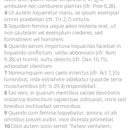
ambulare nec comburere plantas (cfr. Prov 6,28).
4
Ut autem loqueretur manu, se ipsum exemplar
omnis praebebat (cfr. Tit 2,7) virtutis.
5
Siquidem femina usque adeo molesta erat, ut
non cautelam vel exemplum crederes, sed
formidinem vel horrorem.
6
Quando earum importuna loquacitas faciebat in
loquendo conflictum, verbo abbreviato (cfr. Rom
9,28) et humili, vultu deiecto (cfr. Dan 10,15),
advocabat silentium.
7
Nonnumquam vero caelo intentus (cfr. Act 7,55)
luminibus, inde extrahere videbatur quod de terra
mussitantibus (cfr. Is 29,4) respondebat.
8
Eas vero, in quarum mentibus sacrae devotionis
instantia domicilium sapientiae collocarat, miris sed
brevibus instituebat sermonibus.
9
Quando cum femina loquebatur, sonora, ut ab
omnibus posset audiri, voce dicenda promebat.
10
Dixit autem socio semel: “Fateor veritatem,