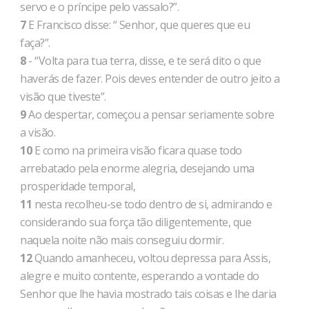
servo e o príncipe pelo vassalo?”.
7
E Francisco disse: “ Senhor, que queres que eu
faça?”.
8
- “Volta para tua terra, disse, e te será dito o que
haverás de fazer. Pois deves entender de outro jeito a
visão que tiveste”.
9
Ao despertar, começou a pensar seriamente sobre
a visão.
10
E como na primeira visão ficara quase todo
arrebatado pela enorme alegria, desejando uma
prosperidade temporal,
11
nesta recolheu-se todo dentro de si, admirando e
considerando sua força tão diligentemente, que
naquela noite não mais conseguiu dormir.
12
Quando amanheceu, voltou depressa para Assis,
alegre e muito contente, esperando a vontade do
Senhor que lhe havia mostrado tais coisas e lhe daria