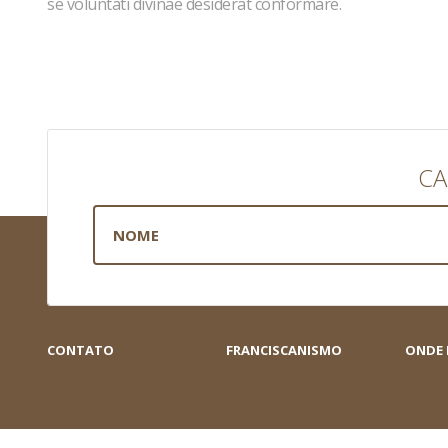
se voluntati divinae desiderat conformare.
CA
CONTATO
FRANCISCANISMO
ONDE