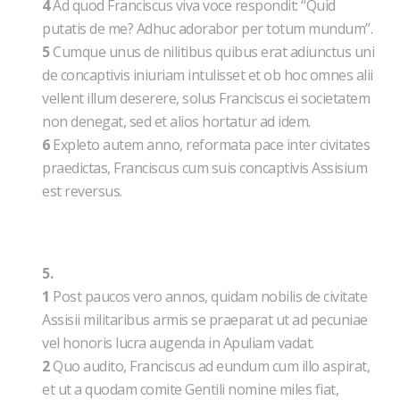
4
Ad quod Franciscus viva voce respondit: “Quid
putatis de me? Adhuc adorabor per totum mundum”.
5
Cumque unus de nilitibus quibus erat adiunctus uni
de concaptivis iniuriam intulisset et ob hoc omnes alii
vellent illum deserere, solus Franciscus ei societatem
non denegat, sed et alios hortatur ad idem.
6
Expleto autem anno, reformata pace inter civitates
praedictas, Franciscus cum suis concaptivis Assisium
est reversus.
5.
1
Post paucos vero annos, quidam nobilis de civitate
Assisii militaribus armis se praeparat ut ad pecuniae
vel honoris lucra augenda in Apuliam vadat.
2
Quo audito, Franciscus ad eundum cum illo aspirat,
et ut a quodam comite Gentili nomine miles fiat,