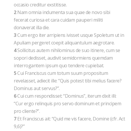
occasio creditur exstitisse.
2
Nam omnia indumenta sua quae de novo sibi
fecerat curiosa et cara cuidam pauperi militi
donaverat illa die.
3
Cum ergo iter arripiens ivisset usque Spoletum ut in
Apuliam pergeret coepit aliquantulum aegrotare.
4
Sollicitus autem nihilominus de suo itinere, cum se
sopori dedisset, audivit semidormiens quemdam
interrogantem ipsum quo tendere cupiebat.
5
Cui Franciscus cum totum suum propositum
revelasset, adiecit ille: “Quis potest tibi melius facere?
Dominus aut servus?”.
6
Cui cum respondisset: “Dominus”, iterum dixit illi:
“Cur ergo relinquis pro servo dominum et principem
pro cliente?”.
7
Et Franciscus ait: “Quid me vis facere, Domine (cfr. Act
9,6)?”