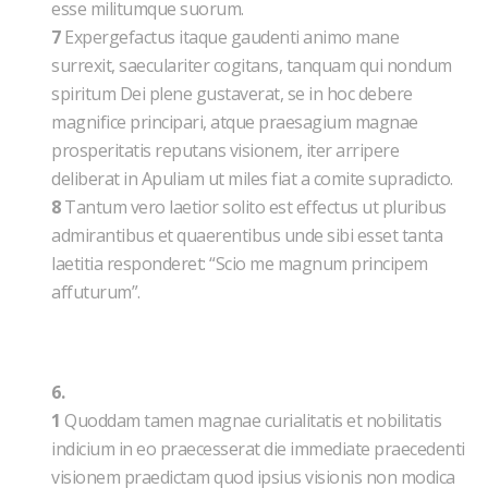
esse militumque suorum.
7
Expergefactus itaque gaudenti animo mane
surrexit, saeculariter cogitans, tanquam qui nondum
spiritum Dei plene gustaverat, se in hoc debere
magnifice principari, atque praesagium magnae
prosperitatis reputans visionem, iter arripere
deliberat in Apuliam ut miles fiat a comite supradicto.
8
Tantum vero laetior solito est effectus ut pluribus
admirantibus et quaerentibus unde sibi esset tanta
laetitia responderet: “Scio me magnum principem
affuturum”.
6.
1
Quoddam tamen magnae curialitatis et nobilitatis
indicium in eo praecesserat die immediate praecedenti
visionem praedictam quod ipsius visionis non modica