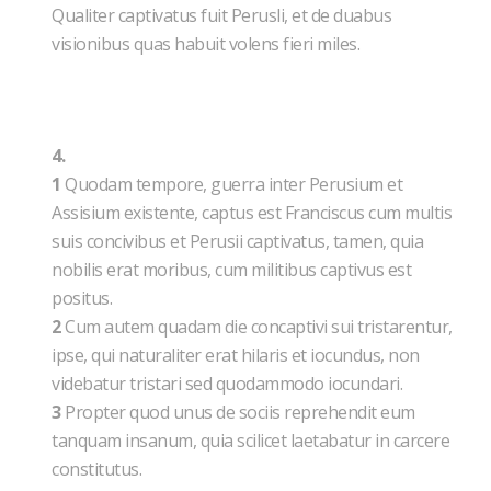
Qualiter captivatus fuit Perusli, et de duabus
visionibus quas habuit volens fieri miles.
4.
1
Quodam tempore, guerra inter Perusium et
Assisium existente, captus est Franciscus cum multis
suis concivibus et Perusii captivatus, tamen, quia
nobilis erat moribus, cum militibus captivus est
positus.
2
Cum autem quadam die concaptivi sui tristarentur,
ipse, qui naturaliter erat hilaris et iocundus, non
videbatur tristari sed quodammodo iocundari.
3
Propter quod unus de sociis reprehendit eum
tanquam insanum, quia scilicet laetabatur in carcere
constitutus.