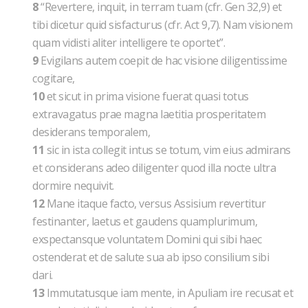
8
“Revertere, inquit, in terram tuam (cfr. Gen 32,9) et
tibi dicetur quid sisfacturus (cfr. Act 9,7). Nam visionem
quam vidisti aliter intelligere te oportet”.
9
Evigilans autem coepit de hac visione diligentissime
cogitare,
10
et sicut in prima visione fuerat quasi totus
extravagatus prae magna laetitia prosperitatem
desiderans temporalem,
11
sic in ista collegit intus se totum, vim eius admirans
et considerans adeo diligenter quod illa nocte ultra
dormire nequivit.
12
Mane itaque facto, versus Assisium revertitur
festinanter, laetus et gaudens quamplurimum,
exspectansque voluntatem Domini qui sibi haec
ostenderat et de salute sua ab ipso consilium sibi
dari.
13
Immutatusque iam mente, in Apuliam ire recusat et