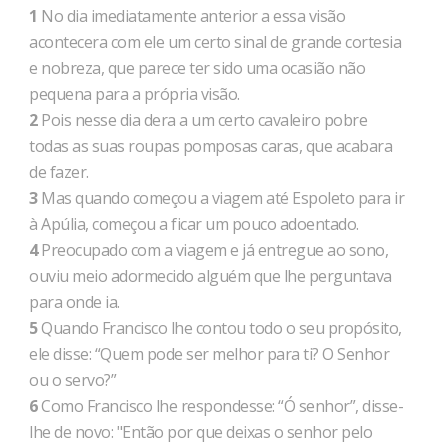
1
No dia imediatamente anterior a essa visão
acontecera com ele um certo sinal de grande cortesia
e nobreza, que parece ter sido uma ocasião não
pequena para a própria visão.
2
Pois nesse dia dera a um certo cavaleiro pobre
todas as suas roupas pomposas caras, que acabara
de fazer.
3
Mas quando começou a viagem até Espoleto para ir
à Apúlia, começou a ficar um pouco adoentado.
4
Preocupado com a viagem e já entregue ao sono,
ouviu meio adormecido alguém que lhe perguntava
para onde ia.
5
Quando Francisco lhe contou todo o seu propósito,
ele disse: “Quem pode ser melhor para ti? O Senhor
ou o servo?”
6
Como Francisco lhe respondesse: “Ó senhor”, disse-
lhe de novo: "Então por que deixas o senhor pelo