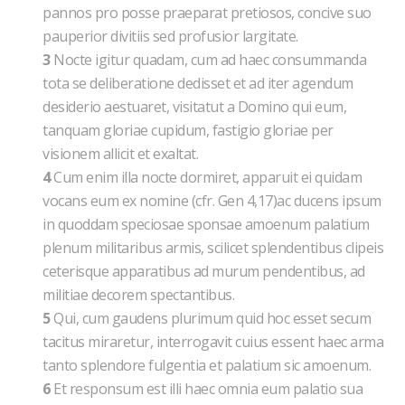
pannos pro posse praeparat pretiosos, concive suo
pauperior divitiis sed profusior largitate.
3
Nocte igitur quadam, cum ad haec consummanda
tota se deliberatione dedisset et ad iter agendum
desiderio aestuaret, visitatut a Domino qui eum,
tanquam gloriae cupidum, fastigio gloriae per
visionem allicit et exaltat.
4
Cum enim illa nocte dormiret, apparuit ei quidam
vocans eum ex nomine (cfr. Gen 4,17)ac ducens ipsum
in quoddam speciosae sponsae amoenum palatium
plenum militaribus armis, scilicet splendentibus clipeis
ceterisque apparatibus ad murum pendentibus, ad
militiae decorem spectantibus.
5
Qui, cum gaudens plurimum quid hoc esset secum
tacitus miraretur, interrogavit cuius essent haec arma
tanto splendore fulgentia et palatium sic amoenum.
6
Et responsum est illi haec omnia eum palatio sua