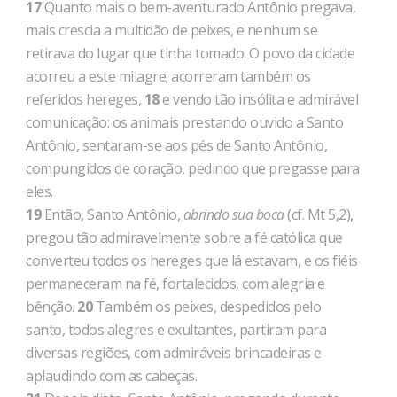
17
Quanto mais o bem-aventurado Antônio pregava,
mais crescia a multidão de peixes, e nenhum se
retirava do lugar que tinha tomado. O povo da cidade
acorreu a este milagre; acor­reram também os
referidos hereges,
18
e vendo tão insólita e admirável
comunicação: os animais prestando ouvido a Santo
Antônio, sentaram-se aos pés de Santo Antônio,
compungidos de coração, pedindo que pregasse para
eles.
19
Então, Santo Antônio,
abrindo sua boca
(cf. Mt 5,2),
pre­gou tão admiravelmente sobre a fé católica que
converteu todos os hereges que lá estavam, e os fiéis
permaneceram na fé, fortalecidos, com alegria e
bênção.
20
Também os peixes, despedidos pelo
santo, todos alegres e exultantes, partiram para
diversas regiões, com admiráveis brincadeiras e
aplaudindo com as cabeças.