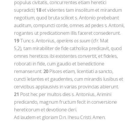
populus civitatis, concurrentes etiam heretici
supradicti;
18
et videntes tam insolitum et mirandum
negotium, quod bruta scilicet s. Antonio prebebant
auditum, compuncti corde, omnes ad pedes s. Antonii,
rogantes ut predicationem illis faceret consederunt.
19
Tunc s. Antonius,
aperiens os suum
(cfr. Mat
5,2)
,
tam mirabiliter de fide catholica predicavit, quod
omnes hereticos ibi existentes convertit, et fideles,
roborati in fide, cum gaudio et benedictione
remanserunt.
20
Pisces etiam, licentiati a sancto,
cuncti letantes et gaudentes, cum mirandis lusibus et
cervicibus applausivis in varias provincias abierunt.
21
Post hec per multos dies s. Antonius, Arimini
predicando, magnum fructum fecit in conversione
hereticorum et devotione cleri.
Ad laudem et gloriam D.n. Ihesu Cristi. Amen.