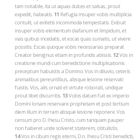
tam notabile, ita ut aquas dulces et salsas, prout
expedit, habeatis.
11
Refugia insuper vobis multiplicia
contulit, ut evitetis incommoda tempestatis. Exibuit
insuper vobis elementum diafanum et limpidum, et
vias quibus incedatis, et escas quas sumatis, ut vivere
possitis. Escas quoque vobis necessarias preparat
Creator benignus etiam in profundis abissis.
12
Vos in
creatione mundi cum benedictione multiplicationis
preceptum habuistis a Domino. Vos in diluvio, ceteris
animalibus pereuntibus, absque lesione reservati
fuistis. Vos, alis ornati et virtute roborati, undique
prout libet discurritis.
13
Vobis datum fuit ex imperio
Domini Ionam reservare prophetam et post tertium
diem illum in terram absque lesione reponere. Vos
censum pro D. Ihesu Cristo, cum tanquam pauper
non haberet unde solveret staterem, obtulistis.
14
Vos in cibum regis eterni, D.n. Ihesu Cristi benedicti,