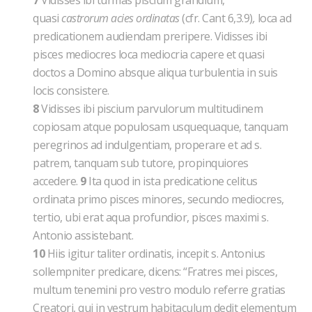
7
Vidisses ibi turmas piscium grandium,
quasi
castrorum acies ordinatas
(cfr. Cant 6,3.9)
,
loca ad
predicationem audiendam preripere. Vidisses ibi
pisces mediocres loca mediocria capere et quasi
doctos a Domino absque aliqua turbulentia in suis
locis consistere.
8
Vidisses ibi piscium parvulorum multitudinem
copiosam atque populosam usquequaque, tanquam
peregrinos ad indulgentiam, properare et ad s.
patrem, tanquam sub tutore, propinquiores
accedere.
9
Ita quod in ista predicatione celitus
ordinata primo pisces minores, secundo mediocres,
tertio, ubi erat aqua profundior, pisces maximi s.
Antonio assistebant.
10
Hiis igitur taliter ordinatis, incepit s. Antonius
sollempniter predicare, dicens: “Fratres mei pisces,
multum tenemini pro vestro modulo referre gratias
Creatori, qui in vestrum habitaculum dedit elementum