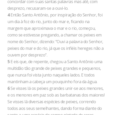
concordar com suas santas palavras mas até, com
desprezo, recusaram-se a ouvi-lo.
4
Então Santo Antônio, por inspiração do Senhor, foi
um dia à foz do rio, junto do mar e, ficando na
margem que aproximava o mar e o rio, começou,
como se estivesse pregando, a chamar os peixes em
nome do Senhor, dizendo: “Ouvi a palavra do Senhor,
peixes do mar e do rio, já que os infiéis hereges não a
ouvem por desprezo”.
5
E eis que, de repente, chegou a Santo Antônio uma
multidão tão grande de peixes grandes e pequenos,
que nunca foi vista junto naqueles lados. E todos
mantinham a cabeça um pouquinho fora da água.
6
Se visses lá os peixes grandes unir-se aos menores,
e os menores em paz sob as barbatanas dos maiores!
Se visses lá diversas espécies de peixes, correndo
todos aos seus semelhantes, dando forma diante do