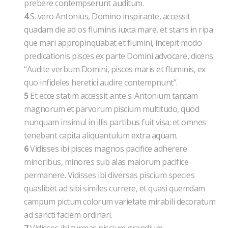
prebere contempserunt auditum.
4
S. vero Antonius, Domino inspirante, accessit
quadam die ad os fluminis iuxta mare, et stans in ripa
que mari appropinquabat et flumini, incepit modo
predicationis pisces ex parte Domini advocare, dicens:
“Audite verbum Domini, pisces maris et fluminis, ex
quo infideles heretici audire contempnunt”.
5
Et ecce statim accessit ante s. Antonium tantam
magnorum et parvorum piscium multitudo, quod
nunquam insimul in illis partibus fuit visa; et omnes
tenebant capita aliquantulum extra aquam.
6
Vidisses ibi pisces magnos pacifice adherere
minoribus, minores sub alas maiorum pacifice
permanere. Vidisses ibi diversas piscium species
quaslibet ad sibi similes currere, et quasi quemdam
campum pictum colorum varietate mirabili decoratum
ad sancti faciem ordinari.