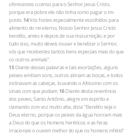
oferecestes o.censo para o Senhor Je­sus Cristo,
porque era pobre ele não tinha como pagar o im­
posto.
14
Vós fostes especialmente escolhidos para
alimento do rei eterno, Nosso Senhor Jesus Cristo
bendito, antes e depois de sua ressurreição; e por
tudo isso, muito deveis louvar e bendi­zer o Senhor,
vós que recebestes tantos bens especiais mais do que
os outros animais”.
15
Diante dessas palavras e tais exortações, alguns
peixes emitiam sons, outros abriam as bocas, e todos
inclinavam as ca­beças, louvando o Altíssimo com os
sinais com que podiam.
16
Diante desta reverência
dos peixes, Santo Antônio, alegre em espírito e
clamando com voz muito alta, dizia: “Bendito seja o
Deus eterno, porque os peixes da água honram mais
a Deus do que os homens heréticos; e as feras
irracionais o ouvem melhor do que os homens infiéis!”