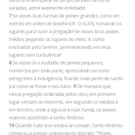
santo a uma espécie de campo pintado de cores
variadas, admiravelmente enfeitado!
7
Se visses lá as turmas de peixes grandes, como
um
exército em ordem de batalha
(cfr. Ct 6,3.9)
,
tomando os
lugares para ouvir a pregação! Se visses lá os peixes
médios pegando os lugares do meio, e, como
ensinados pelo Senhor, permanecendo em seus
lugares sem turbulência!
8
Se visses lá a multidão de peixes pequenos,
numerosa por toda parte, apressando-se como
peregrinos à indulgência, ficando mais perto do santo
pai como se fosse o seu tutor.
9
De maneira que,
nessa pregação ordenada pelos céus, em primeiro
lugar vinham os menores, em segundo os médios e
em terceiro, onde a água era mais funda, os peixes
maiores assistindo a santo Antônio.
10
Quando tudo isso estava arrumado, Santo Antônio
começou a pregar solenemente dizendo: “Peixes,