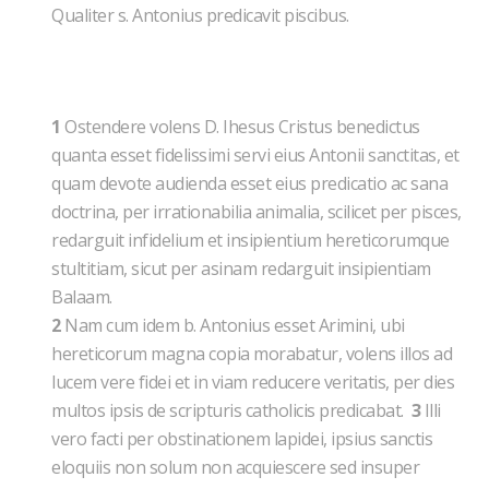
Qualiter s. Antonius predicavit piscibus.
1
Ostendere volens D. Ihesus Cristus benedictus
quanta esset fidelissimi servi eius Antonii sanctitas, et
quam devote audienda esset eius predicatio ac sana
doctrina, per irrationabilia animalia, scilicet per pisces,
redarguit infidelium et insipientium hereticorumque
stultitiam, sicut per asinam redarguit insipientiam
Balaam.
2
Nam cum idem b. Antonius esset Arimini, ubi
hereticorum magna copia morabatur, volens illos ad
lucem vere fidei et in viam reducere veritatis, per dies
multos ipsis de scripturis catholicis predicabat.
3
Illi
vero facti per obstinationem lapidei, ipsius sanctis
eloquiis non solum non acquiescere sed insuper