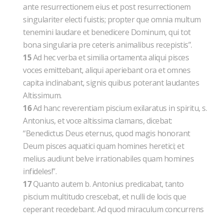
ante resurrectionem eius et post resurrectionem
singulariter electi fuistis; propter que omnia multum
tenemini laudare et benedicere Dominum, qui tot
bona singularia pre ceteris animalibus recepistis”.
15
Ad hec verba et similia ortamenta aliqui pisces
voces emittebant, aliqui aperiebant ora et omnes
capita inclinabant, signis quibus poterant laudantes
Altissimum.
16
Ad hanc reverentiam piscium exilaratus in spiritu, s.
Antonius, et voce altissima clamans, dicebat:
“Benedictus Deus eternus, quod magis honorant
Deum pisces aquatici quam homines heretici; et
melius audiunt belve irrationabiles quam homines
infideles!”.
17
Quanto autem b. Antonius predicabat, tanto
piscium multitudo crescebat, et nulli de locis que
ceperant recedebant. Ad quod miraculum concurrens