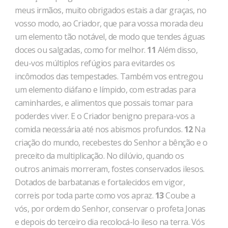
meus irmãos, muito obrigados estais a dar graças, no
vosso modo, ao Criador, que para vossa morada deu
um elemento tão notável, de modo que tendes águas
doces ou salgadas, como for melhor.
11
Além disso,
deu-vos múltiplos refúgios para evitardes os
incômodos das tempestades. Também vos entregou
um elemento diáfano e límpido, com estradas para
caminhardes, e alimentos que possais tomar para
poderdes viver. E o Criador benigno prepara-vos a
comida necessária até nos abismos profundos.
12
Na
criação do mundo, rece­bestes do Senhor a bênção e o
preceito da multiplicação. No dilúvio, quando os
outros animais morreram, fostes conservados ilesos.
Dotados de barbatanas e fortalecidos em vigor,
correis por toda parte como vos apraz.
13
Coube a
vós, por ordem do Senhor, conservar o profeta Jonas
e depois do terceiro dia re­colocá-lo ileso na terra. Vós