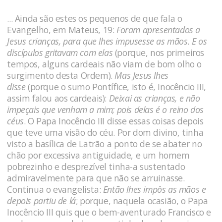
... Ainda são estes os pequenos de que fala o
Evangelho, em Mateus, 19:
Foram apresentados a
Jesus crianças, para que lhes impusesse as mãos. E os
discípulos gritavam com elas
(porque, nos primeiros
tempos, alguns cardeais não viam de bom olho o
surgimento desta Ordem).
Mas Jesus lhes
disse
(porque o sumo Pontífice, isto é, Inocêncio III,
assim falou aos cardeais):
Deixai as crianças, e não
impeçais que venham a mim; pois delas é o reino dos
céus
. O Papa Inocêncio III disse essas coisas depois
que teve uma visão do céu. Por dom divino, tinha
visto a basílica de Latrão a ponto de se abater no
chão por excessiva antiguidade, e um homem
pobrezinho e desprezível tinha-a sustentado
admiravelmente para que não se arruinasse.
Continua o evangelista:
Então lhes impôs as mãos e
depois partiu de lá
; porque, naquela ocasião, o Papa
Inocêncio III quis que o bem-aventurado Francisco e