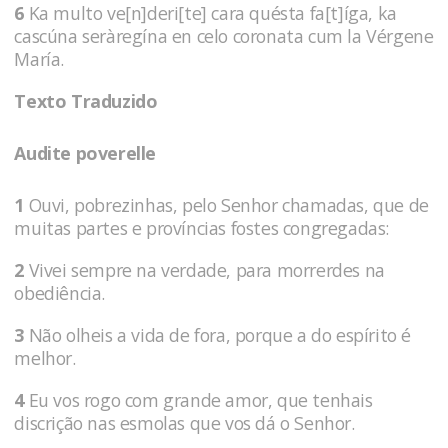
6
Ka multo ve[n]deri[te] cara quésta fa[t]íga, ka
cascúna seràregína en celo coronata cum la Vérgene
María.
Texto Traduzido
Audite poverelle
1
Ouvi, pobrezinhas, pelo Senhor chamadas, que de
muitas partes e províncias fostes congregadas:
2
Vivei sempre na verdade, para morrerdes na
obediência.
3
Não olheis a vida de fora, porque a do espírito é
melhor.
4
Eu vos rogo com grande amor, que tenhais
discrição nas esmolas que vos dá o Senhor.