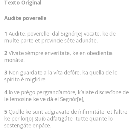
Texto Original
Audite poverelle
1
Audite, poverelle, dal Signór[e] vocate, ke de
multe parte et provincie séte adunáte.
2
Vivate sémpre enveritate, ke en obedientïa
morïáte.
3
Non guardate a la víta defóre, ka quella de lo
spírito è miglióre.
4
Io ve prégo pergrand’amóre, k’aiate discrecïone de
le lemosine ke ve dà el Segnór[e],
5
Quelle ke sunt adgravate de ínfirmitáte, et l’altre
ke per lor[o] s(u)ò adfatigáte, tutte quante lo
sostengáte enpáce.