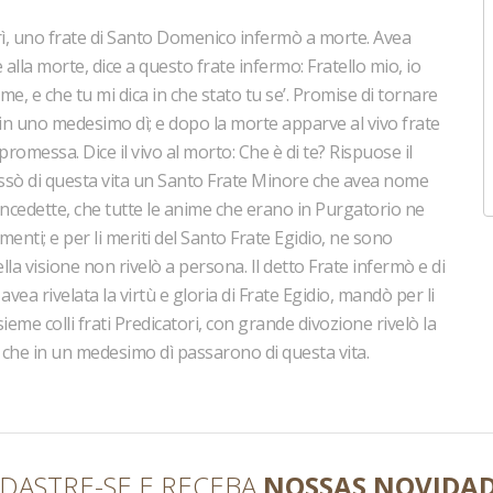
orì, uno frate di Santo Domenico infermò a morte. Avea
lla morte, dice a questo frate infermo: Fratello mio, io
 me, e che tu mi dica in che stato tu se’. Promise di tornare
 in uno medesimo dì; e dopo la morte apparve al vivo frate
 promessa. Dice il vivo al morto: Che è di te? Rispuose il
passò di questa vita un Santo Frate Minore che avea nome
concedette, che tutte le anime che erano in Purgatorio ne
menti; e per li meriti del Santo Frate Egidio, ne sono
ella visione non rivelò a persona. Il detto Frate infermò e di
ea rivelata la virtù e gloria di Frate Egidio, mandò per li
ieme colli frati Predicatori, con grande divozione rivelò la
 che in un medesimo dì passarono di questa vita.
DASTRE-SE E RECEBA
NOSSAS NOVIDA