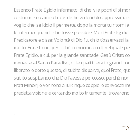
Essendo Frate Egidio infermato, di che ivi a pochi dì si m
costui un suo amico frate: di che vedendolo approssimare a
voglio che, se Iddio il permette, dopo la morte tu ritorni a
lo ‘nfermo, quando che fosse possibile. Morì Frate Egidio
Predicatore e disse: Volontà di Dio fu, ch’io t’osservassi la
molto. Ènne bene, perocchè io morii in un dì, nel quale 
Frate Egidio, a cui, per la grande santitade, Gesù Cristo 
menasse al Santo Paradiso, colle quali io era in grandi tor
liberato: e detto questo, di subito disparve, quel Frate, qu
subito suspicando che Dio l’avesse percosso, perchè non av
Frati Minori, e vennone a lui cinque coppie; e convocati ins
predetta visione; e cercando molto tritamente, trovarono
CA