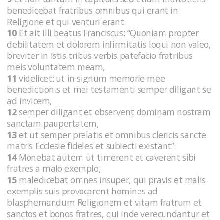
benedicebat fratribus omnibus qui erant in
Religione et qui venturi erant.
10
Et ait illi beatus Franciscus: “Quoniam propter
debilitatem et dolorem infirmitatis loqui non valeo,
breviter in istis tribus verbis patefacio fratribus
meis voluntatem meam,
11
videlicet: ut in signum memorie mee
benedictionis et mei testamenti semper diligant se
ad invicem,
12
semper diligant et observent dominam nostram
sanctam paupertatem,
13
et ut semper prelatis et omnibus clericis sancte
matris Ecclesie fideles et subiecti existant”.
14
Monebat autem ut timerent et caverent sibi
fratres a malo exemplo;
15
maledicebat omnes insuper, qui pravis et malis
exemplis suis provocarent homines ad
blasphemandum Religionem et vitam fratrum et
sanctos et bonos fratres, qui inde verecundantur et