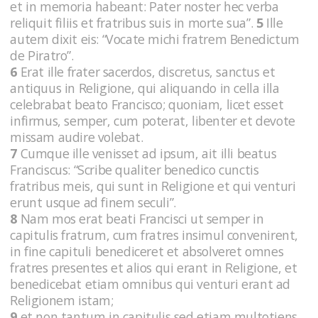
et in memoria habeant: Pater noster hec verba
reliquit filiis et fratribus suis in morte sua”.
5
Ille
autem dixit eis: “Vocate michi fratrem Benedictum
de Piratro”.
6
Erat ille frater sacerdos, discretus, sanctus et
antiquus in Religione, qui aliquando in cella illa
celebrabat beato Francisco; quoniam, licet esset
infirmus, semper, cum poterat, libenter et devote
missam audire volebat.
7
Cumque ille venisset ad ipsum, ait illi beatus
Franciscus: “Scribe qualiter benedico cunctis
fratribus meis, qui sunt in Religione et qui venturi
erunt usque ad finem seculi”.
8
Nam mos erat beati Francisci ut semper in
capitulis fratrum, cum fratres insimul convenirent,
in fine capituli benediceret et absolveret omnes
fratres presentes et alios qui erant in Religione, et
benedicebat etiam omnibus qui venturi erant ad
Religionem istam;
9
et non tantum in capitulis sed etiam multotiens