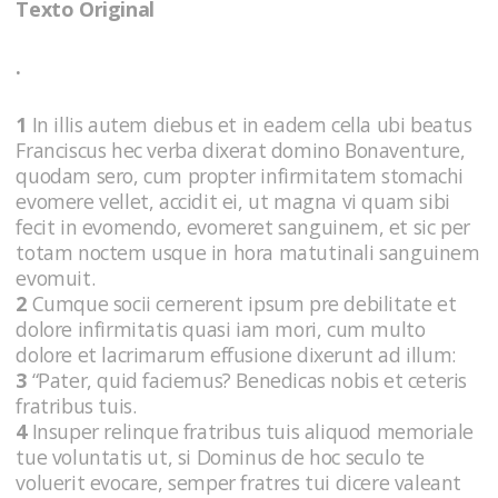
Texto Original
.
1
In illis autem diebus et in eadem cella ubi beatus
Franciscus hec verba dixerat domino Bonaventure,
quodam sero, cum propter infirmitatem stomachi
evomere vellet, accidit ei, ut magna vi quam sibi
fecit in evomendo, evomeret sanguinem, et sic per
totam noctem usque in hora matutinali sanguinem
evomuit.
2
Cumque socii cernerent ipsum pre debilitate et
dolore infirmitatis quasi iam mori, cum multo
dolore et lacrimarum effusione dixerunt ad illum:
3
“Pater, quid faciemus? Benedicas nobis et ceteris
fratribus tuis.
4
Insuper relinque fratribus tuis aliquod memoriale
tue voluntatis ut, si Dominus de hoc seculo te
voluerit evocare, semper fratres tui dicere valeant