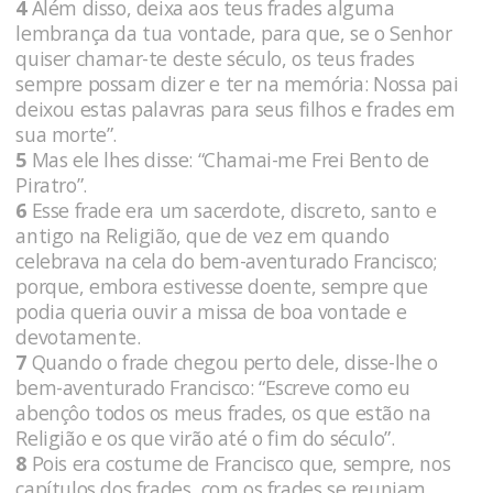
4
Além disso, deixa aos teus frades alguma
lembrança da tua vontade, para que, se o Senhor
quiser chamar-te deste século, os teus frades
sempre possam dizer e ter na memória: Nossa pai
deixou estas palavras para seus filhos e frades em
sua morte”.
5
Mas ele lhes disse: “Chamai-me Frei Bento de
Piratro”.
6
Esse frade era um sacerdote, discreto, santo e
antigo na Religião, que de vez em quando
celebrava na cela do bem-aventurado Francisco;
porque, embora estivesse doente, sempre que
podia queria ouvir a missa de boa vontade e
devotamente.
7
Quando o frade chegou perto dele, disse-lhe o
bem-aventurado Francisco: “Escreve como eu
abençôo todos os meus frades, os que estão na
Religião e os que virão até o fim do século”.
8
Pois era costume de Francisco que, sempre, nos
capítulos dos frades, com os frades se reuniam,