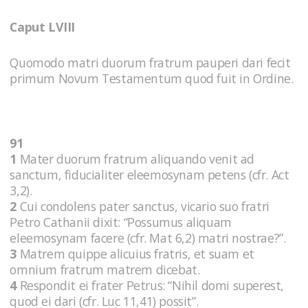
Caput LVIII
Quomodo matri duorum fratrum pauperi dari fecit
primum Novum Testamentum quod fuit in Ordine.
91
1
Mater duorum fratrum aliquando venit ad
sanctum, fiducialiter eleemosynam petens (cfr. Act
3,2).
2
Cui condolens pater sanctus, vicario suo fratri
Petro Cathanii dixit: “Possumus aliquam
eleemosynam facere (cfr. Mat 6,2) matri nostrae?”.
3
Matrem quippe alicuius fratris, et suam et
omnium fratrum matrem dicebat.
4
Respondit ei frater Petrus: “Nihil domi superest,
quod ei dari (cfr. Luc 11,41) possit”.