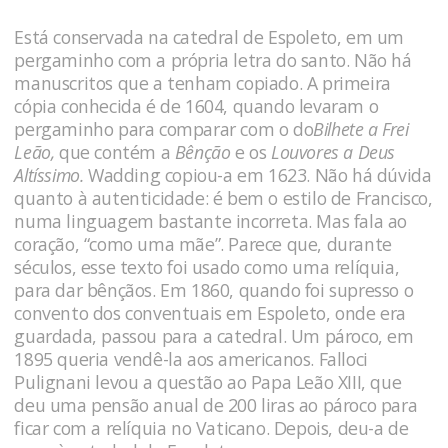
Está conservada na catedral de Espoleto, em um
pergaminho com a própria letra do santo. Não há
manuscritos que a tenham copiado. A primeira
cópia conhecida é de 1604, quando levaram o
pergaminho para comparar com o do
Bilhete a Frei
Leão,
que contém a
Bênção
e os
Louvores a Deus
Altíssimo.
Wadding copiou-a em 1623. Não há dúvida
quanto à autenticidade: é bem o estilo de Francisco,
numa linguagem bastante incorreta. Mas fala ao
coração, “como uma mãe”. Parece que, durante
séculos, esse texto foi usado como uma relíquia,
para dar bênçãos. Em 1860, quando foi supresso o
convento dos conventuais em Espoleto, onde era
guardada, passou para a catedral. Um pároco, em
1895 queria vendê-la aos americanos. Falloci
Pulignani levou a questão ao Papa Leão XIII, que
deu uma pensão anual de 200 liras ao pároco para
ficar com a relíquia no Vaticano. Depois, deu-a de