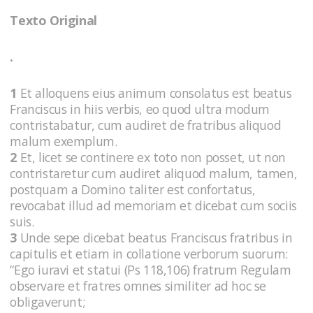
Texto Original
.
1
Et alloquens eius animum consolatus est beatus
Franciscus in hiis verbis, eo quod ultra modum
contristabatur, cum audiret de fratribus aliquod
malum exemplum.
2
Et, licet se continere ex toto non posset, ut non
contristaretur cum audiret aliquod malum, tamen,
postquam a Domino taliter est confortatus,
revocabat illud ad memoriam et dicebat cum sociis
suis.
3
Unde sepe dicebat beatus Franciscus fratribus in
capitulis et etiam in collatione verborum suorum:
“Ego iuravi et statui (Ps 118,106) fratrum Regulam
observare et fratres omnes similiter ad hoc se
obligaverunt;