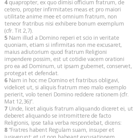
4
quapropter, ex quo dimisi officium fratrum, de
cetero, propter infirmitates meas et pro maiori
utilitate anime mee et omnium fratrum, non
teneor fratribus nisi exhibere bonum exemplum
(cfr. Tit 2,7).
5
Nam illud a Domino reperi et scio in veritate
quoniam, etiam si infirmitas non me excusaret,
maius adiutorium quod fratrum Religioni
impendere possim, est ut cotidie vacem orationi
pro ea ad Dominum, ut ipsam gubernet, conservet,
protegat et defendat.
6
Nam in hoc me Domino et fratribus obligavi,
videlicet ut, si aliquis fratrum meo malo exemplo
perierit, volo teneri Domino reddere rationem (cfr.
Mat 12,36)”.
7
Unde, licet aliquis fratrum aliquando diceret ei, ut
deberet aliquando se intromittere de facto
Religionis, ipse talia verba respondebat, dicens:
8
“Fratres habent Regulam suam, insuper et
iuraverunt; et ut non habeant excusationem,