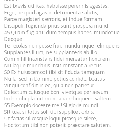
Est brevis utilitas; habuisse perennis egestas.
Ergo, ne quid agas in detrimenta salutis,
Parce magisteriis erroris, et indue formam
Discipuli: fugienda prius sunt prospera mundi,
45 Quam fugiant; dum tempus habes, mundoque
Deoque
Te recolas non posse frui; mundumque relinquens
Supplantes illum, ne supplanteris ab illo.
Cum nihil inconstans fidei mereatur honorem
Nullaque mundanis insit constantia rebus,
50 Ex huiuscemodi tibi sit fiducia tamquam
Nulla; sed in Domino potius confide: beatus
Vir qui confidit in eo, quia non patietur
Defectum cuiusque boni vivetque per aevum.
Inde mihi placuit mundana relinquere; saltem
55 Exemplo doceare mei! Si gloria mundi
Sit tua, si totus soli tibi supplicet orbis,
Ut facias silicesque loqui picasque silere,
Hoc totum tibi non poterit praestare salutem.