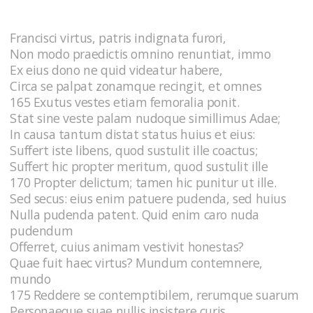
Francisci virtus, patris indignata furori,
Non modo praedictis omnino renuntiat, immo
Ex eius dono ne quid videatur habere,
Circa se palpat zonamque recingit, et omnes
165 Exutus vestes etiam femoralia ponit.
Stat sine veste palam nudoque simillimus Adae;
In causa tantum distat status huius et eius:
Suffert iste libens, quod sustulit ille coactus;
Suffert hic propter meritum, quod sustulit ille
170 Propter delictum; tamen hic punitur ut ille.
Sed secus: eius enim patuere pudenda, sed huius
Nulla pudenda patent. Quid enim caro nuda
pudendum
Offerret, cuius animam vestivit honestas?
Quae fuit haec virtus? Mundum contemnere,
mundo
175 Reddere se contemptibilem, rerumque suarum
Personaeque suae nullis insistere curis.