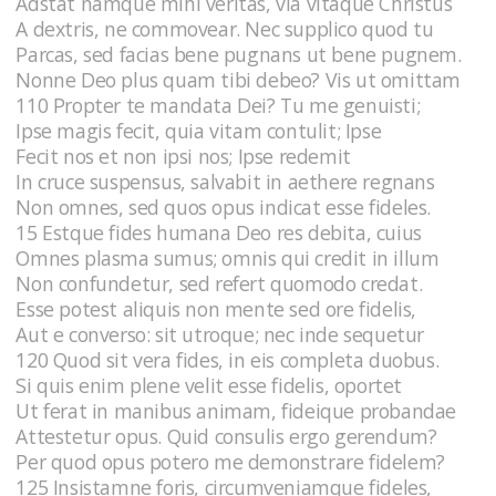
Adstat namque mihi veritas, via vitaque Christus
A dextris, ne commovear. Nec supplico quod tu
Parcas, sed facias bene pugnans ut bene pugnem.
Nonne Deo plus quam tibi debeo? Vis ut omittam
110 Propter te mandata Dei? Tu me genuisti;
Ipse magis fecit, quia vitam contulit; Ipse
Fecit nos et non ipsi nos; Ipse redemit
In cruce suspensus, salvabit in aethere regnans
Non omnes, sed quos opus indicat esse fideles.
15 Estque fides humana Deo res debita, cuius
Omnes plasma sumus; omnis qui credit in illum
Non confundetur, sed refert quomodo credat.
Esse potest aliquis non mente sed ore fidelis,
Aut e converso: sit utroque; nec inde sequetur
120 Quod sit vera fides, in eis completa duobus.
Si quis enim plene velit esse fidelis, oportet
Ut ferat in manibus animam, fideique probandae
Attestetur opus. Quid consulis ergo gerendum?
Per quod opus potero me demonstrare fidelem?
125 Insistamne foris, circumveniamque fideles,