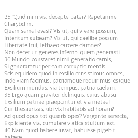
25 “Quid mihi vis, decepte pater? Repetamne
Charybdim,
Quam semel evasi? Vis ut, qui vivere possum,
Interitum subeam? Vis ut, qui caelibe possum
Libertate frui, lethaeo carcere damner?
Non decet ut generes inferno, quem generasti
30 Mundo; constaret nimii generatio carnis,
Si generaretur per eam corruptio mentis.
Scis equidem quod in exsilio consistimus omnes,
Inde viam facimus, patriamque requirimus; estque
Exsilium mundus, via tempus, patria caelum.
35 Ergo quam graviter delinquis, cuius abusu
Exsilium patriae praeponitur et via metae!
Cur thesaurizas, ubi vix habitabis ad horam?
Ad quod opus tot quseris opes? Vergente senecta,
Expliciente via, cumulare viatica stultum est.
40 Nam quod habere iuvat, habuisse pigebit:
habere