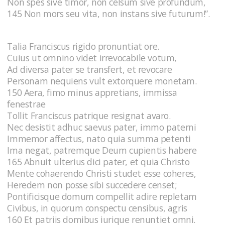
Non spes sive timor, non celsum sive profundum,
145 Non mors seu vita, non instans sive futurum!”.
Talia Franciscus rigido pronuntiat ore.
Cuius ut omnino videt irrevocabile votum,
Ad diversa pater se transfert, et revocare
Personam nequiens vult extorquere monetam.
150 Aera, fimo minus appretians, immissa
fenestrae
Tollit Franciscus patrique resignat avaro.
Nec desistit adhuc saevus pater, immo paterni
Immemor affectus, nato quia summa petenti
Ima negat, patremque Deum cupientis habere
165 Abnuit ulterius dici pater, et quia Christo
Mente cohaerendo Christi studet esse coheres,
Heredem non posse sibi succedere censet;
Pontificisque domum compellit adire repletam
Civibus, in quorum conspectu censibus, agris
160 Et patriis domibus iurique renuntiet omni.