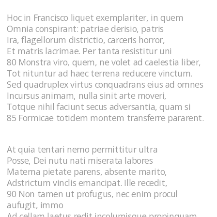
Hoc in Francisco liquet exemplariter, in quem
Omnia conspirant: patriae derisio, patris
Ira, flagellorum districtio, carceris horror,
Et matris lacrimae. Per tanta resistitur uni
80 Monstra viro, quem, ne volet ad caelestia liber,
Tot nituntur ad haec terrena reducere vinctum.
Sed quadruplex virtus conquadrans eius ad omnes
Incursus animam, nulla sinit arte moveri,
Totque nihil faciunt secus adversantia, quam si
85 Formicae totidem montem transferre pararent.
At quia tentari nemo permittitur ultra
Posse, Dei nutu nati miserata labores
Materna pietate parens, absente marito,
Adstrictum vinclis emancipat. Ille recedit,
90 Non tamen ut profugus, nec enim procul
aufugit, immo
Ad cellam laetus redit incolumisque propinquam,