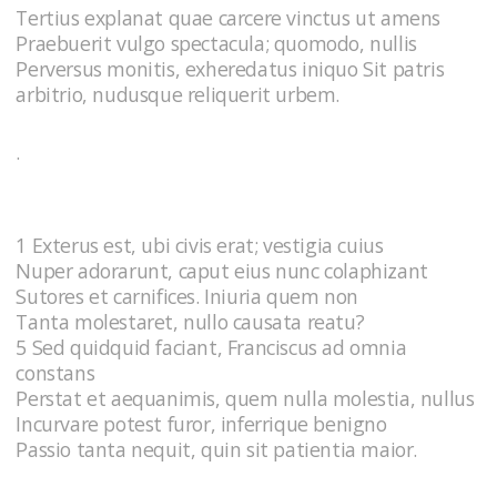
Tertius explanat quae carcere vinctus ut amens
Praebuerit vulgo spectacula; quomodo, nullis
Perversus monitis, exheredatus iniquo Sit patris
arbitrio, nudusque reliquerit urbem.
.
1 Exterus est, ubi civis erat; vestigia cuius
Nuper adorarunt, caput eius nunc colaphizant
Sutores et carnifices. Iniuria quem non
Tanta molestaret, nullo causata reatu?
5 Sed quidquid faciant, Franciscus ad omnia
constans
Perstat et aequanimis, quem nulla molestia, nullus
Incurvare potest furor, inferrique benigno
Passio tanta nequit, quin sit patientia maior.