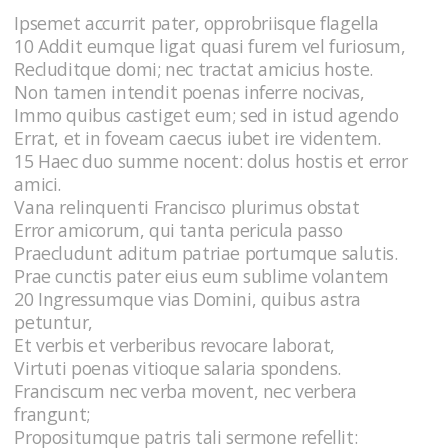
Ipsemet accurrit pater, opprobriisque flagella
10 Addit eumque ligat quasi furem vel furiosum,
Recluditque domi; nec tractat amicius hoste.
Non tamen intendit poenas inferre nocivas,
Immo quibus castiget eum; sed in istud agendo
Errat, et in foveam caecus iubet ire videntem.
15 Haec duo summe nocent: dolus hostis et error
amici.
Vana relinquenti Francisco plurimus obstat
Error amicorum, qui tanta pericula passo
Praecludunt aditum patriae portumque salutis.
Prae cunctis pater eius eum sublime volantem
20 Ingressumque vias Domini, quibus astra
petuntur,
Et verbis et verberibus revocare laborat,
Virtuti poenas vitioque salaria spondens.
Franciscum nec verba movent, nec verbera
frangunt;
Propositumque patris tali sermone refellit: