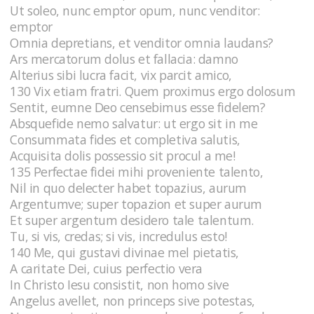
Ut soleo, nunc emptor opum, nunc venditor:
emptor
Omnia depretians, et venditor omnia laudans?
Ars mercatorum dolus et fallacia: damno
Alterius sibi lucra facit, vix parcit amico,
130 Vix etiam fratri. Quem proximus ergo dolosum
Sentit, eumne Deo censebimus esse fidelem?
Absquefide nemo salvatur: ut ergo sit in me
Consummata fides et completiva salutis,
Acquisita dolis possessio sit procul a me!
135 Perfectae fidei mihi proveniente talento,
Nil in quo delecter habet topazius, aurum
Argentumve; super topazion et super aurum
Et super argentum desidero tale talentum.
Tu, si vis, credas; si vis, incredulus esto!
140 Me, qui gustavi divinae mel pietatis,
A caritate Dei, cuius perfectio vera
In Christo Iesu consistit, non homo sive
Angelus avellet, non princeps sive potestas,