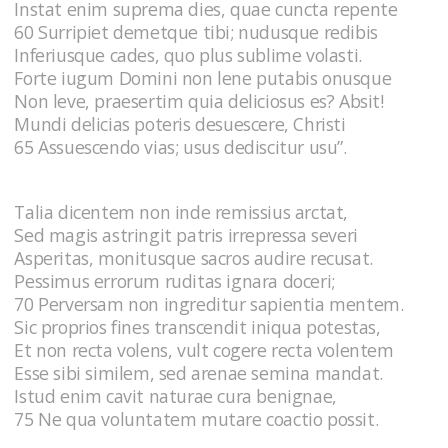
Instat enim suprema dies, quae cuncta repente
60 Surripiet demetque tibi; nudusque redibis
Inferiusque cades, quo plus sublime volasti.
Forte iugum Domini non lene putabis onusque
Non leve, praesertim quia deliciosus es? Absit!
Mundi delicias poteris desuescere, Christi
65 Assuescendo vias; usus dediscitur usu”.
Talia dicentem non inde remissius arctat,
Sed magis astringit patris irrepressa severi
Asperitas, monitusque sacros audire recusat.
Pessimus errorum ruditas ignara doceri;
70 Perversam non ingreditur sapientia mentem.
Sic proprios fines transcendit iniqua potestas,
Et non recta volens, vult cogere recta volentem
Esse sibi similem, sed arenae semina mandat.
Istud enim cavit naturae cura benignae,
75 Ne qua voluntatem mutare coactio possit.