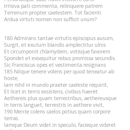
Irrisiva pati commenta, relinquere patrem
Terrenum propter caelestem. Tot facienti
Ardua virtuti nomen non sufficit unum?
180 Admirans tantae virtutis episcopus ausum,
Surgit, et exutum blandis amplectitur ulnis
Et circumponit chlamydem, votisque favorem
Spondet et exsequitur rebus promissa secundis.
Sic Franciscus opes et vestimenta resignans
185 Nilque tenere volens per quod teneatur ab
hoste,
Iam nihil in mundo praeter caeleste requirit,
Et licet in terris exsistens, civibus haeret
Aethereis plus quam terrestribus, aethereusque
In terris languet, terrestris in aethere vivit,
190 Mente colens caelos potius quam corpore
terras.
Iamque Deum videt in speculo, facieque videret