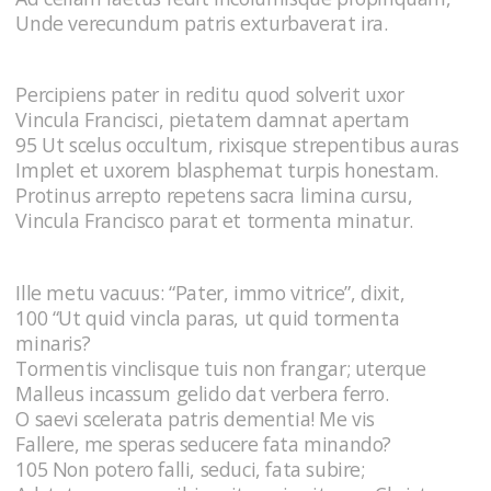
Unde verecundum patris exturbaverat ira.
Percipiens pater in reditu quod solverit uxor
Vincula Francisci, pietatem damnat apertam
95 Ut scelus occultum, rixisque strepentibus auras
Implet et uxorem blasphemat turpis honestam.
Protinus arrepto repetens sacra limina cursu,
Vincula Francisco parat et tormenta minatur.
Ille metu vacuus: “Pater, immo vitrice”, dixit,
100 “Ut quid vincla paras, ut quid tormenta
minaris?
Tormentis vinclisque tuis non frangar; uterque
Malleus incassum gelido dat verbera ferro.
O saevi scelerata patris dementia! Me vis
Fallere, me speras seducere fata minando?
105 Non potero falli, seduci, fata subire;