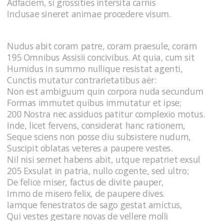
Adfaciem, si grossities intersita carnis
Inclusae sineret animae procedere visum.
Nudus abit coram patre, coram praesule, coram
195 Omnibus Assisii concivibus. At quia, cum sit
Humidus in summo nullique resistat agenti,
Cunctis mutatur contrarietatibus aër:
Non est ambiguum quin corpora nuda secundum
Formas immutet quibus immutatur et ipse;
200 Nostra nec assiduos patitur complexio motus.
Inde, licet fervens, considerat hanc rationem,
Seque sciens non posse diu subsistere nudum,
Suscipit oblatas veteres a paupere vestes.
Nil nisi semet habens abit, utque repatriet exsul
205 Exsulat in patria, nullo cogente, sed ultro;
De felice miser, factus de divite pauper,
Immo de misero felix, de paupere dives.
Iamque fenestratos de sago gestat amictus,
Qui vestes gestare novas de vellere molli