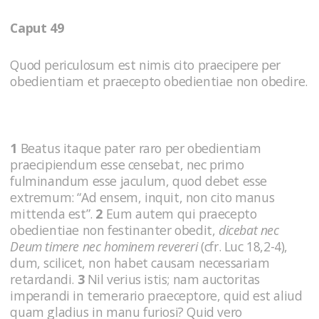
Caput 49
Quod periculosum est nimis cito praecipere per
obedientiam et praecepto obedientiae non obedire.
1
Beatus itaque pater raro per obedientiam
praecipiendum esse censebat, nec primo
fulminandum esse jaculum, quod debet esse
extremum: “Ad ensem, inquit, non cito manus
mittenda est”.
2
Eum autem qui praecepto
obedientiae non festinanter obedit,
dicebat nec
Deum timere nec hominem revereri
(cfr. Luc 18,2-4),
dum, scilicet, non habet causam necessariam
retardandi.
3
Nil verius istis; nam auctoritas
imperandi in temerario praeceptore, quid est aliud
quam gladius in manu furiosi? Quid vero