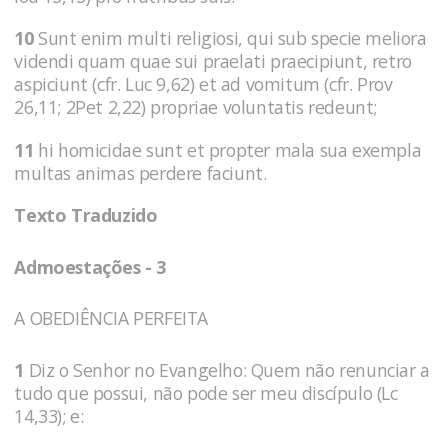
10
Sunt enim multi religiosi, qui sub specie meliora
videndi quam quae sui praelati praecipiunt, retro
aspiciunt (cfr. Luc 9,62) et ad vomitum (cfr. Prov
26,11; 2Pet 2,22) propriae voluntatis redeunt;
11
hi homicidae sunt et propter mala sua exempla
multas animas perdere faciunt.
Texto Traduzido
Admoestações - 3
A OBEDIÊNCIA PERFEITA
1
Diz o Senhor no Evangelho: Quem não renunciar a
tudo que possui, não pode ser meu discípulo (Lc
14,33); e: