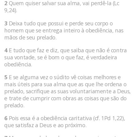
2
Quem quiser salvar sua alma, vai perdê-la (Lc
9,24).
3
Deixa tudo que possui e perde seu corpo o
homem que se entrega inteiro à obediência, nas
mãos de seu prelado.
4
E tudo que faz e diz, que saiba que não é contra
sua vontade, se é bom o que faz, é verdadeira
obediência.
5
E se alguma vez o súdito vê coisas melhores e
mais úteis para sua alma que as que lhe ordena o
pre­lado, sacrifique as suas volunta­riamente a Deus,
e trate de cumprir com o­bras as coi­sas que são do
prelado.
6
Pois essa é a obediência caritativa (cf. 1Pd 1,22),
que sa­tisfaz a Deus e ao próximo.