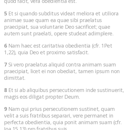
quod facit, vera obedientia est.
5
Et si quando subditus videat meliora et utiliora
animae suae quam ea quae sibi praelatus
praecipiat, sua voluntarie Deo sacrificet; quae
autem sunt praelati, opere studeat adimplere.
6
Nam haec est caritativa obedientia (cfr. 1Pet
1,22), quia Deo et proximo satisfacit.
7
Si vero praelatus aliquid contra animam suam
praecipiat, licet ei non obediat, tamen ipsum non
dimittat.
8
Et si ab aliquibus persecutionem inde sustinuerit,
magis eos diligat propter Deum.
9
Nam qui prius persecutionem sustinet, quam
velit a suis fratribus separari, vere permanet in
perfecta obedientia, quia ponit animam suam (cfr.
Ioa 15,13) pro fratribus suis.