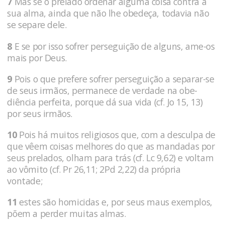
7
Mas se o prelado ordenar alguma coisa contra a
sua alma, ainda que não lhe obedeça, todavia não
se separe dele.
8
E se por isso sofrer perseguição de al­guns, ame-os
mais por Deus.
9
Pois o que prefere so­frer perseguição a separar-se
de seus irmãos, permanece de verdade na obe­
diência perfeita, porque dá sua vida (cf. Jo 15, 13)
por seus irmãos.
10
Pois há muitos religio­sos que, com a desculpa de
que vêem coi­sas melhores do que as mandadas por
seus pre­lados, olham para trás (cf. Lc 9,62) e voltam
ao vômito (cf. Pr 26,11; 2Pd 2,22) da própria
vontade;
11
estes são homicidas e, por seus maus exemplos,
põem a perder muitas al­mas.