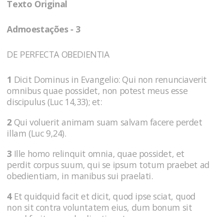
Texto Original
Admoestações - 3
DE PERFECTA OBEDIENTIA
1
Dicit Dominus in Evangelio: Qui non renunciaverit
omnibus quae possidet, non potest meus esse
discipulus (Luc 14,33); et:
2
Qui voluerit animam suam salvam facere perdet
illam (Luc 9,24).
3
Ille homo relinquit omnia, quae possidet, et
perdit corpus suum, qui se ipsum totum praebet ad
obedientiam, in manibus sui praelati.
4
Et quidquid facit et dicit, quod ipse sciat, quod
non sit contra voluntatem eius, dum bonum sit