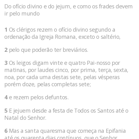
Do ofício divino e do jejum, e como os frades devem
ir pelo mundo
1
Os clérigos rezem o ofício divino segundo a
ordenação da Igreja Romana, exceto o saltério,
2
pelo que poderão ter breviários.
3
Os leigos digam vinte e quatro Pai-nosso por
matinas, por laudes cinco, por prima, terça, sexta,
noa, por cada uma destas sete, pelas vésperas
porém doze, pelas completas sete;
4
e rezem pelos defuntos.
5
E jejuem desde a festa de Todos os Santos até o
Natal do Senhor.
6
Mas a santa quaresma que começa na Epifania
até os quarenta dias contínuos, que o Senhor