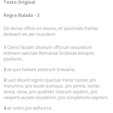
Texto Original
Regra Bulada - 3
De divino officio et ieiunio, et quomodo fratres
debeant ire per mundum
1
Clerici faciant divinum officium secundum
ordinem sanctae Romanae Ecclesiae excepto
psalterio,
2
ex quo habere poterunt breviaria.
3
Laici dicant viginti quatuor Pater noster pro
matutino, pro laude quinque, pro prima, tertia,
sexta, nona, pro qualibet istarum septem, pro
vesperis autem duodecim, pro completorio septem;
4
et orent pro defunctis.