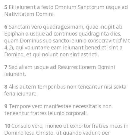
5
Et ieiunent a festo Omnium Sanctorum usque ad
Nativitatem Domini.
6
Sanctam vero quadragesimam, quae incipit ab
Epiphania usque ad continuos quadraginta dies,
quam Dominus suo sancto ieiunio consecravit (cf Mt
4,2), qui voluntarie eam ieiunant benedicti sint a
Domino, et qui nolunt non sint astricti.
7
Sed aliam usque ad Resurrectionem Domini
ieiunent.
8
Aliis autem temporibus non teneantur nisi sexta
feria ieiunare.
9
Tempore vero manifestae necessitatis non
teneantur fratres ieiunio corporali.
10
Consulo vero, moneo et exhortor fratres meos in
Domino Jesu Christo, ut quando vadunt per