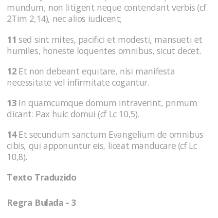
mundum, non litigent neque contendant verbis (cf
2Tim 2,14), nec alios iudicent;
11
sed sint mites, pacifici et modesti, mansueti et
humiles, honeste loquentes omnibus, sicut decet.
12
Et non debeant equitare, nisi manifesta
necessitate vel infirmitate cogantur.
13
In quamcumque domum intraverint, primum
dicant: Pax huic domui (cf Lc 10,5).
14
Et secundum sanctum Evangelium de omnibus
cibis, qui apponuntur eis, liceat manducare (cf Lc
10,8).
Texto Traduzido
Regra Bulada - 3