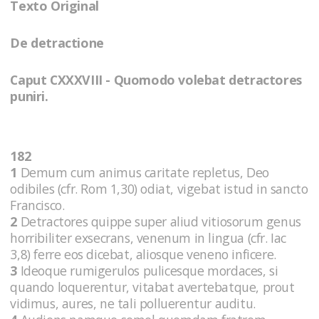
Texto Original
De detractione
Caput CXXXVIII - Quomodo volebat detractores
puniri.
182
1
Demum cum animus caritate repletus, Deo
odibiles (cfr. Rom 1,30) odiat, vigebat istud in sancto
Francisco.
2
Detractores quippe super aliud vitiosorum genus
horribiliter exsecrans, venenum in lingua (cfr. Iac
3,8) ferre eos dicebat, aliosque veneno inficere.
3
Ideoque rumigerulos pulicesque mordaces, si
quando loquerentur, vitabat avertebatque, prout
vidimus, aures, ne tali polluerentur auditu.