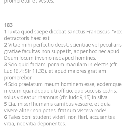
promeretur et vestes.
183
1
Iuxta quod saepe dicebat sanctus Franciscus: “Vox
detractoris haec est:
2
Vitae mihi perfectio deest, scientiae vel peculiaris
gratiae facultas non suppetit, ac per hoc nec apud
Deum locum invenio nec apud homines.
3
Scio quid faciam: ponam maculam in electis (cfr.
Luc 16,4; Sir 11,33), et apud maiores gratiam
promerebor.
4
Scio praelatum meum hominem esse, eodemque
mecum quandoque uti officio, quo succisis cedris,
solus videatur rhamnus (cfr. Iudc 9,15) in silva.
5
Eia, miser! humanis carnibus vescere, et quia
vivere aliter non potes, fratrum viscera rode!
6
Tales boni student videri, non fieri, accusantes
vitia, nec vitia deponentes.