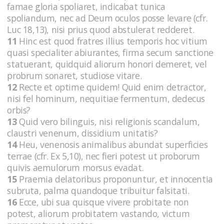
famae gloria spoliaret, indicabat tunica
spoliandum, nec ad Deum oculos posse levare (cfr.
Luc 18,13), nisi prius quod abstulerat redderet.
11
Hinc est quod fratres illius temporis hoc vitium
quasi specialiter abiurantes, firma secum sanctione
statuerant, quidquid aliorum honori demeret, vel
probrum sonaret, studiose vitare.
12
Recte et optime quidem! Quid enim detractor,
nisi fel hominum, nequitiae fermentum, dedecus
orbis?
13
Quid vero bilinguis, nisi religionis scandalum,
claustri venenum, dissidium unitatis?
14
Heu, venenosis animalibus abundat superficies
terrae (cfr. Ex 5,10), nec fieri potest ut proborum
quivis aemulorum morsus evadat.
15
Praemia delatoribus proponuntur, et innocentia
subruta, palma quandoque tribuitur falsitati.
16
Ecce, ubi sua quisque vivere probitate non
potest, aliorum probitatem vastando, victum