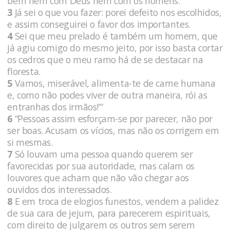
bem nem com Deus nem com os homens.
3
Já sei o que vou fazer: porei defeito nos escolhidos,
e assim conseguirei o favor dos importantes.
4
Sei que meu prelado é também um homem, que
já agiu comigo do mesmo jeito, por isso basta cortar
os cedros que o meu ramo há de se destacar na
floresta.
5
Vamos, miserável, alimenta-te de carne humana
e, como não podes viver de outra maneira, rói as
entranhas dos irmãos!’“
6
“Pessoas assim esforçam-se por parecer, não por
ser boas. Acusam os vícios, mas não os corrigem em
si mesmas.
7
Só louvam uma pessoa quando querem ser
favorecidas por sua autoridade, mas calam os
louvores que acham que não vão chegar aos
ouvidos dos interessados.
8
E em troca de elogios funestos, vendem a palidez
de sua cara de jejum, para parecerem espirituais,
com direito de julgarem os outros sem serem