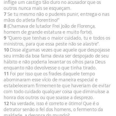
inflige um castigo tão duro no acusador que os
outros nunca mais se esqueçam.
7
Se tu mesmo não o puderes punir, entrega-o nas
mãos do atleta florentino!”
8
(Chamava de lutador Frei João de Florença,
homem de grande estatura e muito forte).
9
“Quero que tenhas o maior cuidado, tu e todos os
ministros, para que essa peste não se alastre”.
10
Disse algumas vezes que aquele que despojasse
seu irmão da boa fama devia ser despojado de seu
hábito e não poderia levantar os olhos para Deus
enquanto não devolvesse o que tinha tirado.
11
Foi por isso que os frades daquele tempo
abominaram esse vício de maneira especial e
estabeleceram firmemente que haveriam de evitar
com todo cuidado qualquer coisa que diminuísse a
honra dos outros ou que soasse a desprezo.
12
Na verdade, isso é correto e ótimo! Que é o
detrator senão o fel dos homens, o fermento da
maldade, a desonra do mundo?