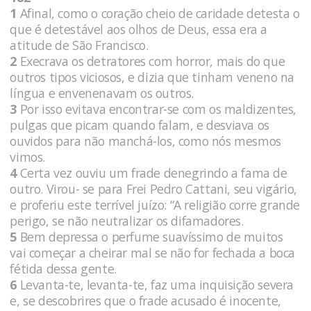
1
Afinal, como o coração cheio de caridade detesta o
que é detestável aos olhos de Deus, essa era a
atitude de São Francisco.
2
Execrava os detratores com horror, mais do que
outros tipos viciosos, e dizia que tinham veneno na
língua e envenenavam os outros.
3
Por isso evitava encontrar-se com os maldizentes,
pulgas que picam quando falam, e desviava os
ouvidos para não manchá-los, como nós mesmos
vimos.
4
Certa vez ouviu um frade denegrindo a fama de
outro. Virou- se para Frei Pedro Cattani, seu vigário,
e proferiu este terrível juízo: “A religião corre grande
perigo, se não neutralizar os difamadores.
5
Bem depressa o perfume suavíssimo de muitos
vai começar a cheirar mal se não for fechada a boca
fétida dessa gente.
6
Levanta-te, levanta-te, faz uma inquisição severa
e, se descobrires que o frade acusado é inocente,