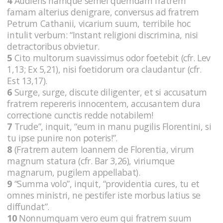
4
Audiens namque semel quemdam fratrem
famam alterius denigrare, conversus ad fratrem
Petrum Cathanii, vicarium suum, terribile hoc
intulit verbum: “Instant religioni discrimina, nisi
detractoribus obvietur.
5
Cito multorum suavissimus odor foetebit (cfr. Lev
1,13; Ex 5,21), nisi foetidorum ora claudantur (cfr.
Est 13,17).
6
Surge, surge, discute diligenter, et si accusatum
fratrem repereris innocentem, accusantem dura
correctione cunctis redde notabilem!
7
Trude”, inquit, “eum in manu pugilis Florentini, si
tu ipse punire non poteris!”.
8
(Fratrem autem Ioannem de Florentia, virum
magnum statura (cfr. Bar 3,26), viriumque
magnarum, pugilem appellabat).
9
“Summa volo”, inquit, “providentia cures, tu et
omnes ministri, ne pestifer iste morbus latius se
diffundat”.
10
Nonnumquam vero eum qui fratrem suum