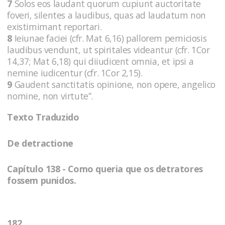
7
Solos eos laudant quorum cupiunt auctoritate
foveri, silentes a laudibus, quas ad laudatum non
existimimant reportari.
8
Ieiunae faciei (cfr. Mat 6,16) pallorem perniciosis
laudibus vendunt, ut spiritales videantur (cfr. 1Cor
14,37; Mat 6,18) qui diiudicent omnia, et ipsi a
nemine iudicentur (cfr. 1Cor 2,15).
9
Gaudent sanctitatis opinione, non opere, angelico
nomine, non virtute”.
Texto Traduzido
De detractione
Capítulo 138 - Como queria que os detratores
fossem punidos.
182