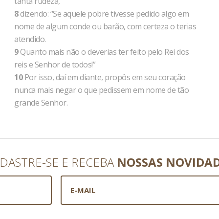
tanta rudeza,
8
dizendo: “Se aquele pobre tivesse pedido algo em
nome de algum conde ou barão, com certeza o terias
atendido.
9
Quanto mais não o deverias ter feito pelo Rei dos
reis e Senhor de todos!”
10
Por isso, daí em diante, propôs em seu coração
nunca mais negar o que pedissem em nome de tão
grande Senhor.
DASTRE-SE E RECEBA
NOSSAS NOVIDA