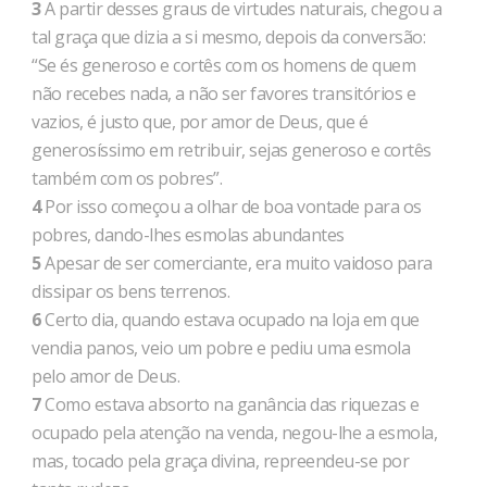
3
A partir desses graus de virtudes naturais, chegou a
tal graça que dizia a si mesmo, depois da conversão:
“Se és generoso e cortês com os homens de quem
não recebes nada, a não ser favores transitórios e
vazios, é justo que, por amor de Deus, que é
generosíssimo em retribuir, sejas generoso e cortês
também com os pobres”.
4
Por isso começou a olhar de boa vontade para os
pobres, dando-lhes esmolas abundantes
5
Apesar de ser comerciante, era muito vaidoso para
dissipar os bens terrenos.
6
Certo dia, quando estava ocupado na loja em que
vendia panos, veio um pobre e pediu uma esmola
pelo amor de Deus.
7
Como estava absorto na ganância das riquezas e
ocupado pela atenção na venda, negou-lhe a esmola,
mas, tocado pela graça divina, repreendeu-se por