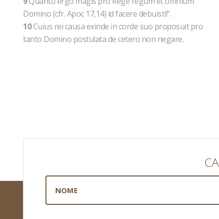
9
Quanto ergo magis pro Rege regum et omnium
Domino (cfr. Apoc 17,14) id facere debuisti!”.
10
Cuius rei causa exinde in corde suo proposuit pro
tanto Domino postulata de cetero non negare.
CA