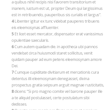
a quibus nihil recipis nisi favorem transitorium et
inanem, iustum est ut, propter Deum qui largissimus
est in retribuendo, pauperibus sis curialis et largus”.
4
Libenter igitur ex tunc videbat pauperes tribuens
eis eleemosynas affluenter.
5
Et licet esset mercator, dispensator erat vanissimus
opulentiae saecularis.
6
Cum autem quadam die. in apotheca ubi pannos
vendebat circa huiusmodi staret sollicitus, venit
quidam pauper ad eum petens eleemosynam amore
Dei.
7
Cumque cupiditate divitiarum et mercationis cura
detentus illi eleemosynam denegasset, divina
prospectus gratia seipsum arguit magnae rusticitatis,
8
dicens: “Si pro magno comite vel barone pauper ille
a te aliquid postulasset, certe postulatum sibi
dedisses.