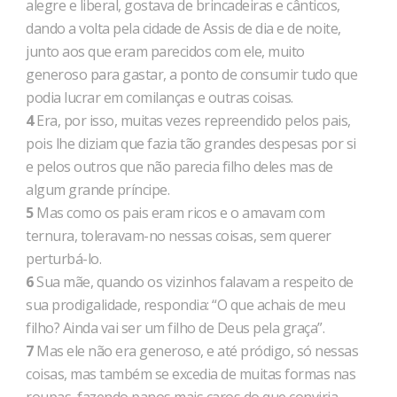
alegre e liberal, gostava de brincadeiras e cânticos,
dando a volta pela cidade de Assis de dia e de noite,
junto aos que eram parecidos com ele, muito
generoso para gastar, a ponto de consumir tudo que
podia lucrar em comilanças e outras coisas.
4
Era, por isso, muitas vezes repreendido pelos pais,
pois lhe diziam que fazia tão grandes despesas por si
e pelos outros que não parecia filho deles mas de
algum grande príncipe.
5
Mas como os pais eram ricos e o amavam com
ternura, toleravam-no nessas coisas, sem querer
perturbá-lo.
6
Sua mãe, quando os vizinhos falavam a respeito de
sua prodigalidade, respondia: “O que achais de meu
filho? Ainda vai ser um filho de Deus pela graça”.
7
Mas ele não era generoso, e até pródigo, só nessas
coisas, mas também se excedia de muitas formas nas