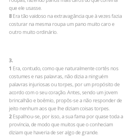
roupas, fazendo panos mais caros do que conviria
que ele usasse.
8
Era tão vaidoso na extravagância que à vezes fazia
costurar na mesma roupa um pano muito caro e
outro muito ordinário.
3.
1
Era, contudo, como que naturalmente cortês nos
costumes e nas palavras, não dizia a ninguém
palavras injuriosas ou torpes, por um propósito de
acordo com o seu coração. Antes, sendo um jovem
brincalhão e boêmio, propôs-se a não responder de
jeito nenhum aos que lhe diziam coisas torpes.
2
Espalhou-se, por isso, a sua fama por quase toda a
província, de modo que muitos que o conheciam
diziam que haveria de ser algo de grande.