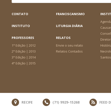
CONTATO
FRANCISCANISMO
INSTI
Agend
INSTITUTO
LITURGIA DIÁRIA
Causa
Consel
PROFESSORES
RELATOS
Diretor
1° Edição | 2012
Envie o seu relato
Históri
2° Edição | 2013
Relatos Contados
Necrol
3° Edição | 2014
Santos
4° Edição | 2015
RECIFE
(71) 9929-15268
FEED 