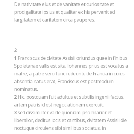
De nativitate eius et de vanitate et curiositate et
prodigalitate ipsius et qualiter ex his pervenit ad
largitatem et caritatem circa pauperes.
2
1
Franciscus de civitate Assisii oriundus quae in finibus
Spoletanae vallis est sita, Iohannes prius est vocatus a
matre, a patre vero tunc redeunte de Francia in cuius
absentia natus erat, Franciscus est postmodum
nominatus.
2
Hic, postquam fuit adultus et subtilis ingenii factus,
artem patris id est negociationem exercuit,
3
sed dissimiliter valde quoniam ipso hilarior et
liberalior, deditus iocis et cantibus, civitatem Assisii die
noctuque circuiens sibi similibus sociatus, in