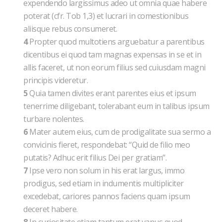
expendendo largissimus adeo ut omnia quae habere
poterat (cfr. Tob 1,3) et lucrari in comestionibus
aliisque rebus consumeret.
4
Propter quod multotiens arguebatur a parentibus
dicentibus ei quod tam magnas expensas in se et in
allis faceret, ut non eorum filius sed cuiusdam magni
principis videretur.
5
Quia tamen divites erant parentes eius et ipsum
tenerrime diligebant, tolerabant eum in talibus ipsum
turbare nolentes.
6
Mater autem eius, cum de prodigalitate sua sermo a
convicinis fieret, respondebat: “Quid de filio meo
putatis? Adhuc erit filius Dei per gratiam”.
7
Ipse vero non solum in his erat largus, immo
prodigus, sed etiam in indumentis multipliciter
excedebat, cariores pannos faciens quam ipsum
deceret habere.