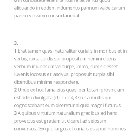
8
In curiositate etiam tantum erat vanus quod
aliquando in eodem indumento pannum valde carum
panno vilissimo consui faciebat.
3.
1
Erat tamen quasi naturaliter curialis in moribus et in
verbis, iuxta cordis sui propositum nemini dicens
verbum iniuriosum vel turpe, immo, cum sic esset
iuvenis iocosus et lascivus, proposuit turpia sibi
dicentibus minime respondere.
2
Unde ex hoc fama eius quasi per totam provinciam
est adeo divulgata (cfr. Luc 4,37) ut a multis qui
cognoscebant eum diceretur aliquid magni futurus.
3
A quibus virtutum naturalium gradibus ad hanc
provectus est gratiam ut diceret ad seipsum
conversus: “Ex quo largus et curialis es apud homines