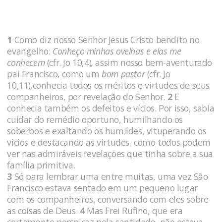
1
Como diz nosso Senhor Jesus Cristo bendito no
evangelho:
Conheço minhas ovelhas e elas me
conhecem
(cfr. Jo 10,4)
,
assim nosso bem-aventurado
pai Francisco, como um
bom pastor
(cfr. Jo
10,11)
,
conhecia todos os méritos e virtudes de seus
companheiros, por revelação do Senhor.
2
E
conhecia também os defeitos e vícios. Por isso, sabia
cuidar do remédio oportuno, humilhando os
soberbos e exaltando os humildes, vituperando os
vícios e destacando as virtudes, como todos podem
ver nas admiráveis revelações que tinha sobre a sua
família primitiva.
3
Só para lembrar uma entre muitas, uma vez São
Francisco estava sentado em um pequeno lugar
com os companheiros, conversando com eles sobre
as coisas de Deus.
4
Mas Frei Rufino, que era
certamente perspicaz pela santidade, não estava