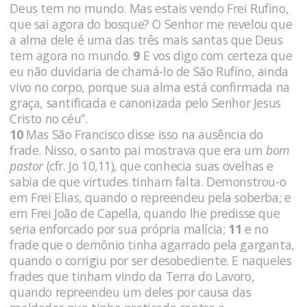
Deus tem no mundo. Mas estais vendo Frei Rufino,
que sai agora do bosque? O Senhor me revelou que
a alma dele é uma das três mais santas que Deus
tem agora no mundo.
9
E vos digo com certeza que
eu não duvidaria de chamá-lo de São Rufino, ainda
vivo no corpo, porque sua alma está confirmada na
graça, santificada e canonizada pelo Senhor Jesus
Cristo no céu”.
10
Mas São Francisco disse isso na ausência do
frade. Nisso, o santo pai mostrava que era um
bom
pastor
(cfr. Jo 10,11)
,
que conhecia suas ovelhas e
sabia de que virtudes tinham falta. Demonstrou-o
em Frei Elias, quando o repreendeu pela soberba; e
em Frei João de Capella, quando lhe predisse que
seria enforcado por sua própria malícia;
11
e no
frade que o demônio tinha agarrado pela garganta,
quando o corrigiu por ser desobediente. E naqueles
frades que tinham vindo da Terra do Lavoro,
quando repreendeu um deles por causa das