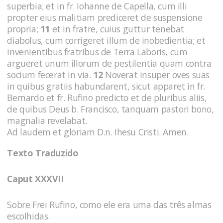
superbia; et in fr. Iohanne de Capella, cum illi
propter eius malitiam prediceret de suspensione
propria;
11
et in fratre, cuius guttur tenebat
diabolus, cum corrigeret illum de inobedientia; et
invenientibus fratribus de Terra Laboris, cum
argueret unum illorum de pestilentia quam contra
socium fecerat in via.
12
Noverat insuper oves suas
in quibus gratiis habundarent, sicut apparet in fr.
Bernardo et fr. Rufino predicto et de pluribus aliis,
de quibus Deus b. Francisco, tanquam pastori bono,
magnalia revelabat.
Ad laudem et gloriam D.n. Ihesu Cristi. Amen.
Texto Traduzido
Caput XXXVII
Sobre Frei Rufino, como ele era uma das três almas
escolhidas.