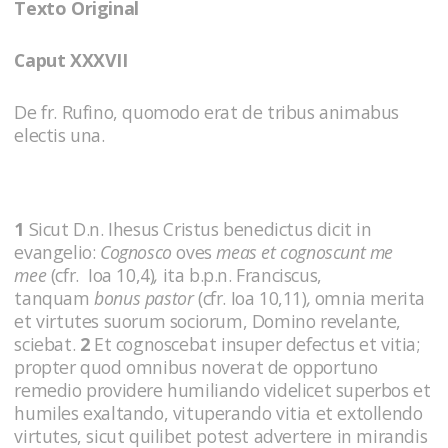
Texto Original
Caput XXXVII
De fr. Rufino, quomodo erat de tribus animabus
electis una.
1
Sicut D.n. Ihesus Cristus benedictus dicit in
evangelio:
Cognosco
oves
meas et cognoscunt me
mee
(cfr. Ioa 10,4)
,
ita b.p.n. Franciscus,
tanquam
bonus pastor
(cfr. Ioa 10,11)
,
omnia merita
et virtutes suorum sociorum, Domino revelante,
sciebat.
2
Et cognoscebat insuper defectus et vitia;
propter quod omnibus noverat de opportuno
remedio providere humiliando videlicet superbos et
humiles exaltando, vituperando vitia et extollendo
virtutes, sicut quilibet potest advertere in mirandis