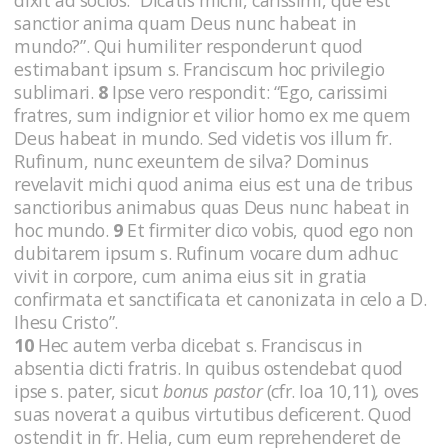
sanctior anima quam Deus nunc habeat in
mundo?”. Qui humiliter responderunt quod
estimabant ipsum s. Franciscum hoc privilegio
sublimari.
8
Ipse vero respondit: “Ego, carissimi
fratres, sum indignior et vilior homo ex me quem
Deus habeat in mundo. Sed videtis vos illum fr.
Rufinum, nunc exeuntem de silva? Dominus
revelavit michi quod anima eius est una de tribus
sanctioribus animabus quas Deus nunc habeat in
hoc mundo.
9
Et firmiter dico vobis, quod ego non
dubitarem ipsum s. Rufinum vocare dum adhuc
vivit in corpore, cum anima eius sit in gratia
confirmata et sanctificata et canonizata in celo a D.
Ihesu Cristo”.
10
Hec autem verba dicebat s. Franciscus in
absentia dicti fratris. In quibus ostendebat quod
ipse s. pater, sicut
bonus pastor
(cfr. Ioa 10,11)
,
oves
suas noverat a quibus virtutibus deficerent. Quod
ostendit in fr. Helia, cum eum reprehenderet de