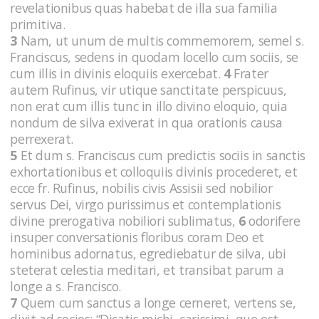
revelationibus quas habebat de illa sua familia
primitiva.
3
Nam, ut unum de multis commemorem, semel s.
Franciscus, sedens in quodam locello cum sociis, se
cum illis in divinis eloquiis exercebat.
4
Frater
autem Rufinus, vir utique sanctitate perspicuus,
non erat cum illis tunc in illo divino eloquio, quia
nondum de silva exiverat in qua orationis causa
perrexerat.
5
Et dum s. Franciscus cum predictis sociis in sanctis
exhortationibus et colloquiis divinis procederet, et
ecce fr. Rufinus, nobilis civis Assisii sed nobilior
servus Dei, virgo purissimus et contemplationis
divine prerogativa nobiliori sublimatus,
6
odorifere
insuper conversationis floribus coram Deo et
hominibus adornatus, egrediebatur de silva, ubi
steterat celestia meditari, et transibat parum a
longe a s. Francisco.
7
Quem cum sanctus a longe cerneret, vertens se,
dixit ad socios: “Dicatis michi, carissimi, que est