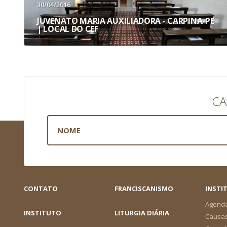
30/04/2016
JUVENATO MARIA AUXILIADORA - CARPINA-PE
| LOCAL DO CEF
CA
CONTATO
FRANCISCANISMO
INSTI
Agend
INSTITUTO
LITURGIA DIÁRIA
Causa