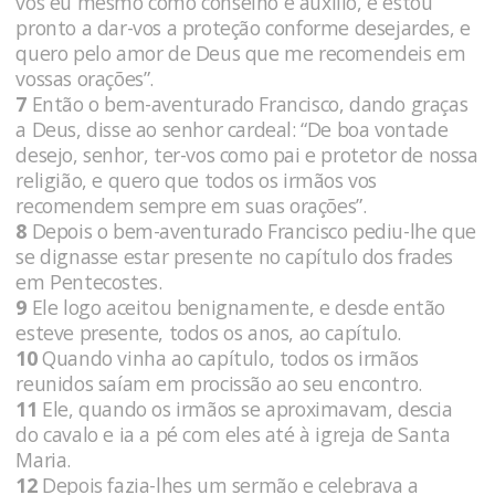
vos eu mesmo como conselho e auxílio, e estou
pronto a dar-vos a proteção conforme desejardes, e
quero pelo amor de Deus que me recomendeis em
vossas orações”.
7
Então o bem-aventurado Francisco, dando graças
a Deus, disse ao senhor cardeal: “De boa vontade
desejo, senhor, ter-vos como pai e protetor de nossa
religião, e quero que todos os irmãos vos
recomendem sempre em suas orações”.
8
Depois o bem-aventurado Francisco pediu-lhe que
se dignasse estar presente no capítulo dos frades
em Pentecostes.
9
Ele logo aceitou benignamente, e desde então
esteve presente, todos os anos, ao capítulo.
10
Quando vinha ao capítulo, todos os irmãos
reunidos saíam em procissão ao seu encontro.
11
Ele, quando os irmãos se aproximavam, descia
do cavalo e ia a pé com eles até à igreja de Santa
Maria.
12
Depois fazia-lhes um sermão e celebrava a