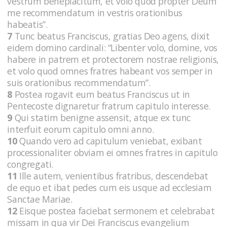
vestrum beneplacitum, et volo quod propter Deum
me recommendatum in vestris orationibus
habeatis”.
7
Tunc beatus Franciscus, gratias Deo agens, dixit
eidem domino cardinali: “Libenter volo, domine, vos
habere in patrem et protectorem nostrae religionis,
et volo quod omnes fratres habeant vos semper in
suis orationibus recommendatum”.
8
Postea rogavit eum beatus Franciscus ut in
Pentecoste dignaretur fratrum capitulo interesse.
9
Qui statim benigne assensit, atque ex tunc
interfuit eorum capitulo omni anno.
10
Quando vero ad capitulum veniebat, exibant
processionaliter obviam ei omnes fratres in capitulo
congregati.
11
Ille autem, venientibus fratribus, descendebat
de equo et ibat pedes cum eis usque ad ecclesiam
Sanctae Mariae.
12
Eisque postea faciebat sermonem et celebrabat
missam in qua vir Dei Franciscus evangelium