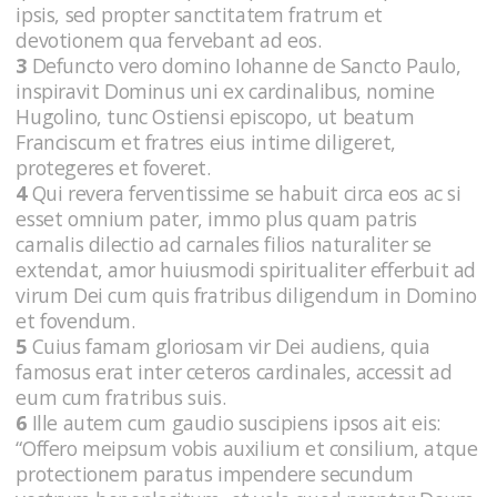
ipsis, sed propter sanctitatem fratrum et
devotionem qua fervebant ad eos.
3
Defuncto vero domino Iohanne de Sancto Paulo,
inspiravit Dominus uni ex cardinalibus, nomine
Hugolino, tunc Ostiensi episcopo, ut beatum
Franciscum et fratres eius intime diligeret,
protegeres et foveret.
4
Qui revera ferventissime se habuit circa eos ac si
esset omnium pater, immo plus quam patris
carnalis dilectio ad carnales filios naturaliter se
extendat, amor huiusmodi spiritualiter efferbuit ad
virum Dei cum quis fratribus diligendum in Domino
et fovendum.
5
Cuius famam gloriosam vir Dei audiens, quia
famosus erat inter ceteros cardinales, accessit ad
eum cum fratribus suis.
6
Ille autem cum gaudio suscipiens ipsos ait eis:
“Offero meipsum vobis auxilium et consilium, atque
protectionem paratus impendere secundum