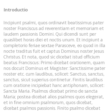
Introductio
Incipiunt psalmi, quos ordinavit beatissimus pater
noster Franciscus ad reverentiam et memoriam et
laudem passionis Domini. Qui dicendi sunt per
quaslibet horas diei et noctis unum. Et incipiunt a
completorio feriae sextae Parasceve, eo quod in illa
nocte traditus fuit et captus Dominus noster Jesus
Christus. Et nota, quod sic dicebat istud officium
beatus Franciscus: Primo dicebat orationem, quam
nos docuit Dominus et Magister: Sanctissime pater
noster etc. cum laudibus, scilicet: Sanctus, sanctus,
sanctus, sicut superius continetur. Finitis laudibus
cum oratione incipiebat hanc antiphonam, scilicet:
Sancta Maria. Psalmos dicebat primo de sancta
Maria; postea dicebat alios psalmos quos elegerat,
et in fine omnium psalmorum, quos dicebat,
dicebat psalmos passionis. Finito psalmo dicebat