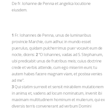
De fr. Iohanne de Penna et angelica locutione
eiusdem.
1
Fr. Iohannes de Penna, unus de luminaribus
provincie Marchie, cum adhuc in mundo esset
puerulus, quidam pulcherrimus puer vocavit eum de
nocte, dicens:
2
“O Iohannes, vadas ad S. Stephanum,
ubi predicabit unus de fratribus meis; cuius doctrine
crede et verbis attende, cum ego miserim eum; tu
autem habes facere magnam viam, et postea venies
ad me”.
3
Qui statim surrexit et sensit mirabilem mutationem
in anima; et, vadens ad locum nominatum, invenit ibi
maximam multitudinem hominum et mulierum, qui ex
diversis terris convenerant ad verbum Domini