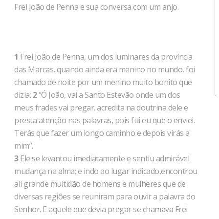
Frei João de Penna e sua conversa com um anjo.
1
Frei João de Penna, um dos luminares da província
das Mar­cas, quando ainda era menino no mundo, foi
chamado de noite por um menino muito bonito que
dizia:
2
"Ó João, vai a Santo Estevão onde um dos
meus frades vai pregar. acredita na doutrina dele e
presta atenção nas palavras, pois fui eu que o enviei.
Terás que fazer um longo caminho e depois virás a
mim”.
3
Ele se levantou imediatamente e sentiu admirável
mudança na alma; e indo ao lugar indicado,encontrou
ali grande multidão de homens e mulheres que de
diversas regiões se reuniram para ouvir a palavra do
Senhor. E aquele que devia pregar se chamava Frei