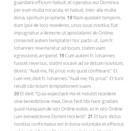
guardiani officium habuit; et operatus est Dominus
per eum multa miracula, et habuit, inter alia multa
dona, spiritum prophetie.
18
Nam quodam tempore,
dum ipse de loco recederet, unus suus novitius fuit
impugnatus a demone ut apostataret ab Ordine;
consensit autem temptatori hoc pacto ut, cum fr.
Iohannes reverteretur ad locum, statim viam
egressionis arriperet.
19
Cum autem fr. Iohannes
fuisset reversus, statim vocavit ad se dictum novitium,
dicens: “Audi me, fili; prius volo quod confitearis”. Et
cum iret, dixit fr. Iohannes: “Audi me, fili, prius”. Et tunc
retulit sibi totam temptationem suam.
20
Et dixit: “Quia expectasti me et noluisti recedere
sine benedictione mea, Deus fecit tibi hanc gratiam
quod nunquam de isto Ordine exibis, et in isto Ordine
cum benedictione Domini morieris”.
21
Et tunc dictus
novitius confirmatus est in bona voluntate et effectus