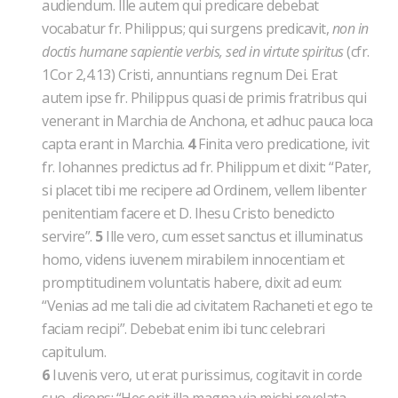
audiendum. Ille autem qui predicare debebat
vocabatur fr. Philippus; qui surgens predicavit,
non in
doctis humane sapientie verbis, sed in virtute spiritus
(cfr.
1Cor 2,4.13)
Cristi, annuntians regnum Dei. Erat
autem ipse fr. Philippus quasi de primis fratribus qui
venerant in Marchia de Anchona, et adhuc pauca loca
capta erant in Marchia.
4
Finita vero predicatione, ivit
fr. Iohannes predictus ad fr. Philippum et dixit: “Pater,
si placet tibi me recipere ad Ordinem, vellem libenter
penitentiam facere et D. Ihesu Cristo benedicto
servire”.
5
Ille vero, cum esset sanctus et illuminatus
homo, videns iuvenem mirabilem innocentiam et
promptitudinem voluntatis habere, dixit ad eum:
“Venias ad me tali die ad civitatem Rachaneti et ego te
faciam recipi”. Debebat enim ibi tunc celebrari
capitulum.
6
Iuvenis vero, ut erat purissimus, cogitavit in corde