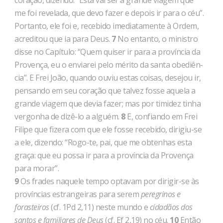
coração, di­zendo: “Esta vai ser a grande viagem que
me foi revelada, que devo fazer e depois ir para o céu”.
Portanto, ele foi e, recebi­do imediatamente à Ordem,
acreditou que ia para Deus.
7
No en­tanto, o ministro
disse no Capítulo: “Quem quiser ir para a pro­víncia da
Provença, eu o enviarei pelo mérito da santa obediên­
cia”. E Frei João, quando ouviu estas coisas, desejou ir,
pensando em seu coração que talvez fosse aquela a
grande viagem que de­via fazer; mas por timidez tinha
vergonha de dizê-lo a alguém.
8
E, confiando em Frei
Filipe que fizera com que ele fosse recebi­do, dirigiu-se
a ele, dizendo: “Rogo-te, pai, que me obtenhas esta
graça: que eu possa ir para a província da Provença
para morar”.
9
Os frades naquele tempo optavam por dirigir-se às
provín­cias estrangeiras para serem
peregrinos e
forasteiros
(cf. 1Pd 2,11) neste mundo e
cidadãos dos
santos e familiares de Deus
(cf. Ef 2,19) no céu.
10
Então