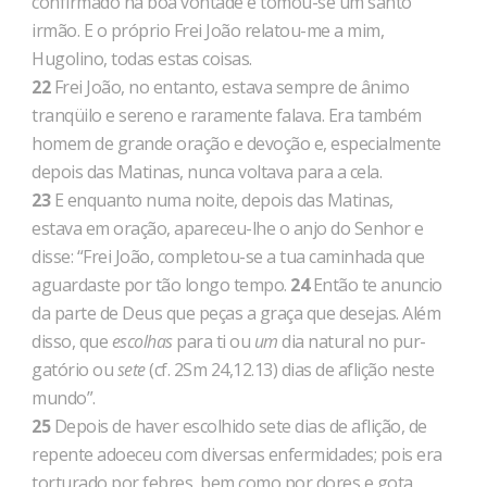
confirmado na boa vonta­de e tomou-se um santo
irmão. E o próprio Frei João relatou-me a mim,
Hugolino, todas estas coisas.
22
Frei João, no entanto, estava sempre de ânimo
tranqüilo e sereno e raramente falava. Era também
homem de grande oração e devoção e, especialmente
depois das Matinas, nunca voltava para a cela.
23
E enquanto numa noite, depois das Matinas,
estava em oração, apareceu-lhe o anjo do Senhor e
disse: “Frei João, completou-se a tua caminhada que
aguardaste por tão longo tem­po.
24
Então te anuncio
da parte de Deus que peças a graça que desejas. Além
disso, que
escolhas
para ti ou
um
dia natural no pur­
gatório ou
sete
(cf. 2Sm 24,12.13) dias de aflição neste
mundo”.
25
Depois de haver escolhido sete dias de aflição, de
repente adoeceu com diversas enfermidades; pois era
torturado por febres, bem como por dores e gota