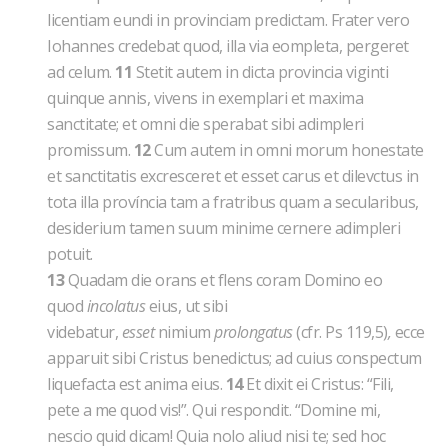
licentiam eundi in provinciam predictam. Frater vero
Iohannes credebat quod, illa via eompleta, pergeret
ad celum.
11
Stetit autem in dicta provincia viginti
quinque annis, vivens in exemplari et maxima
sanctitate; et omni die sperabat sibi adimpleri
promissum.
12
Cum autem in omni morum honestate
et sanctitatis excresceret et esset carus et dilevctus in
tota illa província tam a fratribus quam a secularibus,
desiderium tamen suum minime cernere adimpleri
potuit.
13
Quadam die orans et flens coram Domino eo
quod
incolatus
eius, ut sibi
videbatur,
esset
nimium
prolongatus
(cfr. Ps 119,5)
,
ecce
apparuit sibi Cristus benedictus; ad cuius conspectum
liquefacta est anima eius.
14
Et dixit ei Cristus: “Fili,
pete a me quod vis!”. Qui respondit. “Domine mi,
nescio quid dicam! Quia nolo aliud nisi te; sed hoc