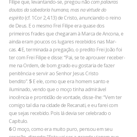
Filipe que, levantando-se, pregou não
com palavras
doutas da sabedoria humana, mas na virtude do
espírito
(cf. 1Cor 2,4.13) de Cristo, anunciando o reino
de Deus. E o mesmo Frei Filipe era quase dos
primeiros frades que chegaram à Marca de Ancona, e
ainda eram poucos os lugares recebidos nas Mar­
cas.
4
E, terminada a pregação, o predito Frei João foi
ter com Frei Filipe e disse: “Pai, se te aprouver receber-
me na Ordem, de bom grado eu gostaria de fazer
penitência e servir ao Senhor Jesus Cristo
bendito”.
5
E ele, como que era homem santo e
iluminado, vendo que o moço tinha admirável
inocência e prontidão de vontade, disse-lhe: “Vem ter
comigo tal dia na cidade de Recana­ti, e eu farei com
que sejas recebido. Pois lá devia ser celebrado o
Capítulo.
6
O moço, como era muito puro, pensou em seu