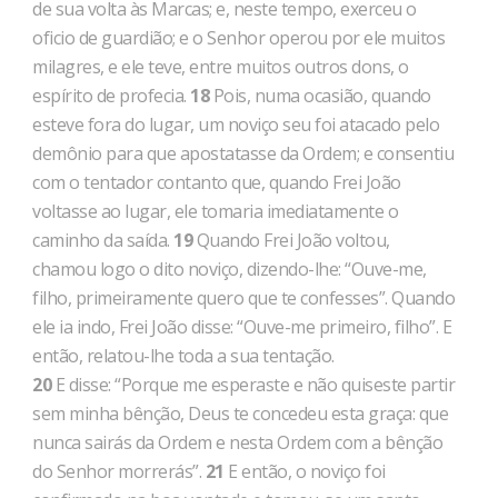
de sua volta às Marcas; e, neste tempo, exerceu o
oficio de guar­dião; e o Senhor operou por ele muitos
milagres, e ele teve, entre muitos outros dons, o
espírito de profecia.
18
Pois, numa ocasião, quando
esteve fora do lugar, um noviço seu foi atacado pelo
demônio para que apostatasse da Ordem; e consentiu
com o tentador contanto que, quando Frei João
voltasse ao lugar, ele tomaria imedia­tamente o
caminho da saída.
19
Quando Frei João voltou,
chamou logo o dito noviço, dizendo-lhe: “Ouve-me,
filho, primeiramente quero que te confesses”. Quando
ele ia indo, Frei João disse: “Ouve-me primeiro, filho”. E
então, relatou-lhe toda a sua tentação.
20
E disse: “Porque me esperaste e não quises­te partir
sem minha bênção, Deus te concedeu esta graça: que
nunca sairás da Ordem e nesta Ordem com a bênção
do Senhor morrerás”.
21
E então, o noviço foi