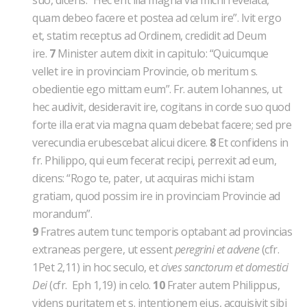
suo, dicens: “Hec erit illa magna via michi revelata,
quam debeo facere et postea ad celum ire”. Ivit ergo
et, statim receptus ad Ordinem, credidit ad Deum
ire.
7
Minister autem dixit in capitulo: “Quicumque
vellet ire in provinciam Provincie, ob meritum s.
obedientie ego mittam eum”. Fr. autem Iohannes, ut
hec audivit, desideravit ire, cogitans in corde suo quod
forte illa erat via magna quam debebat facere; sed pre
verecundia erubescebat alicui dicere.
8
Et confidens in
fr. Philippo, qui eum fecerat recipi, perrexit ad eum,
dicens: “Rogo te, pater, ut acquiras michi istam
gratiam, quod possim ire in provinciam Provincie ad
morandum”.
9
Fratres autem tunc temporis optabant ad provincias
extraneas pergere, ut essent
peregrini et advene
(cfr.
1Pet 2,11)
in hoc seculo, et
cives sanctorum et domestici
Dei
(cfr. Eph 1,19)
in celo.
10
Frater autem Philippus,
videns puritatem et s. intentionem eius, acquisivit sibi