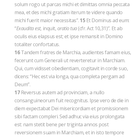
solum rogo ut parcas michi et dimittas omnia peccata
mea, et des michi gratiam iterum te videre quando
michi fuerit maior necessitas”.
15
Et Dominus ad eum:
“
Exaudita est,
inquit,
oratio tua
(cfr. Act 10,31)
”.
Et ab
oculis eius elapsus est; et ipse remansit in Domino
totaliter confortatus.
16
Tandem fratres de Marchia, audientes famam eius,
fecerunt cum Generali ut reverteretur in Marchiam.
Qui, cum vidisset obedientiam, cogitavit in corde suo,
dicens: “Hec est via longa, qua completa pergam ad
Deum”.
17
Reversus autem ad provinciam, a nullo
consanguineorum fuit recognitus. Ipse vero de die in
diem expectabat Dei misericordiam et promissionem
sibi factam compleri. Sed adhuc via eius prolongata
est: nam stetit bene per triginta annos post
reversionem suam in Marchiam, et in isto tempore