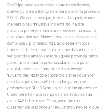
Frei Filipe, vendo a pureza e santa intenção dele,
obteve para ele a licença de ir para a predita pro­víncia.
E Frei João acreditava que, terminada aquela viagem,
iria para o céu.
11
Esteve, no entanto, na dita
província por vinte e cin­co anos, vivendo na maior e
mais exemplar santidade; e todo dia espe­rava que se
cumprisse o prometido.
12
E ao crescer em toda
honestidade de costumes e no cume da santidade e
ser querido e amado em toda aquela província, tanto
pelos irmãos quanto pelos seculares, não pôde
absolutamente ver cumprir-se o seu desejo.
13
Certo dia, rezando e chorando diante do Senhor
pelo fato que o seu
exílio,
como lhe parecia,
se
prolongava
(cf. Sl 119,5) muito, eis que lhe apareceu o
Cristo bendito; na presença dele, derreteu-se sua
alma.
14
E Cristo disse: “Filho, pede-me o que
quiseres!” Ele respondeu: “Meu Senhor, não sei o que