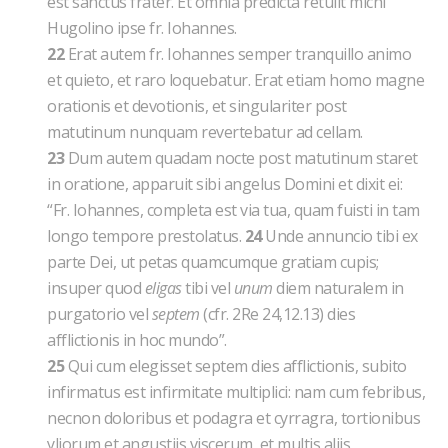
est sanctus frater. Et omnia predicta retulit michi
Hugolino ipse fr. Iohannes.
22
Erat autem fr. Iohannes semper tranquillo animo
et quieto, et raro loquebatur. Erat etiam homo magne
orationis et devotionis, et singulariter post
matutinum nunquam revertebatur ad cellam.
23
Dum autem quadam nocte post matutinum staret
in oratione, apparuit sibi angelus Domini et dixit ei:
“Fr. Iohannes, completa est via tua, quam fuisti in tam
longo tempore prestolatus.
24
Unde annuncio tibi ex
parte Dei, ut petas quamcumque gratiam cupis;
insuper quod
eligas
tibi vel
unum
diem naturalem in
purgatorio vel
septem
(cfr. 2Re 24,12.13)
dies
afflictionis in hoc mundo”.
25
Qui cum elegisset septem dies afflictionis, subito
infirmatus est infirmitate multiplici: nam cum febribus,
necnon doloribus et podagra et cyrragra, tortionibus
yliorum et angustiis viscerum, et multis aliis