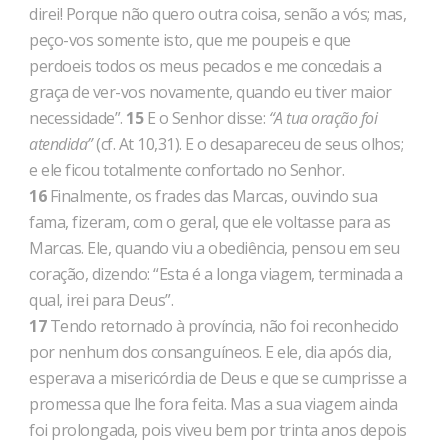
direi! Porque não quero outra coisa, senão a vós; mas,
peço-vos somente isto, que me poupeis e que
perdoeis todos os meus pecados e me concedais a
graça de ver-vos novamente, quando eu tiver maior
necessidade”.
15
E o Senhor disse:
“A tua oração foi
atendida”
(cf. At 10,31). E o desapareceu de seus olhos;
e ele ficou totalmente confortado no Senhor.
16
Finalmente, os frades das Marcas, ouvindo sua
fama, fizeram, com o geral, que ele voltasse para as
Marcas. Ele, quando viu a obediência, pensou em seu
coração, dizendo: “Esta é a longa viagem, terminada a
qual, irei para Deus”.
17
Tendo retornado à província, não foi reconhecido
por nenhum dos consanguíneos. E ele, dia após dia,
esperava a misericórdia de Deus e que se cumprisse a
promessa que lhe fora feita. Mas a sua viagem ainda
foi prolongada, pois viveu bem por trinta anos depois