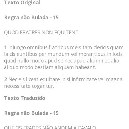
Texto Original
Regra não Bulada - 15
QUOD FRATRES NON EQUITENT
1
Iniungo omnibus fratribus meis tam clericis quam
laicis euntibus per mundum vel morantibus in locis,
quod nullo modo apud se nec apud alium nec alio
aliquo modo bestiam aliquam habeant.
2
Nec eis liceat equitare, nisi infirmitate vel magna
necessitate cogantur.
Texto Traduzido
Regra não Bulada - 15
QUE OS FRADES NÃO ANDEM A CAVALO