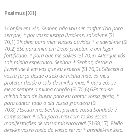
Psalmus [XII]
1
Confiei em vós, Senhor, não vou ser confundido para
sempre, * por vossa justiça livrai-me, salvai-me
(Sl
70,1).2
Inclina para mim vossos ouvidos * e salvai-me
(Sl
70,2).3
Sê para mim um Deus protetor, e um lugar
fortificado, * para que me salves
(Sl 70,3). 4
Porque vós
sois minha esperança, Senhor! * Senhor, desde a
juventude é em vós que eu espero!
(Sl 70,5). 5
Recebi a
vossa força desde o seio de minha mãe, és meu
protetor desde o colo de minha mãe; * para vós se
eleva sempre a minha canção
(Sl 70,6).6
Encha-se
minha boca de louvor para eu cantar vossa glória, *
para cantar todo o dia vossa grandeza
(Sl
70,8).7
Escuta-me, Senhor, porque vossa bondade é
compassiva: * olha para mim com todas essas
manifestações de vossa misericórdia!
(Sl 68,17). 8
Não
desvies vosso rosto do vosso servo; * atendei-me logo,