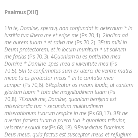
Psalmus [XII]
1
In te, Domine, speravi, non confundat in aeternum * in
iustitia tua libera me et eripe me
(Ps 70,1). 2
Inclina ad
me aurem tuam * et salva me
(Ps 70,2). 3
Esto mihi in
Deum protectorem, et in locum munitum * ut salvum
me facias
(Ps 70,3). 4
Quoniam tu es patientia mea
Domine * Domine, spes mea a iuventute mea
(Ps
70,5). 5
In te confirmatus sum ex utero, de ventre matris
meae tu es protector meus * in te cantatio mea
semper
(Ps 70,6). 6
Repleatur os meum laude, ut cantem
gloriam tuam * tota die magnitudinem tuam
(Ps
70,8). 7
Exaudi me, Domine, quoniam benigna est
misericordia tua * secundum multitudinem
miserationum tuarum respice in me
(Ps 68,17). 8
Et ne
avertas faciem tuam a puero tuo * quoniam tribulor,
velociter exaudi me
(Ps 68,18). 9
Benedictus Dominus
Deus meus, quia factus est susceptor meus et refugium