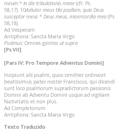
meum * in die tribulationis meae
(cfr. Ps
58,17). 10
Adiutor meus tibi psallam, quia Deus
susceptor meus * Deus meus, misericordia mea
(Ps
58,18).
Ad Vesperam
Antiphona: Sancta Maria Virgo
Psalmus:
Omnes gentes
ut supra
[Ps VII]
[Pars IV:
Pro Tempore Adventus Domini]
Incipiunt alii psalmi, quos similiter ordinavit
beatissimus pater noster Franciscus, qui dicendi
sunt loco psalmorum supradictorum passionis
Domini ab Adventu Domini usque ad vigiliam
Nativitatis et non plus.
Ad Completorium
Antiphona: Sancta Maria Virgo
Texto Traduzido