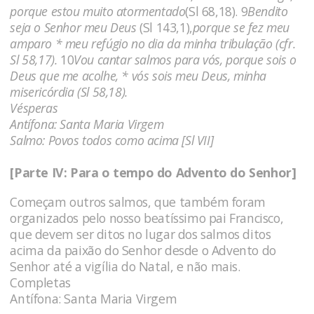
porque estou muito atormentado
(Sl 68,18). 9
Bendito
seja o Senhor meu Deus
(Sl 143,1),
porque se fez meu
amparo * meu refúgio no dia da minha tribulação (cfr.
Sl 58,17).
10
Vou cantar salmos para vós, porque sois o
Deus que me acolhe, * vós sois meu Deus, minha
misericórdia (Sl 58,18).
Vésperas
Antífona: Santa Maria Virgem
Salmo: Povos todos como acima [Sl VII]
[Parte IV: Para o tempo do Advento do Senhor]
Começam outros salmos, que também foram
organizados pelo nosso beatíssimo pai Francisco,
que devem ser ditos no lugar dos salmos ditos
acima da paixão do Senhor desde o Advento do
Senhor até a vigília do Natal, e não mais.
Completas
Antífona: Santa Maria Virgem