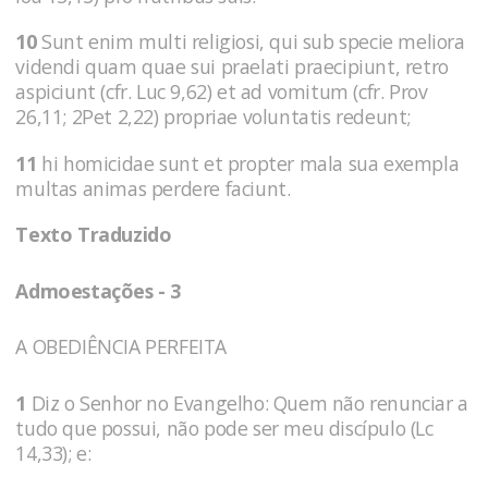
10
Sunt enim multi religiosi, qui sub specie meliora
videndi quam quae sui praelati praecipiunt, retro
aspiciunt (cfr. Luc 9,62) et ad vomitum (cfr. Prov
26,11; 2Pet 2,22) propriae voluntatis redeunt;
11
hi homicidae sunt et propter mala sua exempla
multas animas perdere faciunt.
Texto Traduzido
Admoestações - 3
A OBEDIÊNCIA PERFEITA
1
Diz o Senhor no Evangelho: Quem não renunciar a
tudo que possui, não pode ser meu discípulo (Lc
14,33); e: