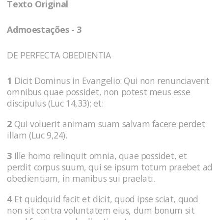
Texto Original
Admoestações - 3
DE PERFECTA OBEDIENTIA
1
Dicit Dominus in Evangelio: Qui non renunciaverit
omnibus quae possidet, non potest meus esse
discipulus (Luc 14,33); et:
2
Qui voluerit animam suam salvam facere perdet
illam (Luc 9,24).
3
Ille homo relinquit omnia, quae possidet, et
perdit corpus suum, qui se ipsum totum praebet ad
obedientiam, in manibus sui praelati.
4
Et quidquid facit et dicit, quod ipse sciat, quod
non sit contra voluntatem eius, dum bonum sit