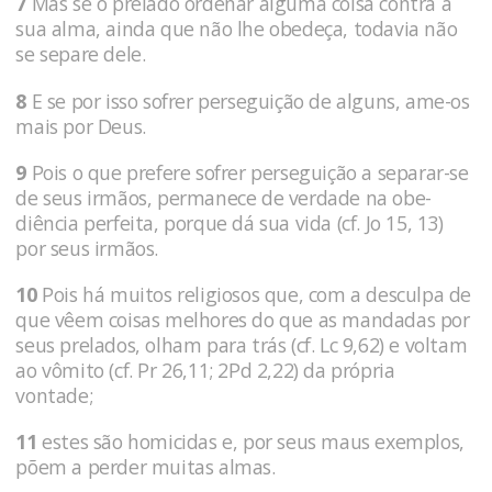
7
Mas se o prelado ordenar alguma coisa contra a
sua alma, ainda que não lhe obedeça, todavia não
se separe dele.
8
E se por isso sofrer perseguição de al­guns, ame-os
mais por Deus.
9
Pois o que prefere so­frer perseguição a separar-se
de seus irmãos, permanece de verdade na obe­
diência perfeita, porque dá sua vida (cf. Jo 15, 13)
por seus irmãos.
10
Pois há muitos religio­sos que, com a desculpa de
que vêem coi­sas melhores do que as mandadas por
seus pre­lados, olham para trás (cf. Lc 9,62) e voltam
ao vômito (cf. Pr 26,11; 2Pd 2,22) da própria
vontade;
11
estes são homicidas e, por seus maus exemplos,
põem a perder muitas al­mas.