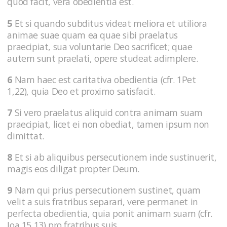
quod facit, vera obedientia est.
5
Et si quando subditus videat meliora et utiliora
animae suae quam ea quae sibi praelatus
praecipiat, sua voluntarie Deo sacrificet; quae
autem sunt praelati, opere studeat adimplere.
6
Nam haec est caritativa obedientia (cfr. 1Pet
1,22), quia Deo et proximo satisfacit.
7
Si vero praelatus aliquid contra animam suam
praecipiat, licet ei non obediat, tamen ipsum non
dimittat.
8
Et si ab aliquibus persecutionem inde sustinuerit,
magis eos diligat propter Deum.
9
Nam qui prius persecutionem sustinet, quam
velit a suis fratribus separari, vere permanet in
perfecta obedientia, quia ponit animam suam (cfr.
Ioa 15,13) pro fratribus suis.