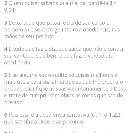
2
Quem quiser salvar sua alma, vai perdê-la (Lc
9,24).
3
Deixa tudo que possui e perde seu corpo o
homem que se entrega inteiro à obediência, nas
mãos de seu prelado.
4
E tudo que faz e diz, que saiba que não é contra
sua vontade, se é bom o que faz, é verdadeira
obediência.
5
E se alguma vez o súdito vê coisas melhores e
mais úteis para sua alma que as que lhe ordena o
pre­lado, sacrifique as suas volunta­riamente a Deus,
e trate de cumprir com o­bras as coi­sas que são do
prelado.
6
Pois essa é a obediência caritativa (cf. 1Pd 1,22),
que sa­tisfaz a Deus e ao próximo.